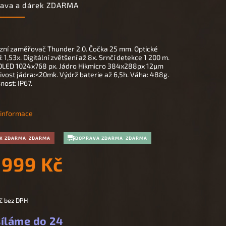
rava a dárek ZDARMA
zní zaměřovač Thunder 2.0. Čočka 25 mm. Optické
: 1,53x. Digitální zvětšení až 8x. Srnčí detekce 1 200 m.
 OLED 1024x768 px. Jádro Hikmicro 384x288px 12μm
livost jádra:<20mk. Výdrž baterie až 6,5h. Váha: 488g.
ost: IP67.
í informace
K ZDARMA
DOPRAVA ZDARMA
 999 Kč
č
bez DPH
íláme do 24