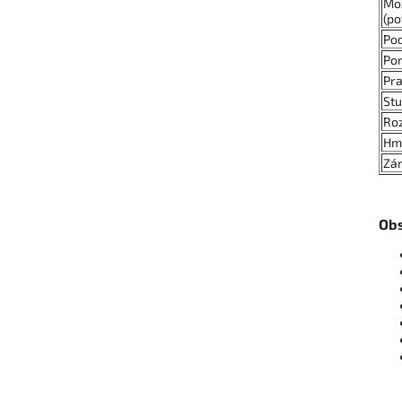
Mož
(p
Pod
Por
Pra
St
Roz
Hm
Zá
Obs