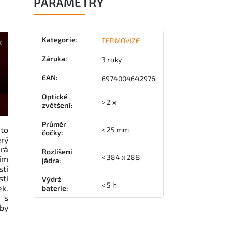
PARAMETRY
Kategorie
:
TERMOVIZE
Záruka
:
3 roky
EAN
:
6974004642976
Optické
> 2 x
zvětšení
:
Průměr
to
< 25 mm
čočky
:
erý
ará
Rozlišení
< 384 x 288
ím
jádra
:
tí
stí
Výdrž
< 5 h
ek.
baterie
:
 s
aby