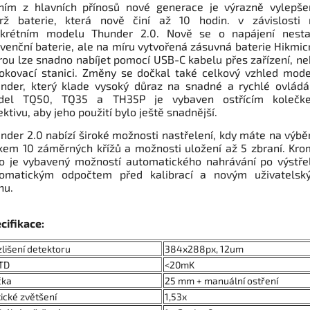
ním z hlavních přínosů nové generace je výrazně vylepše
rž baterie, která nově činí až 10 hodin. v závislosti 
krétním modelu Thunder 2.0. Nově se o napájení nesta
venční baterie, ale na míru vytvořená zásuvná baterie Hikmic
rou lze snadno nabíjet pomocí USB-C kabelu přes zařízení, n
okovací stanici. Změny se dočkal také celkový vzhled mod
nder, který klade vysoký důraz na snadné a rychlé ovládá
del TQ50, TQ35 a TH35P je vybaven ostřícím kolečk
ektivu, aby jeho použití bylo ještě snadnější.
nder 2.0 nabízí široké možnosti nastřelení, kdy máte na výbě
kem 10 záměrných křížů a možnosti uložení až 5 zbraní. Kr
o je vybavený možností automatického nahrávání po výstře
omatickým odpočtem před kalibrací a novým uživatelsk
nu.
cifikace:
lišení detektoru
384x288px, 12um
TD
<20mK
čka
25 mm + manuální ostření
ické zvětšení
1,53x