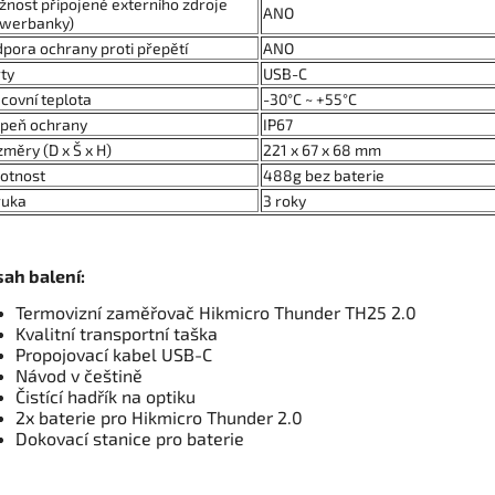
nost připojené externího zdroje
ANO
owerbanky)
pora ochrany proti přepětí
ANO
ty
USB-C
covní teplota
-30°C ~ +55°C
upeň ochrany
IP67
měry (D x Š x H)
221 x 67 x 68 mm
otnost
488g bez baterie
ruka
3 roky
ah balení:
Termovizní zaměřovač Hikmicro Thunder TH25 2.0
Kvalitní transportní taška
Propojovací kabel USB-C
Návod v češtině
Čistící hadřík na optiku
2x baterie pro Hikmicro Thunder 2.0
Dokovací stanice pro baterie