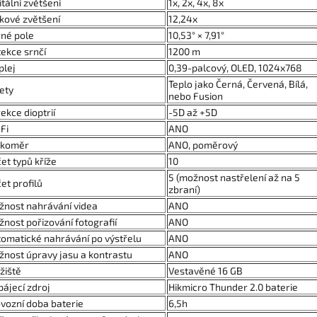
itální zvětšení
1x, 2x, 4x, 8x
kové zvětšení
12,24x
né pole
10,53° × 7,91°
ekce srnčí
1200 m
plej
0,39-palcový, OLED, 1024x768
Teplo jako Černá, Červená, Bílá,
ety
nebo Fusion
ekce dioptrií
-5D až +5D
Fi
ANO
lkoměr
ANO, poměrový
et typů kříže
10
5 (možnost nastřelení až na 5
et profilů
zbraní)
nost nahrávání videa
ANO
nost pořizování fotografií
ANO
omatické nahrávání po výstřelu
ANO
nost úpravy jasu a kontrastu
ANO
žiště
Vestavěné 16 GB
ájecí zdroj
Hikmicro Thunder 2.0 baterie
vozní doba baterie
6,5h