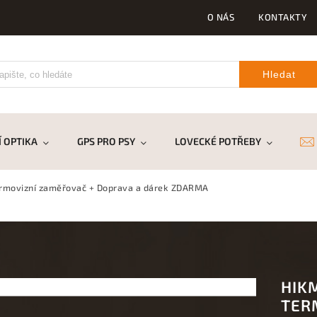
O NÁS
KONTAKTY
Hledat
 OPTIKA
GPS PRO PSY
LOVECKÉ POTŘEBY
DR
ermovizní zaměřovač
+ Doprava a dárek ZDARMA
HIK
TER