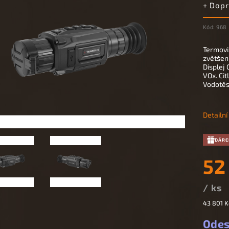
+ Dop
Kód:
968
Termovi
zvětšení
Displej
VOx. Cit
Vodotěsn
Detailn
DÁRE
52
/ ks
43 801 K
Odes