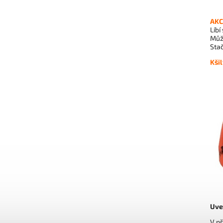
AKC
Líbí
Může
Stač
Kši
Uve
V př