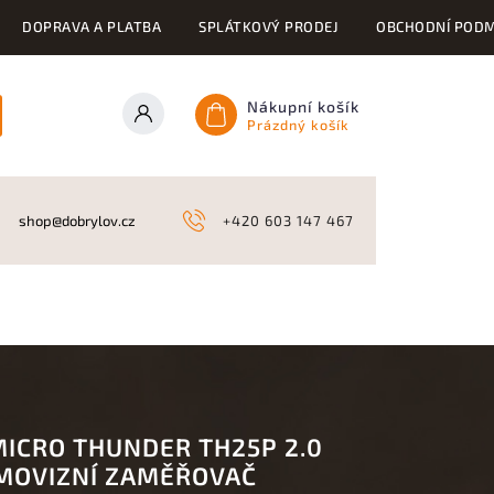
DOPRAVA A PLATBA
SPLÁTKOVÝ PRODEJ
OBCHODNÍ PODM
Nákupní košík
Prázdný košík
ONY
KYNOLOGICKÉ POTŘEBY
NAHÁŇKY A LOV
A
shop@dobrylov.cz
+420 603 147 467
MICRO THUNDER TH25P 2.0
MOVIZNÍ ZAMĚŘOVAČ