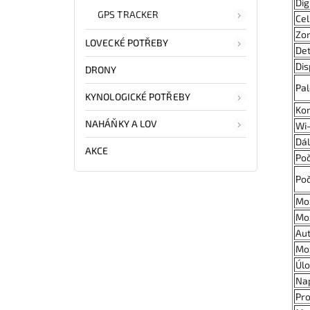
Dig
GPS TRACKER
Cel
Zor
LOVECKÉ POTŘEBY
Det
Dis
DRONY
Pal
KYNOLOGICKÉ POTŘEBY
Kor
NAHÁŇKY A LOV
Wi-
Dá
AKCE
Poč
Poč
Mož
Mož
Aut
Mož
Úlo
Nap
Pro