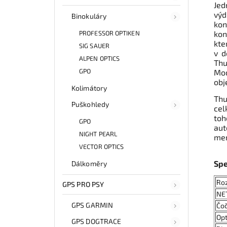
Jed
výd
Binokuláry
kon
kon
PROFESSOR OPTIKEN
kte
SIG SAUER
v d
ALPEN OPTICS
Thu
GPO
Mo
obj
Kolimátory
Thu
Puškohledy
cel
toh
GPO
aut
NIGHT PEARL
me
VECTOR OPTICS
Spe
Dálkoměry
Roz
GPS PRO PSY
NE
GPS GARMIN
Čo
Opt
GPS DOGTRACE