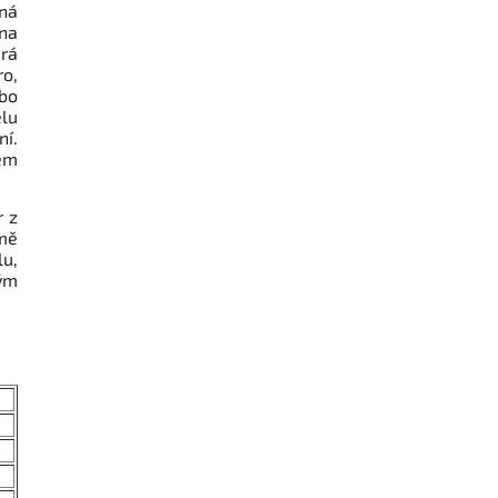
ná
na
rá
ro,
ebo
elu
ní.
em
r z
omě
lu,
ým