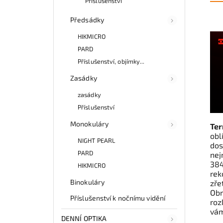
Příslušenství
Předsádky
HIKMICRO
PARD
Příslušenství, objímky...
Zasádky
zasádky
Příslušenství
Monokuláry
Te
obl
NIGHT PEARL
dos
PARD
nej
38
HIKMICRO
rek
Binokuláry
zře
Ob
Příslušenství k nočnímu vidění
roz
vám
DENNÍ OPTIKA