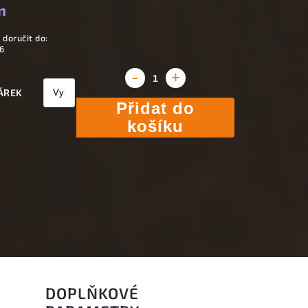
n
doručit do:
6
ÁREK
Přidat do
košíku
DOPLŇKOVÉ