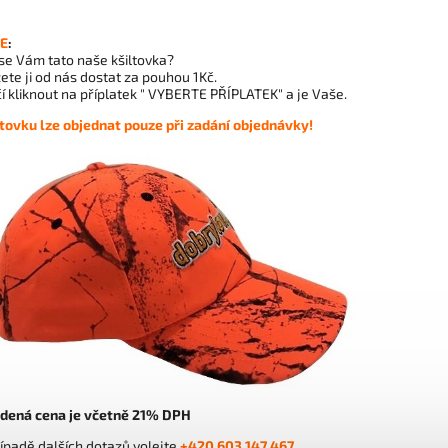
E
:
 se Vám tato naše kšiltovka?
te ji od nás dostat za pouhou 1Kč.
í kliknout na příplatek
" VYBERTE PŘÍPLATEK"
a je Vaše.
ltovku lze objednat pouze při zadání objednávky!
dená cena je včetně 21% DPH
ípadě dalších dotazů volejte
+420 603 147 467