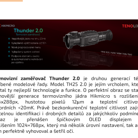
rmovizní zaměřovač Thunder 2.0
je druhou generací té
íbené modelové řady. Model TH25 2.0 je jejím vrcholem, kt
tal ty nejlepší technologie a funkce. O perfektní obraz se st
novější generace termovizního jádra Hikmicro s rozlišen
4x288px, hustotou pixelů 12
μm a teplotní citlivos
ordních <20mK. Právě bezkonkurenční teplotní citlivost zaji
telnou identifikaci i drobných detailů za jakýchkoliv podmín
raz je přenášen špičkovým OLED displejem
lišením 1024×768px, který má několik úrovní nastavení, tak 
 perfektně vyhovoval a šetřil oči.