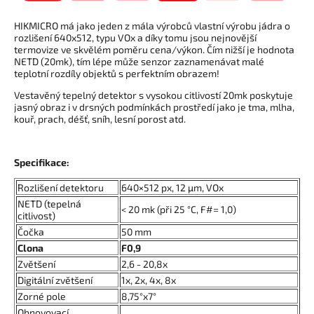
HIKMICRO má jako jeden z mála výrobců vlastní výrobu jádra o
rozlišení 640x512, typu VOx a díky tomu jsou nejnovější
termovize ve skvělém poměru cena/výkon. Čím nižší je hodnota
NETD (20mk), tím lépe může senzor zaznamenávat malé
teplotní rozdíly objektů s perfektním obrazem!
Vestavěný tepelný detektor s vysokou citlivostí 20mk poskytuje
jasný obraz i v drsných podmínkách prostředí jako je tma, mlha,
kouř, prach, déšť, sníh, lesní porost atd.
Specifikace:
Rozlišení detektoru
640×512 px, 12 µm, VOx
NETD (tepelná
< 20 mk (při 25 °C, F#= 1,0)
citlivost)
Čočka
50 mm
Clona
F0,9
Zvětšení
2,6 - 20,8x
Digitální zvětšení
1x, 2x, 4x, 8x
Zorné pole
8,75°x7°
Obnovovací