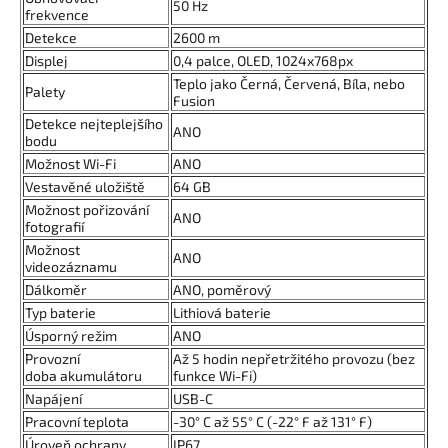
50 Hz
frekvence
Detekce
2600 m
Displej
0,4 palce, OLED, 1024x768px
Teplo jako Černá, Červená, Bíla, nebo
Palety
Fusion
Detekce nejteplejšího
ANO
bodu
Možnost Wi-Fi
ANO
Vestavěné uložiště
64 GB
Možnost pořizování
ANO
fotografií
Možnost
ANO
videozáznamu
Dálkoměr
ANO, poměrový
Typ baterie
Lithiová baterie
Úsporný režim
ANO
Provozní
Až 5 hodin nepřetržitého provozu (bez
doba akumulátoru
funkce Wi-Fi)
Napájení
USB-C
Pracovní teplota
-30° C až 55° C (-22° F až 131° F)
Úroveň ochrany
IP67