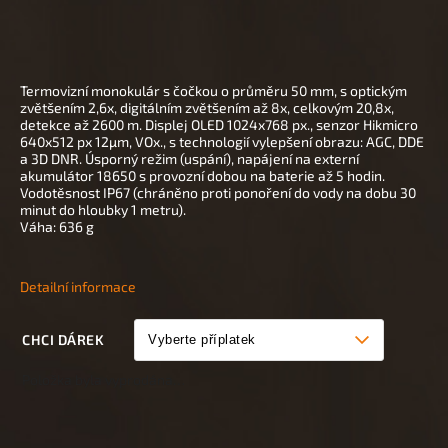
Termovizní monokulár s čočkou o průměru 50 mm, s optickým
zvětšením 2,6x, digitálním zvětšením až 8x, celkovým 20,8x,
detekce až 2600 m. Displej OLED 1024x768 px., senzor Hikmicro
640x512 px 12µm, VOx., s technologií vylepšení obrazu: AGC, DDE
a 3D DNR. Úsporný režim (uspání), napájení na externí
akumulátor 18650 s provozní dobou na baterie až 5 hodin.
Vodotěsnost IP67 (chráněno proti ponoření do vody na dobu 30
minut do hloubky 1 metru).
Váha: 636 g
Detailní informace
CHCI DÁREK
Položka byla vyprodána…