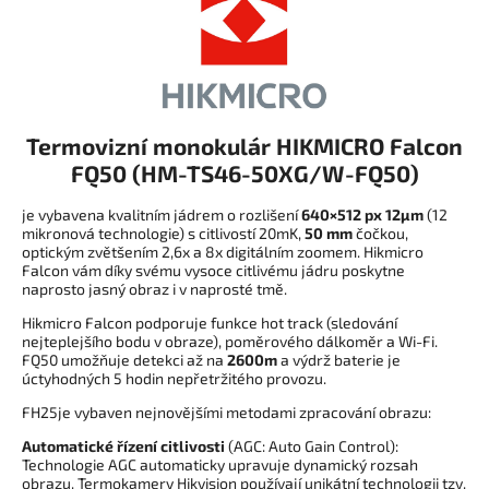
Termovizní monokulár HIKMICRO Falcon
FQ50 (HM-TS46-50XG/W-FQ50)
je vybavena kvalitním jádrem o rozlišení
640×512 px 12µm
(12
mikronová technologie) s citlivostí 20mK,
50 mm
čočkou,
optickým zvětšením 2,6x a 8x digitálním zoomem. Hikmicro
Falcon vám díky svému vysoce citlivému jádru poskytne
naprosto jasný obraz i v naprosté tmě.
Hikmicro Falcon podporuje funkce hot track (sledování
nejteplejšího bodu v obraze), poměrového dálkoměr a Wi-Fi.
FQ50 umožňuje detekci až na
2600m
a výdrž baterie je
úctyhodných 5 hodin nepřetržitého provozu.
FH25je vybaven nejnovějšími metodami zpracování obrazu:
Automatické řízení citlivosti
(AGC: Auto Gain Control):
Technologie AGC automaticky upravuje dynamický rozsah
obrazu. Termokamery Hikvision používají unikátní technologii tzv.