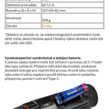
Odolnost proti pádu
až 1,5 m
Rozměry (D x Š x H)
187×58×65 mm
Hmotnost
500 g
Záruka
3 roky
*Detekce je závislá mj. na meteorologických podmínkách (sníh,
déšť, mlha, okolní teplota apod.) Reálný výkon detekce může být
jak vyšší, tak nižší.
Vysokokapacitní vyměnitelná a dobíjecí baterie.
S jednou sadou baterií může být zařízení v provozu až 5-7 hodin
(dle typu zařízení). Přídavný náhradní akumulátor poskytuje
dostatek energie pro nepřetržitý provoz. Kromě toho můžete
jako externí zdroj napájení použít běžnou externí nabíječku
připojenou pomocí rozhraní Type-C.