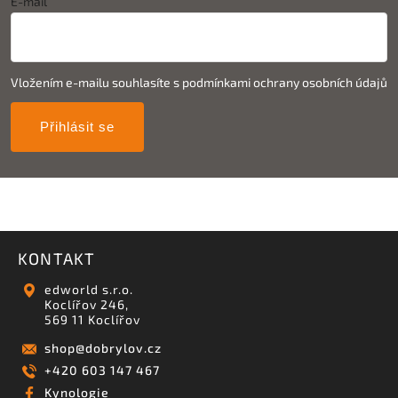
E-mail
Vložením e-mailu souhlasíte s
podmínkami ochrany osobních údajů
Přihlásit se
KONTAKT
edworld s.r.o.
Koclířov 246,
569 11 Koclířov
shop
@
dobrylov.cz
+420 603 147 467
Kynologie