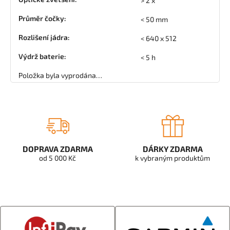
> 2 x
Průměr čočky
:
< 50 mm
Rozlišení jádra
:
< 640 x 512
Výdrž baterie
:
< 5 h
Položka byla vyprodána…
DOPRAVA ZDARMA
DÁRKY ZDARMA
od 5 000 Kč
k vybraným produktům