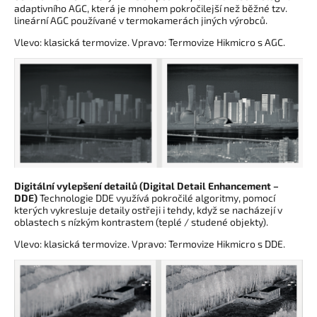
adaptivního AGC, která je mnohem pokročilejší než běžné tzv.
lineární AGC používané v termokamerách jiných výrobců.
Vlevo: klasická termovize. Vpravo: Termovize Hikmicro s AGC.
Digitální vylepšení detailů (Digital Detail Enhancement –
DDE)
Technologie DDE využívá pokročilé algoritmy, pomocí
kterých vykresluje detaily ostřeji i tehdy, když se nacházejí v
oblastech s nízkým kontrastem (teplé / studené objekty).
Vlevo: klasická termovize. Vpravo: Termovize Hikmicro s DDE.