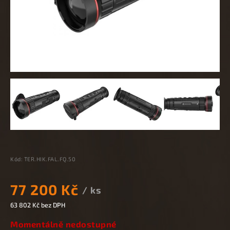
Kód:
TER.HIK.FAL.FQ.50
77 200 Kč
/ ks
63 802 Kč
bez DPH
Momentálně nedostupné