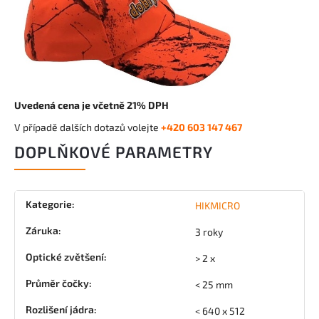
Uvedená cena je včetně 21% DPH
V případě dalších dotazů volejte
+420 603 147 467
DOPLŇKOVÉ PARAMETRY
Kategorie
:
HIKMICRO
Záruka
:
3 roky
Optické zvětšení
:
> 2 x
Průměr čočky
:
< 25 mm
Rozlišení jádra
:
< 640 x 512