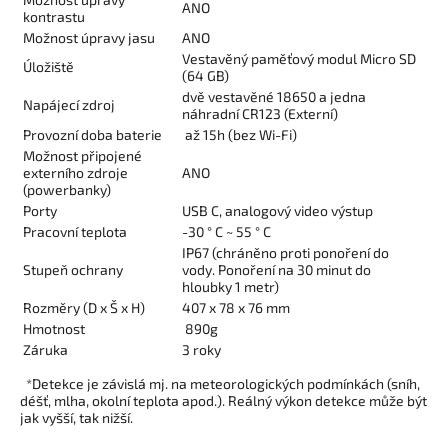
ANO
kontrastu
Možnost úpravy jasu
ANO
Vestavěný paměťový modul Micro SD
Úložiště
(64 GB)
dvě vestavěné 18650 a jedna
Napájecí zdroj
náhradní CR123 (Externí)
Provozní doba baterie
až 15h (bez Wi-Fi)
Možnost připojené
externího zdroje
ANO
(powerbanky)
Porty
USB C, analogový video výstup
Pracovní teplota
-30 ° C ~ 55 ° C
IP67 (chráněno proti ponoření do
Stupeň ochrany
vody. Ponoření na 30 minut do
hloubky 1 metr)
Rozměry (D x Š x H)
407 x 78 x 76 mm
Hmotnost
890g
Záruka
3 roky
*Detekce je závislá mj. na meteorologických podmínkách (sníh,
déšť, mlha, okolní teplota apod.). Reálný výkon detekce může být
jak vyšší, tak nižší.