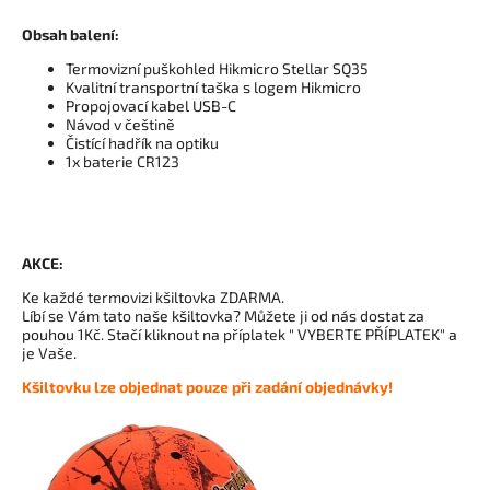
Obsah balení:
Termovizní puškohled Hikmicro Stellar SQ35
Kvalitní transportní taška s logem Hikmicro
Propojovací kabel USB-C
Návod v češtině
Čistící hadřík na optiku
1x baterie CR123
AKCE:
Ke každé termovizi kšiltovka ZDARMA.
Líbí se Vám tato naše kšiltovka? Můžete ji od nás dostat za
pouhou 1Kč. Stačí kliknout na příplatek
" VYBERTE PŘÍPLATEK"
a
je Vaše.
Kšiltovku lze objednat pouze při zadání objednávky!