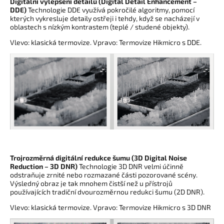
Digitální vylepšení detailů (Digital Detail Enhancement –
DDE)
Technologie DDE využívá pokročilé algoritmy, pomocí
kterých vykresluje detaily ostřeji i tehdy, když se nacházejí v
oblastech s nízkým kontrastem (teplé / studené objekty).
Vlevo: klasická termovize. Vpravo: Termovize Hikmicro s DDE.
Trojrozměrná digitální redukce šumu (3D Digital Noise
Reduction – 3D DNR)
Technologie 3D DNR velmi účinně
odstraňuje zrnité nebo rozmazané části pozorované scény.
Výsledný obraz je tak mnohem čistší než u přístrojů
používajících tradiční dvourozměrnou redukci šumu (2D DNR).
Vlevo: klasická termovize. Vpravo: Termovize Hikmicro s 3D DNR