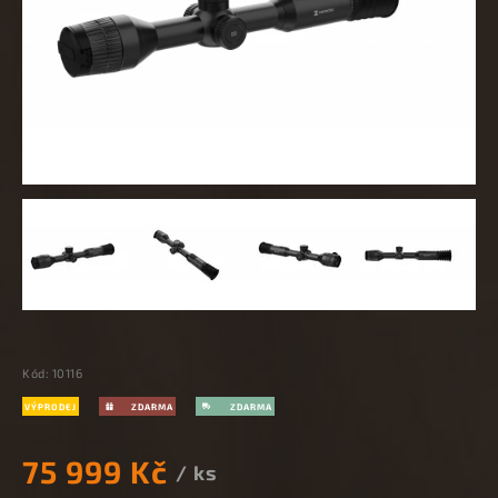
Kód:
10116
VÝPRODEJ
75 999 Kč
/ ks