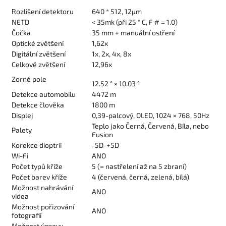
Rozlišení detektoru
640 * 512, 12µm
NETD
< 35mk (při 25 ° C, F # = 1.0)
Čočka
35 mm + manuální ostření
Optické zvětšení
1,62x
Digitální zvětšení
1x, 2x, 4x, 8x
Celkové zvětšení
12,96x
Zorné pole
12.52 ° × 10.03 °
Detekce automobilu
4472 m
Detekce člověka
1800 m
Displej
0,39-palcový, OLED, 1024 × 768, 50Hz
Teplo jako Černá, Červená, Bíla, nebo
Palety
Fusion
Korekce dioptrií
-5D-+5D
Wi-Fi
ANO
Počet typů kříže
5 (= nastřelení až na 5 zbraní)
Počet barev kříže
4 (červená, černá, zelená, bílá)
Možnost nahrávání
ANO
videa
Možnost pořizování
ANO
fotografií
Možnost úpravy