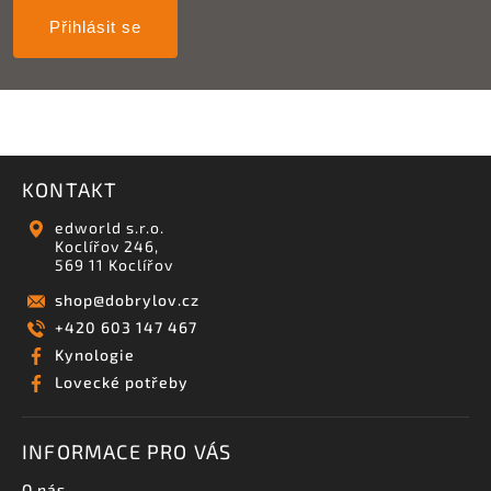
Přihlásit se
KONTAKT
edworld s.r.o.
Koclířov 246,
569 11 Koclířov
shop
@
dobrylov.cz
+420 603 147 467
Kynologie
Lovecké potřeby
INFORMACE PRO VÁS
O nás