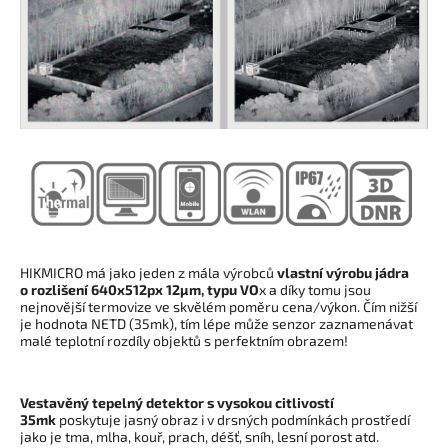
HIKMICRO má jako jeden z mála výrobců
vlastní výrobu jádra
o rozlišení 640x512px 12
µm, typu VO
x a díky tomu jsou
nejnovější termovize ve skvělém poměru cena/výkon. Čím nižší
je hodnota NETD (35mk), tím lépe může senzor zaznamenávat
malé teplotní rozdíly objektů s perfektním obrazem!
Vestavěný tepelný detektor s vysokou citlivostí
35mk
poskytuje jasný obraz i v drsných podmínkách prostředí
jako je tma, mlha, kouř, prach, déšť, sníh, lesní porost atd.