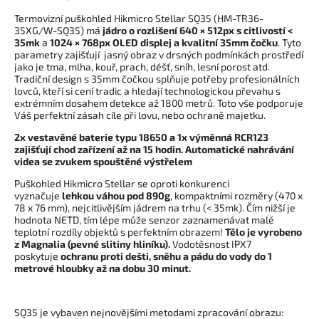
Termovizní puškohled Hikmicro Stellar SQ35 (HM-TR36-
35XG/W-SQ35) má
jádro o rozlišení 640 × 512px
s citlivostí <
35mk
a
1024 × 768px OLED displej a kvalitní 35mm čočku
. Tyto
parametry zajišťují jasný obraz v drsných podmínkách prostředí
jako je tma, mlha, kouř, prach, déšť, sníh, lesní porost atd.
Tradiční design s 35mm čočkou splňuje potřeby profesionálních
lovců, kteří si cení tradic a hledají technologickou převahu s
extrémním dosahem detekce až 1800 metrů. Toto vše podporuje
Váš perfektní zásah cíle při lovu, nebo ochraně majetku.
2x vestavěné baterie typu 18650 a 1x výměnná RCR123
zajišťují chod zařízení až na 15 hodin.
Automatické nahrávání
videa se zvukem spouštěné výstřelem
Puškohled Hikmicro Stellar se oproti konkurenci
vyznačuje
lehkou váhou pod 890g
, kompaktními rozměry (470 x
78 x 76 mm), nejcitlivějším jádrem na trhu (< 35mk). Čím nižší je
hodnota NETD, tím lépe může senzor zaznamenávat malé
teplotní rozdíly objektů s perfektním obrazem!
Tělo je vyrobeno
z Magnalia (pevné slitiny hliníku).
Vodotěsnost IPX7
poskytuje
ochranu proti dešti, sněhu a pádu do vody do 1
metrové hloubky až na dobu 30 minut.
SQ35 je vybaven nejnovějšími metodami zpracování obrazu: