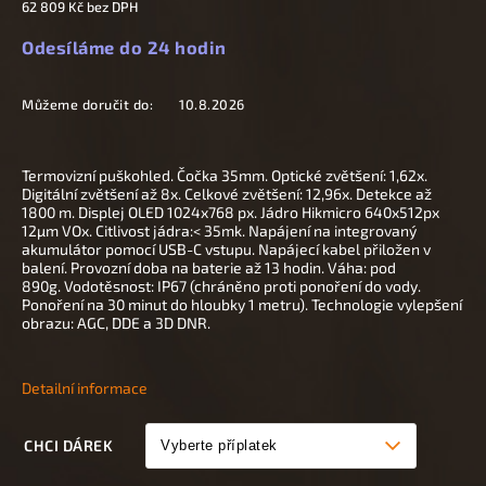
62 809 Kč
bez DPH
Odesíláme do 24 hodin
Můžeme doručit do:
10.8.2026
Termovizní puškohled. Čočka 35
mm. Optické zvětšení: 1,62x.
Digitální zvětšení až 8
x. Celkové zvětšení: 12,96x. Detekce až
1800 m. Displej OLED 1024x768 px
.
Jádro Hikmicro 640x512px
12µm VOx.
Citlivost jádra:< 35mk. Napájení na integrovaný
akumulátor pomocí USB-C vstupu. Napájecí kabel přiložen v
balení. Provozní doba na baterie až 13 hodin.
Váha: pod
890g. Vodotěsnost: IP67 (chráněno proti ponoření do vody.
Ponoření na 30 minut do hloubky 1 metru). Technologie vylepšení
obrazu: AGC, DDE a 3D DNR.
Detailní informace
CHCI DÁREK