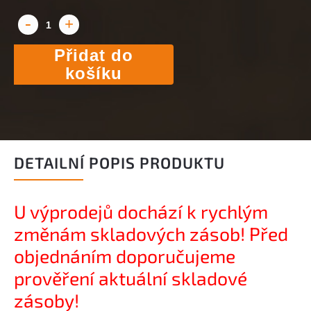
Přidat do
košíku
DETAILNÍ POPIS PRODUKTU
U výprodejů dochází k rychlým
změnám skladových zásob! Před
objednáním doporučujeme
prověření aktuální skladové
zásoby!