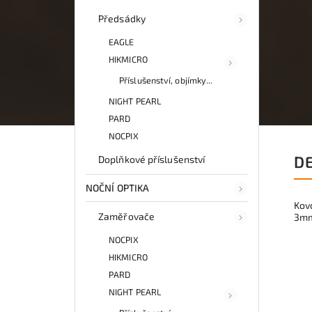
Předsádky
EAGLE
HIKMICRO
Příslušenství, objímky...
NIGHT PEARL
PARD
NOCPIX
D
Doplňkové příslušenství
NOČNÍ OPTIKA
Kov
Zaměřovače
3mm
NOCPIX
HIKMICRO
PARD
NIGHT PEARL