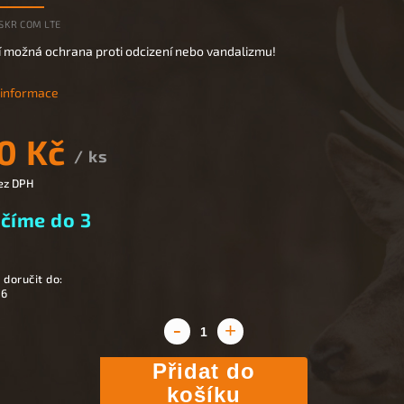
SKR COM LTE
í možná ochrana proti odcizení nebo vandalizmu!
í informace
0 Kč
/ ks
ez DPH
číme do 3
doručit do:
26
Přidat do
košíku