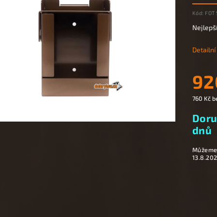
Kód:
FOT 
Nejlepš
Detailn
92
760 Kč b
Doru
dnů
Můžeme 
13.8.20