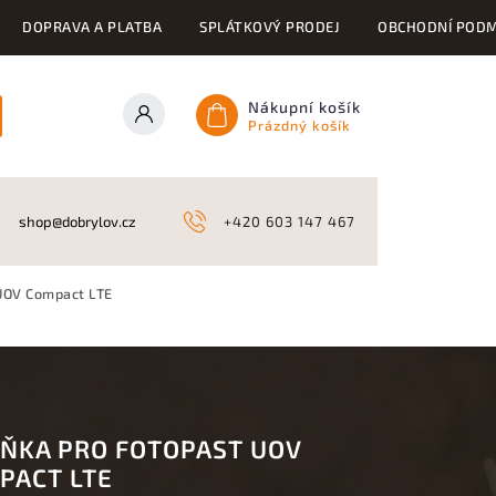
DOPRAVA A PLATBA
SPLÁTKOVÝ PRODEJ
OBCHODNÍ PODM
Nákupní košík
Prázdný košík
ONY
KYNOLOGICKÉ POTŘEBY
NAHÁŇKY A LOV
A
shop@dobrylov.cz
+420 603 147 467
 UOV Compact LTE
ÍŇKA PRO FOTOPAST UOV
PACT LTE