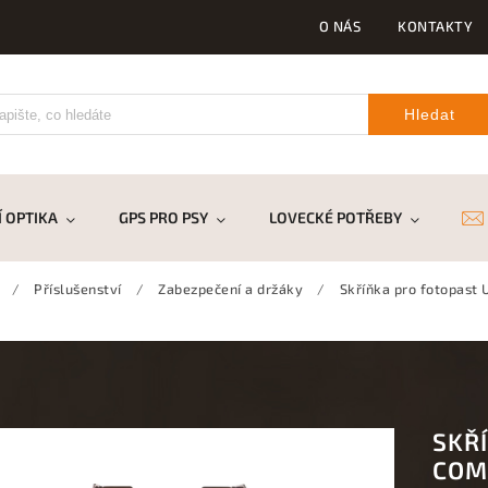
O NÁS
KONTAKTY
Hledat
 OPTIKA
GPS PRO PSY
LOVECKÉ POTŘEBY
DR
/
Příslušenství
/
Zabezpečení a držáky
/
Skříňka pro fotopast
SKŘ
COM