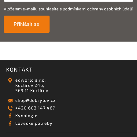
Vložením e-mailu souhlasíte s
podmínkami ochrany osobních údajů
Přihlásit se
KONTAKT
edworld s.r.o.
Koclířov 246,
569 11 Koclířov
shop
@
dobrylov.cz
+420 603 147 467
Kynologie
Lovecké potřeby