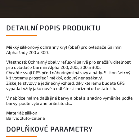
DETAILNÍ POPIS PRODUKTU
Měkký silikonový ochranný kryt (obal) pro ovladače Garmin
Alpha řady 200 a 300.
Vlastnosti: Ochranný obal v reflexní barvě pro snažší viditelnost
pro ovladače Garmin Alpha 200, 200i, 300 a 300i.
Chraňte svoji GPS před náhodnými nárazy a pády. Silikon šetrný
k životnímu prostředí, měkký, odolný nenasákavý.
Získejte stylový a jedinečný vzhled, díky kterému budete GPS
vypadat vždy jako nové a odlište si zařízení od ostatních.
V nabídce máme další jiné barvy a obal si snadno vyměníte podle
barvy, podle vybrané příležitosti...
Materiál: silikon
Barva: žluto-zelená
DOPLŇKOVÉ PARAMETRY