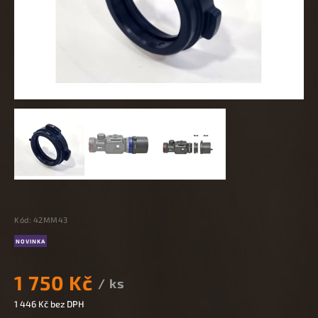
Kód:
42MM43
NOVINKA
1 750 Kč
/ ks
1 446 Kč bez DPH