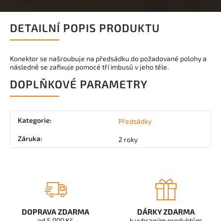
DETAILNÍ POPIS PRODUKTU
Konektor se našroubuje na předsádku do požadované polohy a
následně se zafixuje pomocé tří imbusů v jeho těle.
DOPLŇKOVÉ PARAMETRY
Kategorie
:
Předsádky
Záruka
:
2 roky
DOPRAVA ZDARMA
DÁRKY ZDARMA
od 5 000 Kč
k vybraným produktům