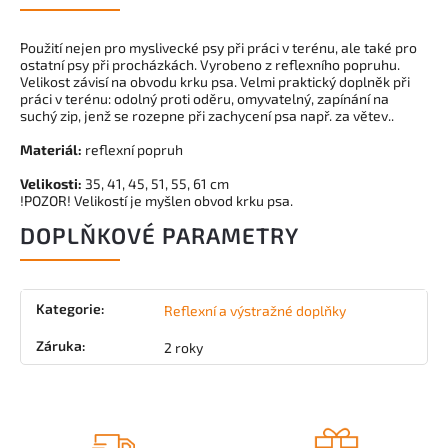
Použití nejen pro myslivecké psy při práci v terénu, ale také pro
ostatní psy při procházkách. Vyrobeno z reflexního popruhu.
Velikost závisí na obvodu krku psa. Velmi praktický doplněk při
práci v terénu: odolný proti oděru, omyvatelný, zapínání na
suchý zip, jenž se rozepne při zachycení psa např. za větev..
Materiál:
reflexní popruh
Velikosti:
35, 41, 45, 51, 55, 61 cm
!POZOR! Velikostí je myšlen obvod krku psa.
DOPLŇKOVÉ PARAMETRY
Kategorie
:
Reflexní a výstražné doplňky
Záruka
:
2 roky