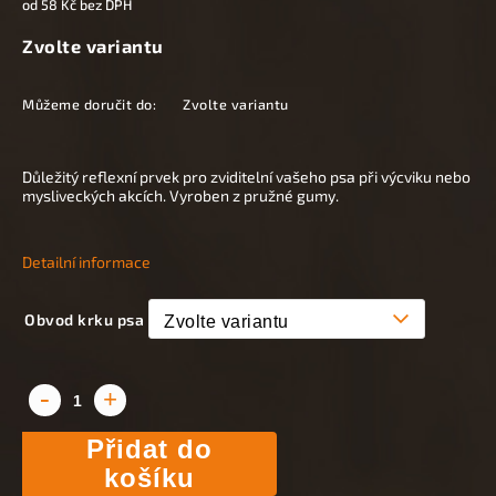
od
58 Kč
bez DPH
Zvolte variantu
Můžeme doručit do:
Zvolte variantu
Důležitý reflexní prvek pro zviditelní vašeho psa při výcviku nebo
mysliveckých akcích. Vyroben z pružné gumy.
Detailní informace
Obvod krku psa
Přidat do
košíku