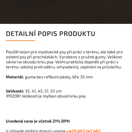
DETAILNÍ POPIS PRODUKTU
Použití nejen pro myslivecké psy při práci v terénu, ale také pro
ostatní psy při procházkách. Vyrobeno z pružné gumy. Velikost
závisí na obvodu krku psa. Velmi praktický doplněk při práci v
terénu: odolný proti oděru, omyvatelný, zapínání na průvlečku.
Materiál:
guma bez reflexní pásky, šíře 35 mm
Velikosti:
35, 41, 45, 51, 55 cm
!POZOR! Velikostí je myšlen obvod krku psa.
Uvedená cena je včetně 21% DPH
V případě dalších dotazů volejte
+420 603 147 467