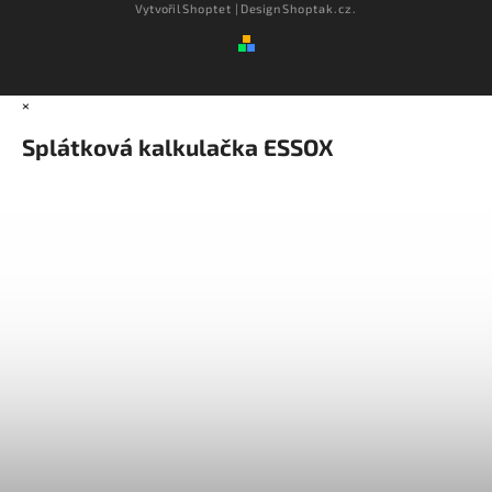
Vytvořil
Shoptet
| Design
Shoptak.cz.
×
Splátková kalkulačka ESSOX