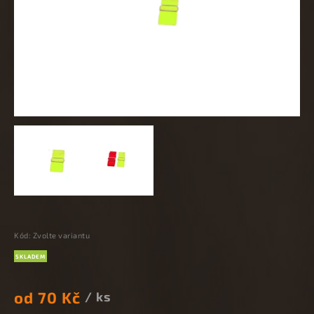
Kód:
Zvolte variantu
SKLADEM
od
70 Kč
/ ks