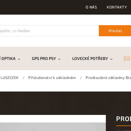
O NÁS
KONTAKTY
Hledat
 OPTIKA
GPS PRO PSY
LOVECKÉ POTŘEBY
DR
 LUSZCZEK
/
Příslušenství k základnám
/
Prodloužení základny Bl
PRO