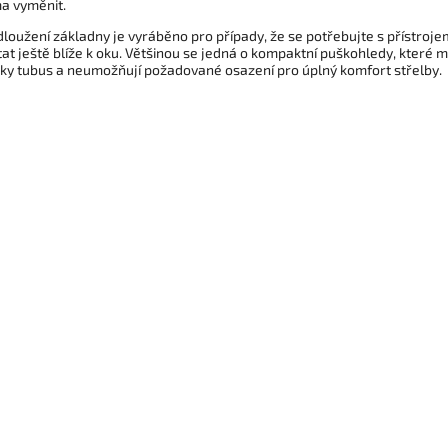
a vyměnit.
loužení základny je vyráběno pro případy, že se potřebujte s přístroje
at ještě blíže k oku. Většinou se jedná o kompaktní puškohledy, které m
tky tubus a neumožňují požadované osazení pro úplný komfort střelby.