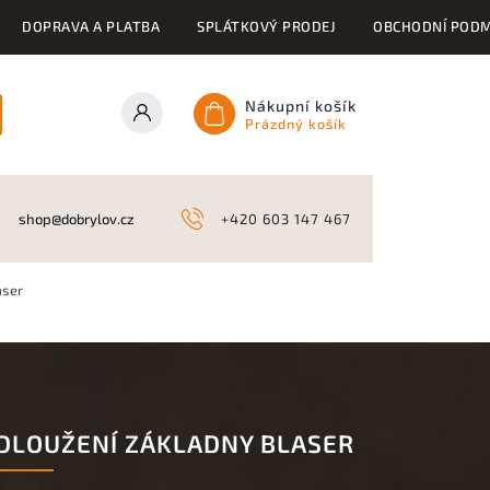
DOPRAVA A PLATBA
SPLÁTKOVÝ PRODEJ
OBCHODNÍ PODM
Nákupní košík
Prázdný košík
ONY
KYNOLOGICKÉ POTŘEBY
NAHÁŇKY A LOV
A
shop@dobrylov.cz
+420 603 147 467
aser
DLOUŽENÍ ZÁKLADNY BLASER