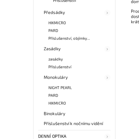
Příslušenství
dom
Prod
Předsádky
dost
krá
HIKMICRO
PARD
Příslušenství, objímky...
Zasádky
zasádky
Příslušenství
Monokuláry
NIGHT PEARL
PARD
HIKMICRO
Binokuláry
Příslušenství k nočnímu vidění
DENNÍ OPTIKA