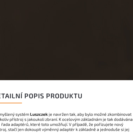
ETAILNÍ POPIS PRODUKTU
myšlený systém
Luszczek
je navržen tak, aby bylo možné zkombinovat
koliv přístroj s jakoukoli zbraní. K ocelovým základnám je tak dodávána
 řada adaptérů, které toto umožňují. V případě, že pořizujete nový
troj, stačí jen dokoupit výměnný adaptér k základně a jednoduše si jej