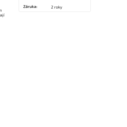
Záruka
:
2 roky
m
ají