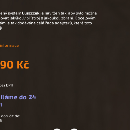
ený systém
Luszczek
je navržen tak, aby bylo možné
vat jakýkoliv přístroj s jakoukoli zbraní. K ocelovým
ám je tak dodávána celá řada adaptérů, které toto
í.
í informace
890 Kč
 bez DPH
íláme do 24
n
doručit do:
6