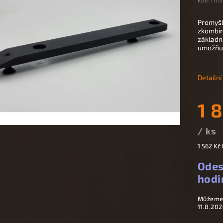
Kód:
11115
Promyšl
zkombino
základn
umožňuj
Detailn
1 
/ ks
1 562 Kč
Odes
hodi
Můžeme 
11.8.202