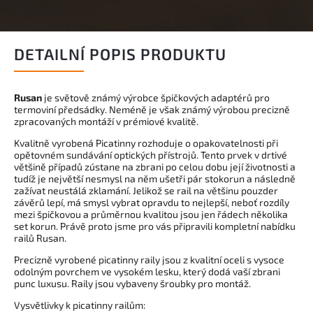
DETAILNÍ POPIS PRODUKTU
Rusan
je světově známý výrobce špičkových adaptérů pro
termoviní předsádky. Neméně je však známý výrobou precizně
zpracovaných montáží v prémiové kvalitě.
Kvalitně vyrobená Picatinny rozhoduje o opakovatelnosti při
opětovném sundávání optických přístrojů. Tento prvek v drtivé
většině případů zústane na zbrani po celou dobu její životnosti a
tudíž je největší nesmysl na něm ušetři pár stokorun a následně
zažívat neustálá zklamání. Jelikož se rail na většinu pouzder
závěrů lepí, má smysl vybrat opravdu to nejlepší, neboť rozdíly
mezi špičkovou a průměrnou kvalitou jsou jen řádech několika
set korun. Právě proto jsme pro vás připravili kompletní nabídku
railů Rusan.
Precizně vyrobené picatinny raily jsou z kvalitní oceli s vysoce
odolným povrchem ve vysokém lesku, který dodá vaší zbrani
punc luxusu. Raily jsou vybaveny šroubky pro montáž.
Vysvětlivky k picatinny railům: