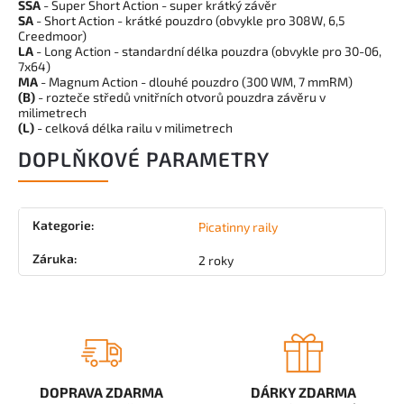
SSA
- Super Short Action - super krátký závěr
SA
- Short Action - krátké pouzdro (obvykle pro 308W, 6,5
Creedmoor)
LA
- Long Action - standardní délka pouzdra (obvykle pro 30-06,
7x64)
MA
- Magnum Action - dlouhé pouzdro (300 WM, 7 mmRM)
(B)
- rozteče středů vnitřních otvorů pouzdra závěru v
milimetrech
(L)
- celková délka railu v milimetrech
DOPLŇKOVÉ PARAMETRY
Kategorie
:
Picatinny raily
Záruka
:
2 roky
DOPRAVA ZDARMA
DÁRKY ZDARMA