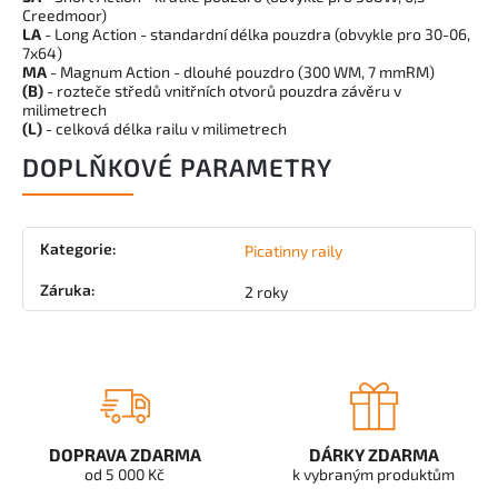
Creedmoor)
LA
- Long Action - standardní délka pouzdra (obvykle pro 30-06,
7x64)
MA
- Magnum Action - dlouhé pouzdro (300 WM, 7 mmRM)
(B)
- rozteče středů vnitřních otvorů pouzdra závěru v
milimetrech
(L)
- celková délka railu v milimetrech
DOPLŇKOVÉ PARAMETRY
Kategorie
:
Picatinny raily
Záruka
:
2 roky
DOPRAVA ZDARMA
DÁRKY ZDARMA
od 5 000 Kč
k vybraným produktům