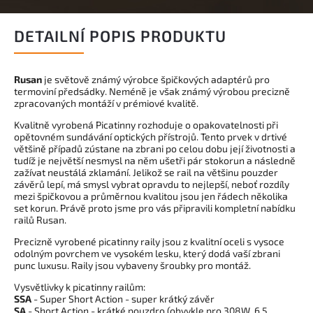
DETAILNÍ POPIS PRODUKTU
Rusan
je světově známý výrobce špičkových adaptérů pro
termoviní předsádky. Neméně je však známý výrobou precizně
zpracovaných montáží v prémiové kvalitě.
Kvalitně vyrobená Picatinny rozhoduje o opakovatelnosti při
opětovném sundávání optických přístrojů. Tento prvek v drtivé
většině případů zústane na zbrani po celou dobu její životnosti a
tudíž je největší nesmysl na něm ušetři pár stokorun a následně
zažívat neustálá zklamání. Jelikož se rail na většinu pouzder
závěrů lepí, má smysl vybrat opravdu to nejlepší, neboť rozdíly
mezi špičkovou a průměrnou kvalitou jsou jen řádech několika
set korun. Právě proto jsme pro vás připravili kompletní nabídku
railů Rusan.
Precizně vyrobené picatinny raily jsou z kvalitní oceli s vysoce
odolným povrchem ve vysokém lesku, který dodá vaší zbrani
punc luxusu. Raily jsou vybaveny šroubky pro montáž.
Vysvětlivky k picatinny railům:
SSA
- Super Short Action - super krátký závěr
SA
- Short Action - krátké pouzdro (obvykle pro 308W, 6,5