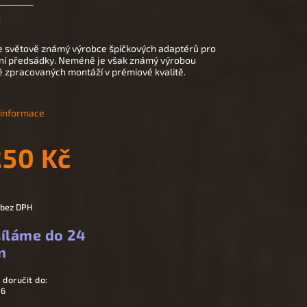
3
e světově známý výrobce špičkových adaptérů pro
ní předsádky. Neméně je však známý výrobou
ě zpracovaných montáží v prémiové kvalitě.
í informace
250 Kč
 bez DPH
íláme do 24
n
doručit do:
26