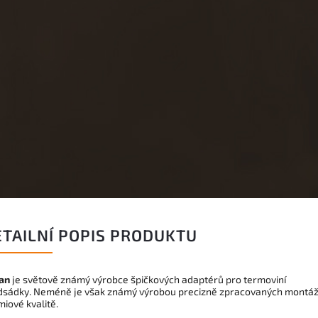
ETAILNÍ POPIS PRODUKTU
an
je světově známý výrobce špičkových adaptérů pro termoviní
dsádky. Neméně je však známý výrobou precizně zpracovaných montáž
iové kvalitě.