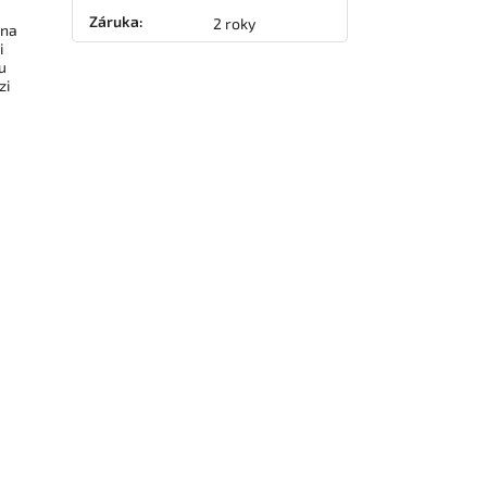
Záruka
:
2 roky
 na
i
u
zi