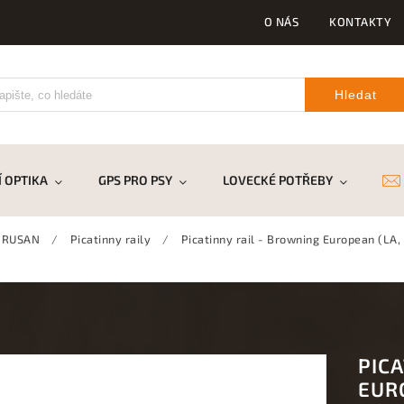
O NÁS
KONTAKTY
Hledat
 OPTIKA
GPS PRO PSY
LOVECKÉ POTŘEBY
DR
 RUSAN
/
Picatinny raily
/
Picatinny rail - Browning European (LA,
PIC
EURO