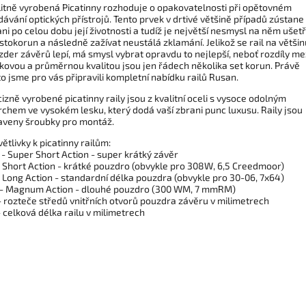
litně vyrobená Picatinny rozhoduje o opakovatelnosti při opětovném
ávání optických přístrojů. Tento prvek v drtivé většině případů zústane
ni po celou dobu její životnosti a tudíž je největší nesmysl na něm ušetř
stokorun a následně zažívat neustálá zklamání. Jelikož se rail na většin
der závěrů lepí, má smysl vybrat opravdu to nejlepší, neboť rozdíly me
kovou a průměrnou kvalitou jsou jen řádech několika set korun. Právě
o jsme pro vás připravili kompletní nabídku railů Rusan.
izně vyrobené picatinny raily jsou z kvalitní oceli s vysoce odolným
chem ve vysokém lesku, který dodá vaší zbrani punc luxusu. Raily jsou
aveny šroubky pro montáž.
ětlivky k picatinny railům:
- Super Short Action - super krátký závěr
 Short Action - krátké pouzdro (obvykle pro 308W, 6,5 Creedmoor)
 Long Action - standardní délka pouzdra (obvykle pro 30-06, 7x64)
- Magnum Action - dlouhé pouzdro (300 WM, 7 mmRM)
 rozteče středů vnitřních otvorů pouzdra závěru v milimetrech
 celková délka railu v milimetrech