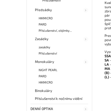
Příslušenství
Kva
sund
Předsádky
zbra
pár 
HIKMICRO
pouz
špič
PARD
prot
Příslušenství, objímky...
Prec
Zasádky
povr
vyb
zasádky
Vysv
Příslušenství
SSA
SA
-
Monokuláry
LA
-
MA
NIGHT PEARL
(B)
-
PARD
(L)
-
HIKMICRO
Binokuláry
Příslušenství k nočnímu vidění
DENNÍ OPTIKA