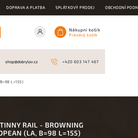
DOPRAVA A PLATBA
SPLÁTKOVÝ PRODEJ
OBCHODNÍ PODM
Nákupní košík
Prázdný košík
ONY
KYNOLOGICKÉ POTŘEBY
NAHÁŇKY A LOV
A
shop@dobrylov.cz
+420 603 147 467
 B=98 L=155)
ATINNY RAIL - BROWNING
PEAN (LA, B=98 L=155)