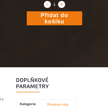
Přidat do
košíku
DOPLŇKOVÉ
PARAMETRY
í v
Kategorie
:
Picatinny raily