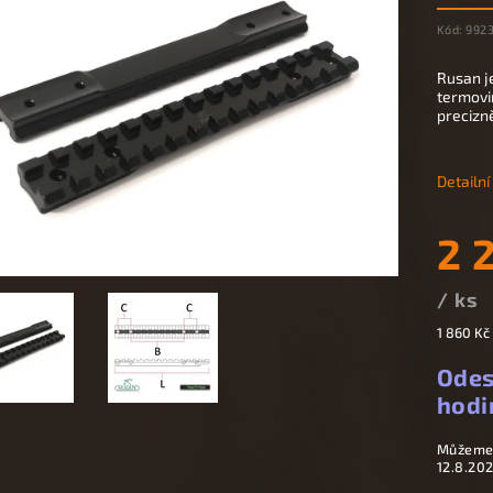
Kód:
992
Rusan j
termovi
precizn
Detailn
2 
/ ks
1 860 Kč
Odes
hodi
Můžeme 
12.8.20