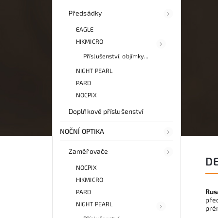
Předsádky
EAGLE
HIKMICRO
Příslušenství, objímky...
NIGHT PEARL
PARD
NOCPIX
Doplňkové příslušenství
NOČNÍ OPTIKA
Zaměřovače
D
NOCPIX
HIKMICRO
Rus
PARD
pře
NIGHT PEARL
prém