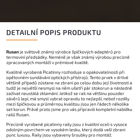
DETAILNÍ POPIS PRODUKTU
Rusan
je světově známý výrobce špičkových adaptérů pro
termoviní předsádky. Neméně je však známý výrobou precizně
zpracovaných montáží v prémiové kvalitě.
Kvalitně vyrobená Picatinny rozhoduje o opakovatelnosti při
opětovném sundávání optických přístrojů. Tento prvek v drtivé
většině případů zústane na zbrani po celou dobu její životnosti a
tudíž je největší nesmysl na něm ušetři pár stokorun a následně
zažívat neustálá zklamání. Jelikož se rail na většinu pouzder
závěrů lepí, má smysl vybrat opravdu to nejlepší, neboť rozdíly
mezi špičkovou a průměrnou kvalitou jsou jen řádech několika
set korun. Právě proto jsme pro vás připravili kompletní nabídku
railů Rusan.
Precizně vyrobené picatinny raily jsou z kvalitní oceli s vysoce
odolným povrchem ve vysokém lesku, který dodá vaší zbrani
punc luxusu. Raily jsou vybaveny šroubky pro montáž.