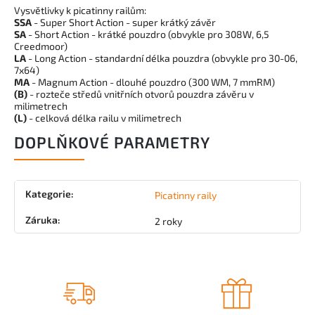
Vysvětlivky k picatinny railům:
SSA
- Super Short Action - super krátký závěr
SA
- Short Action - krátké pouzdro (obvykle pro 308W, 6,5
Creedmoor)
LA
- Long Action - standardní délka pouzdra (obvykle pro 30-06,
7x64)
MA
- Magnum Action - dlouhé pouzdro (300 WM, 7 mmRM)
(B)
- rozteče středů vnitřních otvorů pouzdra závěru v
milimetrech
(L)
- celková délka railu v milimetrech
DOPLŇKOVÉ PARAMETRY
Kategorie
:
Picatinny raily
Záruka
:
2 roky