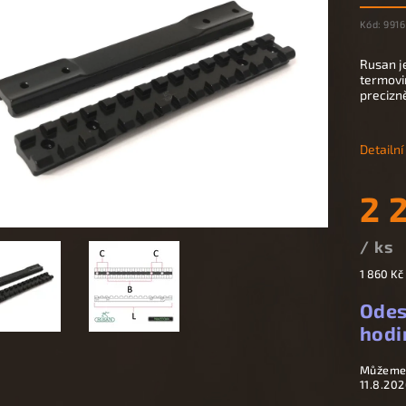
Kód:
9916
Rusan j
termovi
precizn
Detailn
2 
/ ks
1 860 Kč
Odes
hodi
Můžeme 
11.8.202