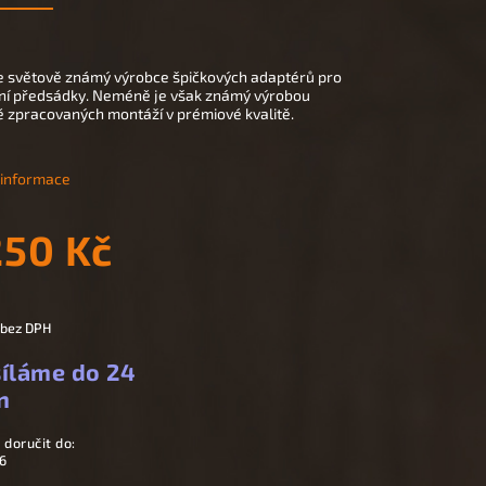
e světově známý výrobce špičkových adaptérů pro
ní předsádky. Neméně je však známý výrobou
ě zpracovaných montáží v prémiové kvalitě.
í informace
250 Kč
 bez DPH
íláme do 24
n
doručit do:
6