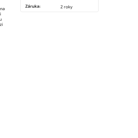
Záruka
:
2 roky
 na
i
u
zi