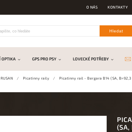
O NÁS
KONTAKTY
Hledat
 OPTIKA
GPS PRO PSY
LOVECKÉ POTŘEBY
DR
 RUSAN
/
Picatinny raily
/
Picatinny rail - Bergara B14 (SA, B=92,
PICA
(SA,