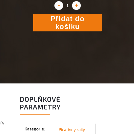
Přidat do
košíku
DOPLŇKOVÉ
PARAMETRY
í v
Kategorie
:
Picatinny raily