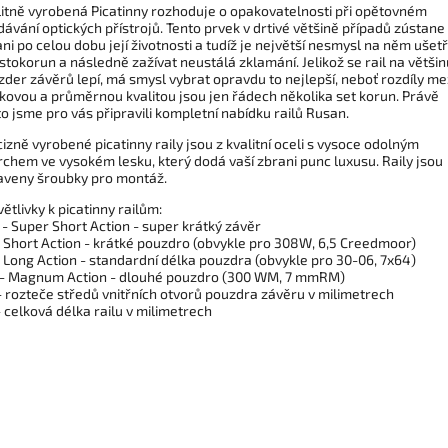
litně vyrobená Picatinny rozhoduje o opakovatelnosti při opětovném
ávání optických přístrojů. Tento prvek v drtivé většině případů zústane
ni po celou dobu její životnosti a tudíž je největší nesmysl na něm ušetř
stokorun a následně zažívat neustálá zklamání. Jelikož se rail na většin
der závěrů lepí, má smysl vybrat opravdu to nejlepší, neboť rozdíly me
kovou a průměrnou kvalitou jsou jen řádech několika set korun. Právě
o jsme pro vás připravili kompletní nabídku railů Rusan.
izně vyrobené picatinny raily jsou z kvalitní oceli s vysoce odolným
chem ve vysokém lesku, který dodá vaší zbrani punc luxusu. Raily jsou
aveny šroubky pro montáž.
ětlivky k picatinny railům:
- Super Short Action - super krátký závěr
 Short Action - krátké pouzdro (obvykle pro 308W, 6,5 Creedmoor)
 Long Action - standardní délka pouzdra (obvykle pro 30-06, 7x64)
- Magnum Action - dlouhé pouzdro (300 WM, 7 mmRM)
 rozteče středů vnitřních otvorů pouzdra závěru v milimetrech
 celková délka railu v milimetrech