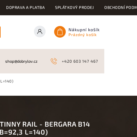
DOPRAVA A PLATBA
SPLÁTKOVÝ PRODEJ
OBCHODNÍ PODM
Nákupní košík
Prázdný košík
ONY
KYNOLOGICKÉ POTŘEBY
NAHÁŇKY A LOV
A
shop@dobrylov.cz
+420 603 147 467
3 L=140)
TINNY RAIL - BERGARA B14
 B=92,3 L=140)