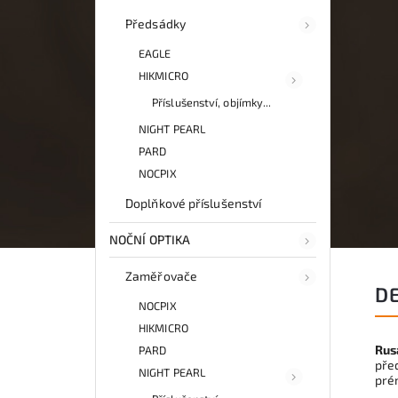
Předsádky
EAGLE
HIKMICRO
Příslušenství, objímky...
NIGHT PEARL
PARD
NOCPIX
Doplňkové příslušenství
NOČNÍ OPTIKA
Zaměřovače
D
NOCPIX
HIKMICRO
Rus
PARD
pře
NIGHT PEARL
prém