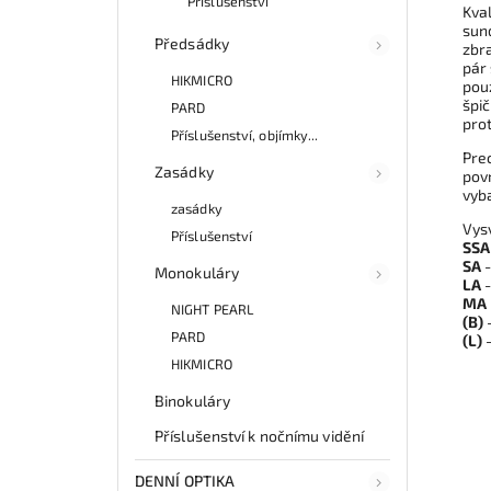
Příslušenství
Kva
sund
Předsádky
zbra
pár 
HIKMICRO
pouz
špič
PARD
prot
Příslušenství, objímky...
Prec
Zasádky
povr
vyb
zasádky
Vysv
Příslušenství
SSA
SA
-
Monokuláry
LA
-
MA
NIGHT PEARL
(B)
-
PARD
(L)
-
HIKMICRO
Binokuláry
Příslušenství k nočnímu vidění
DENNÍ OPTIKA