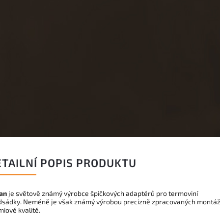
ETAILNÍ POPIS PRODUKTU
an
je světově známý výrobce špičkových adaptérů pro termoviní
dsádky. Neméně je však známý výrobou precizně zpracovaných montáž
iové kvalitě.