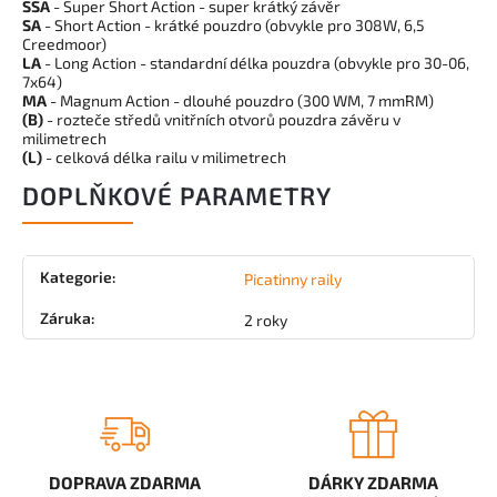
SSA
- Super Short Action - super krátký závěr
SA
- Short Action - krátké pouzdro (obvykle pro 308W, 6,5
Creedmoor)
LA
- Long Action - standardní délka pouzdra (obvykle pro 30-06,
7x64)
MA
- Magnum Action - dlouhé pouzdro (300 WM, 7 mmRM)
(B)
- rozteče středů vnitřních otvorů pouzdra závěru v
milimetrech
(L)
- celková délka railu v milimetrech
DOPLŇKOVÉ PARAMETRY
Kategorie
:
Picatinny raily
Záruka
:
2 roky
DOPRAVA ZDARMA
DÁRKY ZDARMA