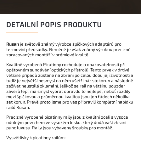
DETAILNÍ POPIS PRODUKTU
Rusan
je světově známý výrobce špičkových adaptérů pro
termoviní předsádky. Neméně je však známý výrobou precizně
zpracovaných montáží v prémiové kvalitě.
Kvalitně vyrobená Picatinny rozhoduje o opakovatelnosti při
opětovném sundávání optických přístrojů. Tento prvek v drtivé
většině případů zústane na zbrani po celou dobu její životnosti a
tudíž je největší nesmysl na něm ušetři pár stokorun a následně
zažívat neustálá zklamání. Jelikož se rail na většinu pouzder
závěrů lepí, má smysl vybrat opravdu to nejlepší, neboť rozdíly
mezi špičkovou a průměrnou kvalitou jsou jen řádech několika
set korun. Právě proto jsme pro vás připravili kompletní nabídku
railů Rusan.
Precizně vyrobené picatinny raily jsou z kvalitní oceli s vysoce
odolným povrchem ve vysokém lesku, který dodá vaší zbrani
punc luxusu. Raily jsou vybaveny šroubky pro montáž.
Vysvětlivky k picatinny railům: