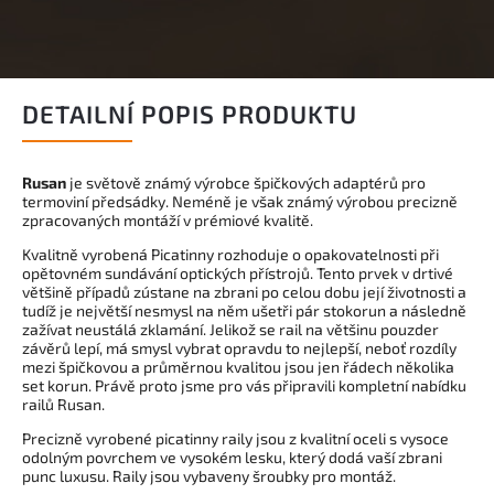
DETAILNÍ POPIS PRODUKTU
Rusan
je světově známý výrobce špičkových adaptérů pro
termoviní předsádky. Neméně je však známý výrobou precizně
zpracovaných montáží v prémiové kvalitě.
Kvalitně vyrobená Picatinny rozhoduje o opakovatelnosti při
opětovném sundávání optických přístrojů. Tento prvek v drtivé
většině případů zústane na zbrani po celou dobu její životnosti a
tudíž je největší nesmysl na něm ušetři pár stokorun a následně
zažívat neustálá zklamání. Jelikož se rail na většinu pouzder
závěrů lepí, má smysl vybrat opravdu to nejlepší, neboť rozdíly
mezi špičkovou a průměrnou kvalitou jsou jen řádech několika
set korun. Právě proto jsme pro vás připravili kompletní nabídku
railů Rusan.
Precizně vyrobené picatinny raily jsou z kvalitní oceli s vysoce
odolným povrchem ve vysokém lesku, který dodá vaší zbrani
punc luxusu. Raily jsou vybaveny šroubky pro montáž.