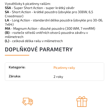
Vysvětlivky k picatinny railům:
SSA
- Super Short Action - super krátký závěr
SA
- Short Action - krátké pouzdro (obvykle pro 308W, 6,5
Creedmoor)
LA
- Long Action - standardní délka pouzdra (obvykle pro 30-06,
7x64)
MA
- Magnum Action - dlouhé pouzdro (300 WM, 7 mmRM)
(B)
- rozteče středů vnitřních otvorů pouzdra závěru v
milimetrech
(L)
- celková délka railu v milimetrech
DOPLŇKOVÉ PARAMETRY
Kategorie
:
Picatinny raily
Záruka
:
2 roky