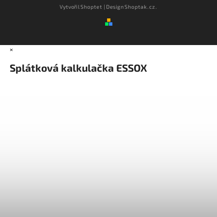
Vytvořil
Shoptet
| Design
Shoptak.cz.
×
Splátková kalkulačka ESSOX