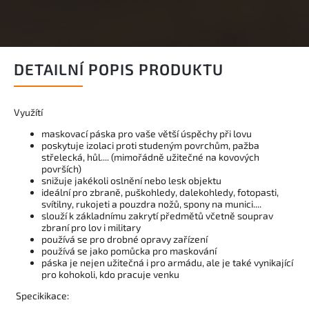
DETAILNÍ POPIS PRODUKTU
Využítí
maskovací páska pro vaše větší úspěchy při lovu
poskytuje izolaci proti studeným povrchům, pažba
střelecká, hůl.... (mimořádně užitečné na kovových
površích)
snižuje jakékoli oslnění nebo lesk objektu
ideální pro zbraně, puškohledy, dalekohledy, fotopasti,
svítilny, rukojeti a pouzdra nožů, spony na munici....
slouží k základnímu zakrytí předmětů včetně souprav
zbraní pro lov i military
používá se pro drobné opravy zařízení
používá se jako pomůcka pro maskování
páska je nejen užitečná i pro armádu, ale je také vynikající
pro kohokoli, kdo pracuje venku
Specikikace: