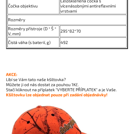
Celoskleněná čočka s
Čočka objektivu
vícenásobnými antireflexními
vrstvami
Rozměry
Rozměry přístroje (D * Š *
295*82*70
V, mm)
Čistá váha (s baterií, g)
492
AKCE:
Líbí se Vám tato naše kšiltovka?
Můžete ji od nás dostat za pouhou 1Kč.
Stačí kliknout na příplatek "VYBERTE PŘÍPLATEK" a je Vaše.
Kšiltovku lze objednat pouze při zadání objednávky!