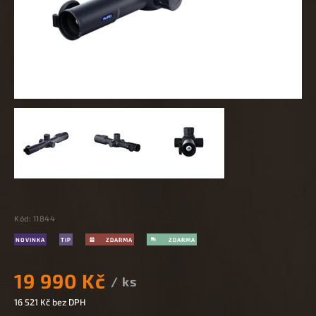
Kód:
11844
NOVINKA
TIP
19 990 Kč
/ ks
16 521 Kč
bez DPH