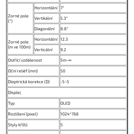
Horizontální
7°
Zorné pole
Vertikální
5.3°
(°)
Diagonální
8.8°
Horizontální
12.3
Zorné pole
(m ve 100m)
Verticální
9.2
Ostřící vzdálenost
5m-∞
Oční reliéf (mm)
50
Dioptrická korekce (D)
-5~5
Displej
Typ
OLED
Rozlišení (pixel)
1024*768
Styly křížů
5