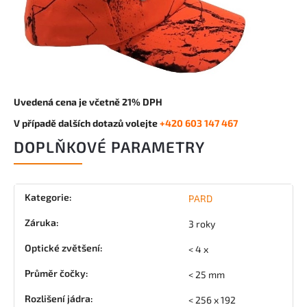
Uvedená cena je včetně 21% DPH
V případě dalších dotazů volejte
+420 603 147 467
DOPLŇKOVÉ PARAMETRY
Kategorie
:
PARD
Záruka
:
3 roky
Optické zvětšení
:
< 4 x
Průměr čočky
:
< 25 mm
Rozlišení jádra
:
< 256 x 192