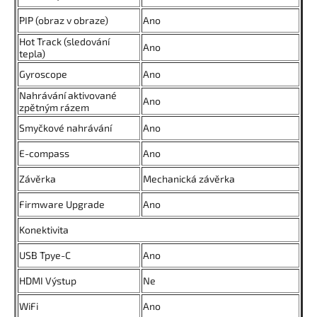
PIP (obraz v obraze)
Ano
Hot Track (sledování
Ano
tepla)
Gyroscope
Ano
Nahrávání aktivované
Ano
zpětným rázem
Smyčkové nahrávání
Ano
E-compass
Ano
Závěrka
Mechanická závěrka
Firmware Upgrade
Ano
Konektivita
USB Tpye-C
Ano
HDMI Výstup
Ne
WiFi
Ano