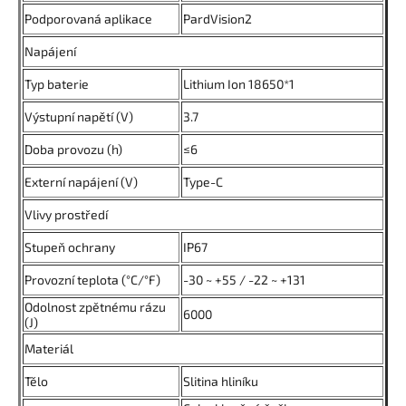
Podporovaná aplikace
PardVision2
Napájení
Typ baterie
Lithium Ion 18650*1
Výstupní napětí (V)
3.7
Doba provozu (h)
≤6
Externí napájení (V)
Type-C
Vlivy prostředí
Stupeň ochrany
IP67
Provozní teplota (°C/°F)
-30 ~ +55 / -22 ~ +131
Odolnost zpětnému rázu
6000
(J)
Materiál
Tělo
Slitina hliníku