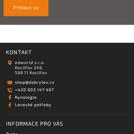
Přihlásit se
KONTAKT
edworld s.r.o.
Koclířov 246,
569 11 Koclířov
shop
@
dobrylov.cz
+420 603 147 467
Kynologie
Lovecké potřeby
INFORMACE PRO VÁS
O nás