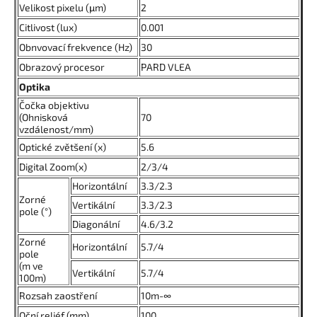
Velikost pixelu (μm)
2
Citlivost (lux)
0.001
Obnvovací frekvence (Hz)
30
Obrazový procesor
PARD VLEA
Optika
Čočka objektivu
(Ohnisková
70
vzdálenost/mm)
Optické zvětšení (x)
5.6
Digital Zoom(x)
2/3/4
Horizontální
3.3/2.3
Zorné
Vertikální
3.3/2.3
pole (°)
Diagonální
4.6/3.2
Zorné
Horizontální
5.7/4
pole
(m ve
Vertikální
5.7/4
100m)
Rozsah zaostření
10m-∞
Oční reliéf (mm)
100