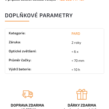
DOPLŇKOVÉ PARAMETRY
Kategorie
:
PARD
Záruka
:
2 roky
Optické zvětšení
:
< 6 x
Průměr čočky
:
< 70 mm
Výdrž baterie
:
< 10 h
DOPRAVA ZDARMA
DÁRKY ZDARMA