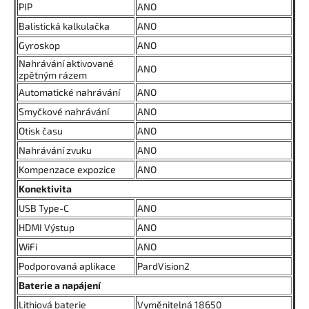
PIP
ANO
Balistická kalkulačka
ANO
Gyroskop
ANO
Nahrávání aktivované
ANO
zpětným rázem
Automatické nahrávání
ANO
Smyčkové nahrávání
ANO
Otisk času
ANO
Nahrávání zvuku
ANO
Kompenzace expozice
ANO
Konektivita
USB Type-C
ANO
HDMI Výstup
ANO
WiFi
ANO
Podporovaná aplikace
PardVision2
Baterie a napájení
Lithiová baterie
Vyměnitelná 18650