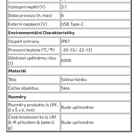
Výstupní napětí (V)
3.7
Doba provozu (h, max)
6
Externí napájení (V)
USB Type-C
Environmentální Charakteristiky
Stupeň ochrany
IP67
Provozní teplota (
℃
/
℉
)
-30~55/-22~131
Odolnost zpětnému rázu
6000
(J)
Materiál
Tělo
Slitina hliníku
Čočka objektivu
Sklo
Rozměry
Rozměry produktu (s LRF,
Bude upřesněno
D x Š x V, mm)
Čistá hmotnost/ks (s LRF
& IR přísvitem & baterií,
Bude upřesněno
g)