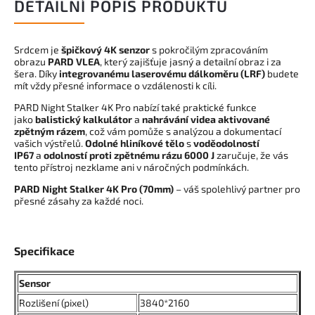
DETAILNÍ POPIS PRODUKTU
Srdcem je
špičkový 4K senzor
s pokročilým zpracováním
obrazu
PARD VLEA
, který zajišťuje jasný a detailní obraz i za
šera. Díky
integrovanému laserovému dálkoměru (LRF)
budete
mít vždy přesné informace o vzdálenosti k cíli.
PARD Night Stalker 4K Pro nabízí také praktické funkce
jako
balistický kalkulátor
a
nahrávání videa aktivované
zpětným rázem
, což vám pomůže s analýzou a dokumentací
vašich výstřelů.
Odolné hliníkové tělo
s
voděodolností
IP67
a
odolností proti zpětnému rázu 6000 J
zaručuje, že vás
tento přístroj nezklame ani v náročných podmínkách.
PARD Night Stalker 4K Pro (70mm)
– váš spolehlivý partner pro
přesné zásahy za každé noci.
Specifikace
Sensor
Rozlišení (pixel)
3840*2160