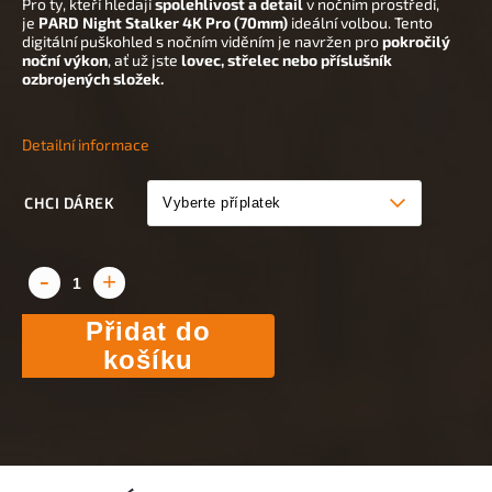
Pro ty, kteří hledají
spolehlivost a detail
v nočním prostředí,
je
PARD Night Stalker 4K Pro (70mm)
ideální volbou. Tento
digitální puškohled s nočním viděním je navržen pro
pokročilý
noční výkon
, ať už jste
lovec, střelec nebo příslušník
ozbrojených složek.
Detailní informace
CHCI DÁREK
Přidat do
košíku