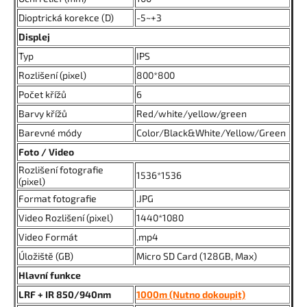
Dioptrická korekce (D)
-5~+3
Displej
Typ
IPS
Rozlišení (pixel)
800*800
Počet křížů
6
Barvy křížů
Red/white/yellow/green
Barevné módy
Color/Black&White/Yellow/Green
Foto / Video
Rozlišení fotografie
1536*1536
(pixel)
Format fotografie
.JPG
Video Rozlišení (pixel)
1440*1080
Video Formát
.mp4
Úložiště (GB)
Micro SD Card (128GB, Max)
Hlavní funkce
LRF + IR 850/940nm
1000m (Nutno dokoupit)