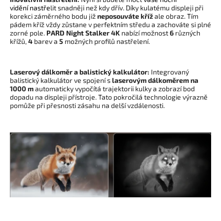
vidě
ní
nastře
lit snadněji než kdy dřív. Díky kulatému displeji při
korekci záměrného bodu již
neposouváte kříž
ale obraz. Tím
pádem kříž vždy zůstane v perfektním středu a zachováte si plné
zorné pole.
PARD Night Stalker 4K
nabízí možnost
6
různých
křížů,
4
barev a
5
možných profilů nastřelení.
Laserový dálkoměr a balistický kalkulátor:
Integrovaný
balistický kalkulátor ve spojení s
laserovým dálkoměrem na
1000 m
automaticky vypočítá trajektorii kulky a zobrazí bod
dopadu na displeji přístroje. Tato pokročilá technologie výrazně
pomůže při přesnosti zásahu na delší vzdálenosti.