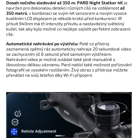
Dosah nočního sledování až 350 m:
PARD Night Stalker 4K
je
navržen pro dokonalou detekci různých cílů na vzdálenost
až
350 metrů
, v kombinaci se svým 4K senzorem a novým vysoce
kvalitním LCD displejem je několik kroků před konkurencí. IR
přísvit 940nm má tři intenzity přísvitu a nastavitelný světelný
kužel, tak aby bylo možné co nejlépe zajistit perfektní zobrazení
cíle.
Automatické nahrávání po výstřelu:
Poté co přístroj
zaznamená zpětný ráz automaticky nahraje 20 sekundové video
se zachycením již 8 sekund před samotným výstřelem.
Nahrávání videa je možné ovládat také plně manuálně s
libovolnou délkou záznamu. Pard nabízí také možnost pořizování
fotografií ve vysokém rozlišením. Živý obraz z přístroje můžete
přenášet na svůj telefon díky Wi-Fi připojení.