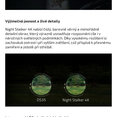
Výjimečná jasnost a živé detaily
Night Stalker 4K nabízí čistý, barevně věrný a mimořádně
detailní obraz, který výrazně usnadňuje rozpoznání cíle i v
náročných světelných podmínkách. Díky vysokému rozlišení si
zachovává ostrost i při vyšším zvětšení, což přispívá k přesnému
zamíření a jistotě při střelbě.