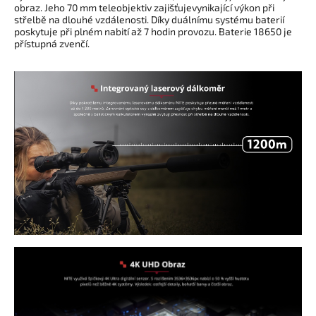
obraz. Jeho 70 mm teleobjektiv zajišťuje
vynikající výkon při
střelbě na dlouhé vzdálenosti.
Díky duálnímu systému baterií
poskytuje při plném nabití až 7 hodin
provozu. Baterie 18650 je
přístupná zvenčí.