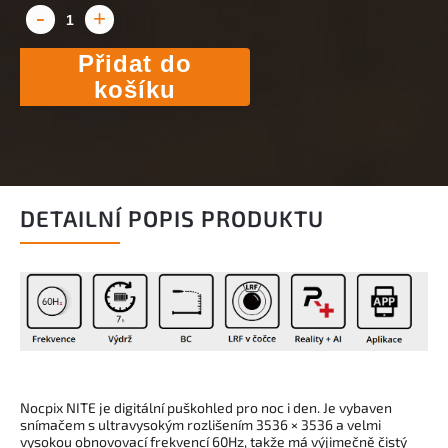
Přidat do
košíku
DETAILNÍ POPIS PRODUKTU
Nocpix
NITE je digitální puškohled pro noc i
den. Je vybaven
snímačem s ultra
vysokým rozlišením 3536 × 3536 a velmi
vysokou obnovovací frekvencí 60
Hz, takže má výjimečně čistý