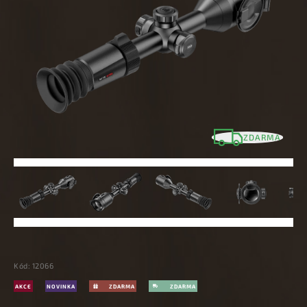
ZDARMA
Kód:
12066
AKCE
NOVINKA