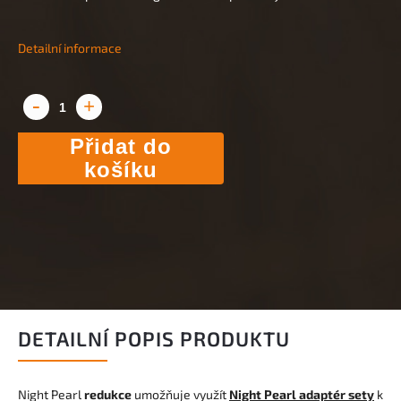
Detailní informace
Přidat do
košíku
DETAILNÍ POPIS PRODUKTU
Night Pearl
redukce
umožňuje využít
Night Pearl adaptér sety
k