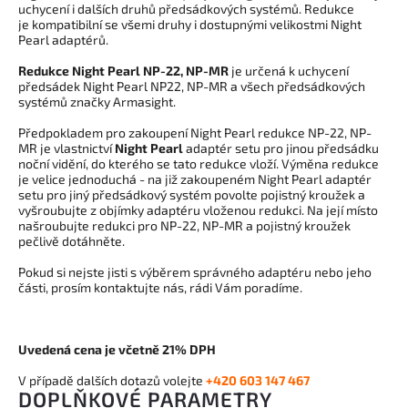
uchycení i dalších druhů předsádkových systémů. Redukce
je kompatibilní se všemi druhy i dostupnými velikostmi Night
Pearl adaptérů.
Redukce Night Pearl NP-22, NP-MR
je určená k uchycení
předsádek
Night Pearl NP22
, NP-MR a všech
předsádkových
systémů
značky Armasight.
Předpokladem pro zakoupení Night Pearl
redukce NP-22, NP-
MR je vlastnictví
Night Pearl
adaptér setu pro jinou předsádku
noční vidění,
do kterého se tato redukce vloží.
Výměna redukce
je velice jednoduchá - na již zakoupeném Night Pearl adaptér
setu pro jiný předsádkový systém povolte pojistný kroužek a
vyšroubujte z objímky adaptéru vloženou redukci. Na její místo
našroubujte redukci pro NP-22, NP-MR a pojistný kroužek
pečlivě dotáhněte.
Pokud si nejste jisti s výběrem správného adaptéru nebo jeho
části, prosím kontaktujte nás, rádi Vám poradíme.
Uvedená cena je včetně 21% DPH
V případě dalších dotazů volejte
+420 603 147 467
DOPLŇKOVÉ PARAMETRY