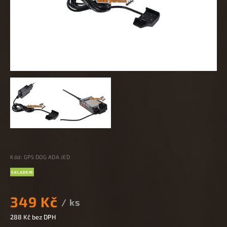
Kód:
GPS DOG ADA JED
SKLADEM
349 Kč
/ ks
288 Kč bez DPH