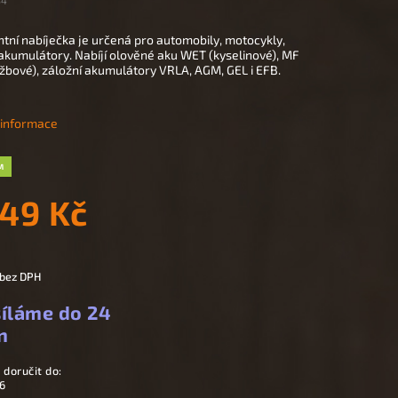
54
ntní nabíječka je určená pro automobily, motocykly,
 akumulátory. Nabíjí olověné aku WET (kyselinové), MF
žbové), záložní akumulátory VRLA, AGM, GEL i EFB.
í informace
M
249 Kč
 bez DPH
íláme do 24
n
doručit do:
6