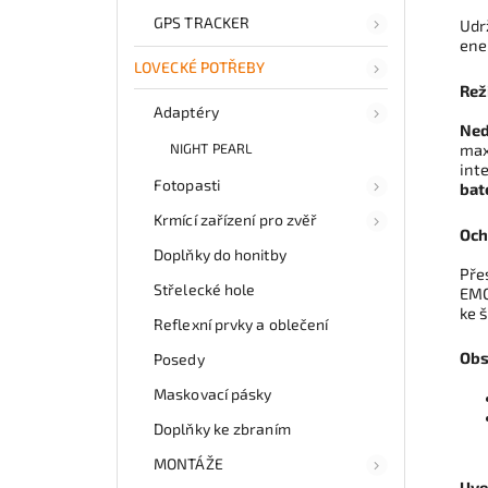
GPS TRACKER
Udr
ene
LOVECKÉ POTŘEBY
Rež
Adaptéry
Ned
max
NIGHT PEARL
int
Fotopasti
bat
Krmící zařízení pro zvěř
Och
Doplňky do honitby
Pře
Střelecké hole
EMO
ke 
Reflexní prvky a oblečení
Obs
Posedy
Maskovací pásky
Doplňky ke zbraním
MONTÁŽE
Uve