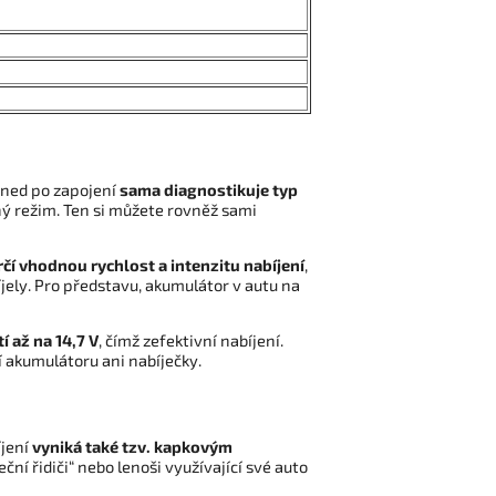
Ihned po zapojení
sama diagnostikuje typ
ný režim. Ten si můžete rovněž sami
rčí vhodnou rychlost a intenzitu nabíjení
,
íjely. Pro představu, akumulátor v autu na
í až na 14,7 V
, čímž zefektivní nabíjení.
í akumulátoru ani nabíječky.
íjení
vyniká také tzv. kapkovým
í řidiči“ nebo lenoši využívající své auto