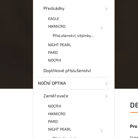
Předsádky
EAGLE
HIKMICRO
Příslušenství, objímky...
NIGHT PEARL
PARD
NOCPIX
Doplňkové příslušenství
NOČNÍ OPTIKA
Zaměřovače
D
NOCPIX
HIKMICRO
PARD
Pro
NIGHT PEARL
V pr