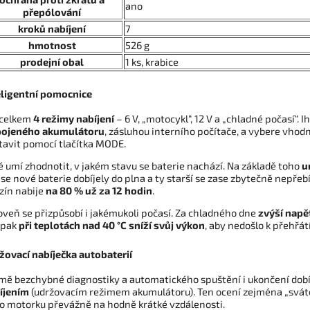
ano
přepólování
kroků nabíjení
7
hmotnost
526 g
prodejní obal
1 ks, krabice
eligentní pomocnice
celkem
4 režimy nabíjení
– 6 V, „motocykl“, 12 V a „chladné počasí“. 
pojeného akumulátoru
, zásluhou interního počítače, a vybere vhod
tavit pomocí tlačítka MODE.
é umí zhodnotit, v jakém stavu se baterie nachází. Na základě toho
u
 se nové baterie dobíjely do plna a ty starší se zase zbytečně nepřeb
zín nabije
na 80 % už za 12 hodin
.
oveň se přizpůsobí i jakémukoli počasí. Za chladného dne
zvýší napět
opak
při teplotách nad 40 °C sníží svůj výkon
, aby nedošlo k přehřát
žovací nabíječka autobaterií
mě bezchybné diagnostiky a automatického spuštění i ukončení dob
íjením
(udržovacím režimem akumulátoru). Ten ocení zejména „svátečn
o motorku převážně na hodně krátké vzdálenosti.