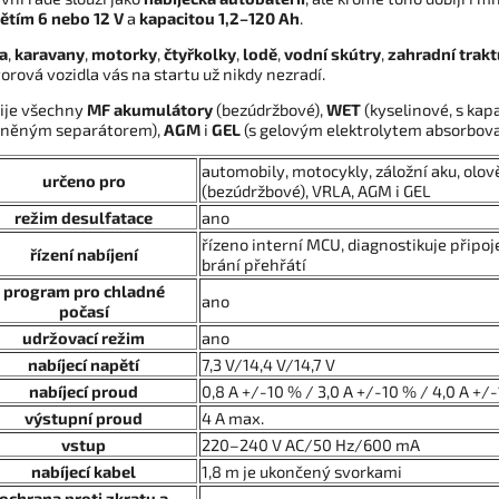
ětím
6 nebo 12 V
a
kapacitou 1,2–120 Ah
.
a
,
karavany
,
motorky
,
čtyřkolky
,
lodě
,
vodní skútry
,
zahradní trak
orová vozidla vás na startu už nikdy nezradí.
ije všechny
MF akumulátory
(bezúdržbové),
WET
(kyselinové, s ka
eněným separátorem),
AGM
i
GEL
(s gelovým elektrolytem absorbov
automobily, motocykly, záložní aku, olo
určeno pro
(bezúdržbové), VRLA, AGM i GEL
režim desulfatace
ano
řízeno interní MCU, diagnostikuje připoje
řízení nabíjení
brání přehřátí
program pro chladné
ano
počasí
udržovací režim
ano
nabíjecí napětí
7,3 V/14,4 V/14,7 V
nabíjecí proud
0,8 A +/-10 % / 3,0 A +/-10 % / 4,0 A +/
výstupní proud
4 A max.
vstup
220–240 V AC/50 Hz/600 mA
nabíjecí kabel
1,8 m je ukončený svorkami
ochrana proti zkratu a