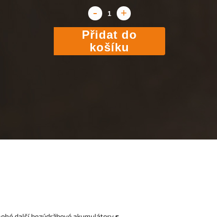
Přidat do
košíku
 mnohé další bezúdržbové akumulátory
s