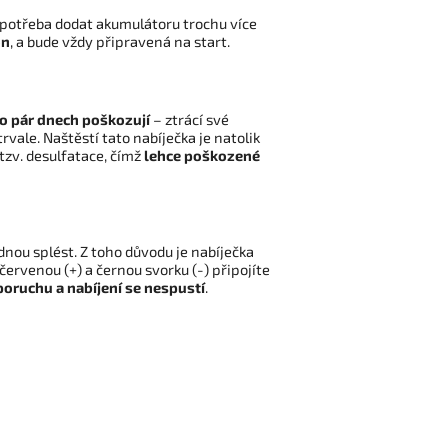
 potřeba dodat akumulátoru trochu více
on
, a bude vždy připravená na start.
o pár dnech poškozují
– ztrácí své
vale. Naštěstí tato nabíječka je natolik
tzv. desulfatace, čímž
lehce poškozené
dnou splést. Z toho důvodu je nabíječka
ervenou (+) a černou svorku (-) připojíte
 poruchu
a nabíjení se nespustí
.