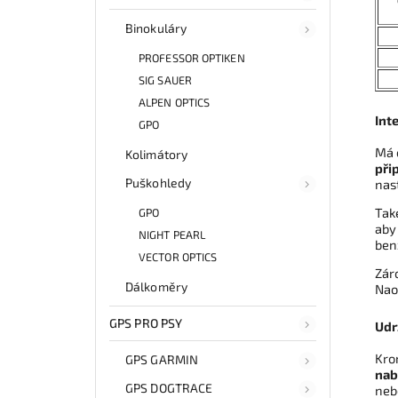
Binokuláry
PROFESSOR OPTIKEN
SIG SAUER
ALPEN OPTICS
Int
GPO
Má 
Kolimátory
při
Puškohledy
nas
Tak
GPO
aby
NIGHT PEARL
ben
VECTOR OPTICS
Zár
Dálkoměry
Na
GPS PRO PSY
Udr
Kro
GPS GARMIN
nab
GPS DOGTRACE
neb