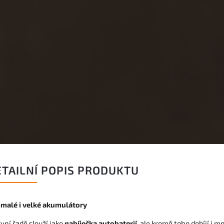
ETAILNÍ POPIS PRODUKTU
 malé i velké akumulátory
vní řadě slouží jako
nabíječka autobaterií
, ale kromě toho dobíjí i