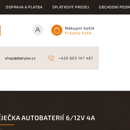
DOPRAVA A PLATBA
SPLÁTKOVÝ PRODEJ
OBCHODNÍ PODM
Nákupní košík
Prázdný košík
ONY
KYNOLOGICKÉ POTŘEBY
NAHÁŇKY A LOV
A
shop@dobrylov.cz
+420 603 147 467
JEČKA AUTOBATERIÍ 6/12V 4A