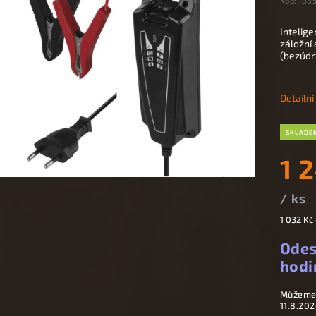
Kód:
108
Intelige
záložní
(bezúdr
Detailn
SKLADE
1 
/ ks
1 032 Kč
Odes
hodi
Můžeme 
11.8.202