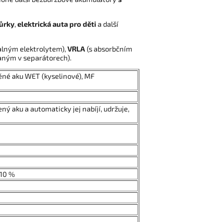
tůrky
,
elektrická auta pro děti
a další
palným elektrolytem),
VRLA
(s absorbčním
aným v separátorech).
věné aku WET (kyselinové), MF
ný aku a automaticky jej nabíjí, udržuje,
-10 %