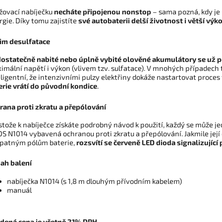
žovací nabíječku
necháte připojenou nonstop
– sama pozná, kdy je
rgie. Díky tomu zajistíte
své autobaterii delší životnost i větší výk
im desulfatace
ostatečně nabité nebo úplně vybité olověné akumulátory se už p
imální napětí i výkon (vlivem tzv. sulfatace). V mnohých případech tr
eligentní, že intenzivními pulzy elektřiny dokáže nastartovat proces 
erie vrátí do původní kondice
.
rana proti zkratu a přepólování
stože k nabíječce získáte podrobný návod k použití, každý se může je
S N1014 vybavená ochranou proti zkratu a přepólování. Jakmile její č
špatným pólům baterie,
rozsvítí se červeně LED dioda signalizující
ah balení
nabíječka N1014 (s 1,8 m dlouhým přívodním kabelem)
manuál
dená cena je včetně 21% DPH