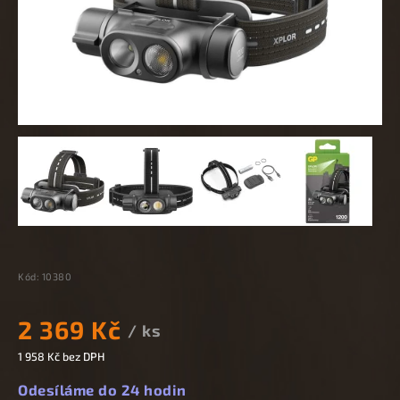
Kód:
10380
2 369 Kč
/ ks
1 958 Kč bez DPH
Odesíláme do 24 hodin