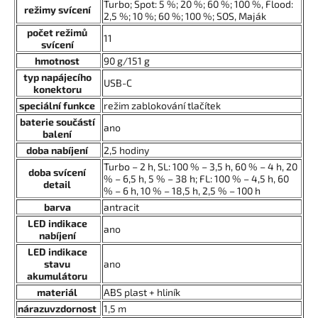
Turbo; Spot: 5 %; 20 %; 60 %; 100 %, Flood:
režimy svícení
2,5 %; 10 %; 60 %; 100 %; SOS, Maják
počet režimů
11
svícení
hmotnost
90 g/151 g
typ napájecího
USB-C
konektoru
speciální funkce
režim zablokování tlačítek
baterie součástí
ano
balení
doba nabíjení
2,5 hodiny
Turbo – 2 h, SL: 100 % – 3,5 h, 60 % – 4 h, 20
doba svícení
% – 6,5 h, 5 % – 38 h; FL: 100 % – 4,5 h, 60
detail
% – 6 h, 10 % – 18,5 h, 2,5 % – 100 h
barva
antracit
LED indikace
ano
nabíjení
LED indikace
stavu
ano
akumulátoru
materiál
ABS plast + hliník
nárazuvzdornost
1,5 m