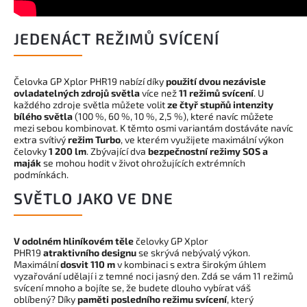
JEDENÁCT REŽIMŮ SVÍCENÍ
Čelovka GP Xplor PHR19 nabízí díky
použití dvou nezávisle
ovladatelných zdrojů světla
více než
11 režimů svícení
. U
každého zdroje světla můžete volit
ze čtyř stupňů intenzity
bílého světla
(100 %, 60 %, 10 %, 2,5 %), které navíc můžete
mezi sebou kombinovat. K těmto osmi variantám dostáváte navíc
extra svítivý
režim Turbo
, ve kterém využijete maximální výkon
čelovky
1 200 lm
. Zbývající dva
bezpečnostní režimy SOS a
maják
se mohou hodit v život ohrožujících extrémních
podmínkách.
SVĚTLO JAKO VE DNE
V odolném hliníkovém těle
čelovky GP Xplor
PHR19
atraktivního designu
se skrývá nebývalý výkon.
Maximální
dosvit 110 m
v kombinaci s extra širokým úhlem
vyzařování udělají i z temné noci jasný den. Zdá se vám 11 režimů
svícení mnoho a bojíte se, že budete dlouho vybírat váš
oblíbený? Díky
paměti posledního režimu svícení
, který