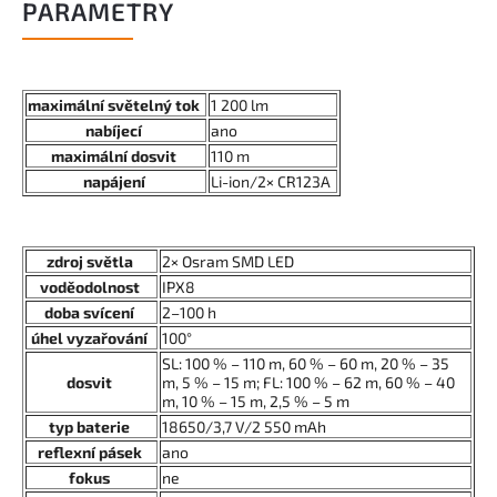
PARAMETRY
maximální světelný tok
1 200 lm
nabíjecí
ano
maximální dosvit
110 m
napájení
Li-ion/2× CR123A
zdroj světla
2× Osram SMD LED
voděodolnost
IPX8
doba svícení
2–100 h
úhel vyzařování
100°
SL: 100 % – 110 m, 60 % – 60 m, 20 % – 35
dosvit
m, 5 % – 15 m; FL: 100 % – 62 m, 60 % – 40
m, 10 % – 15 m, 2,5 % – 5 m
typ baterie
18650/3,7 V/2 550 mAh
reflexní pásek
ano
fokus
ne