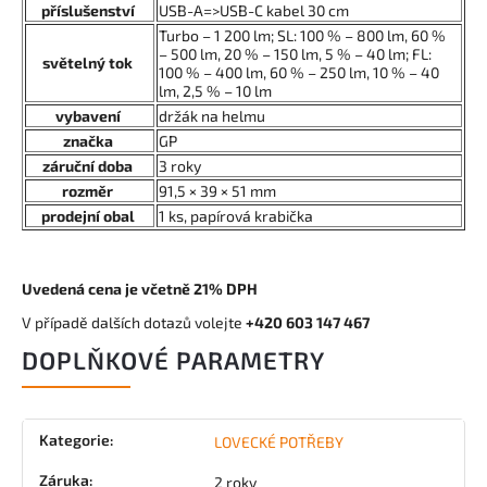
příslušenství
USB-A=>USB-C kabel 30 cm
Turbo – 1 200 lm; SL: 100 % – 800 lm, 60 %
– 500 lm, 20 % – 150 lm, 5 % – 40 lm; FL:
světelný tok
100 % – 400 lm, 60 % – 250 lm, 10 % – 40
lm, 2,5 % – 10 lm
vybavení
držák na helmu
značka
GP
záruční doba
3 roky
rozměr
91,5 × 39 × 51 mm
prodejní obal
1 ks, papírová krabička
Uvedená cena je včetně 21% DPH
V případě dalších dotazů volejte
+420 603 147 467
DOPLŇKOVÉ PARAMETRY
Kategorie
:
LOVECKÉ POTŘEBY
Záruka
:
2 roky