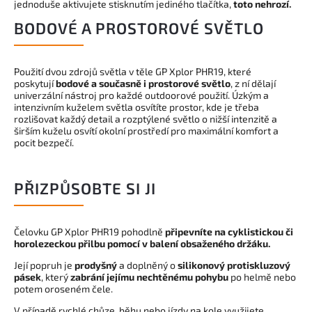
jednoduše aktivujete stisknutím jediného tlačítka,
toto nehrozí.
BODOVÉ A PROSTOROVÉ SVĚTLO
Použití dvou zdrojů světla v těle GP Xplor PHR19, které
poskytují
bodové a současně i prostorové světlo
, z ní dělají
univerzální nástroj pro každé outdoorové použití. Úzkým a
intenzivním kuželem světla osvítíte prostor, kde je třeba
rozlišovat každý detail a rozptýlené světlo o nižší intenzitě a
širším kuželu osvítí okolní prostředí pro maximální komfort a
pocit bezpečí.
PŘIZPŮSOBTE SI JI
Čelovku GP Xplor PHR19 pohodlně
připevníte na cyklistickou či
horolezeckou přilbu pomocí v balení obsaženého držáku.
Její popruh je
prodyšný
a doplněný o
silikonový protiskluzový
pásek
, který
zabrání jejímu nechtěnému pohybu
po helmě nebo
potem oroseném čele.
V případě rychlé chůze, běhu nebo jízdy na kole využijete