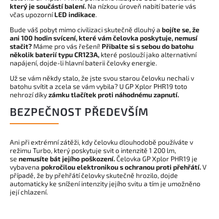
který je součástí balení.
Na nízkou úroveň nabití baterie vás
včas upozorní
LED indikace
.
Bude váš pobyt mimo civilizaci skutečně dlouhý a
bojíte se, že
ani 100 hodin svícení, které vám čelovka poskytuje, nemusí
stačit?
Máme pro vás řešení!
Přibalte si s sebou do batohu
několik baterií typu CR123A,
které poslouží jako alternativní
napájení, dojde-li hlavní baterii čelovky energie.
Už se vám někdy stalo, že jste svou starou čelovku nechali v
batohu svítit a zcela se vám vybila? U GP Xplor PHR19 toto
nehrozí díky
zámku tlačítek proti náhodnému zapnutí.
BEZPEČNOST PŘEDEVŠÍM
Ani při extrémní zátěži, kdy čelovku dlouhodobě používáte v
režimu Turbo, který poskytuje svit o intenzitě 1 200 lm,
se
nemusíte bát jejího poškození.
Čelovka GP Xplor PHR19 je
vybavena
pokročilou elektronikou s ochranou proti přehřátí.
V
případě, že by přehřátí čelovky skutečně hrozilo, dojde
automaticky ke snížení intenzity jejího svitu a tím je umožněno
její chlazení.