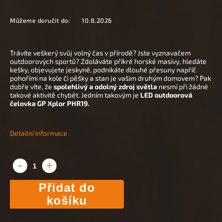
Můžeme doručit do:
10.8.2026
Trávíte veškerý svůj volný čas v přírodě? Jste vyznavačem
outdoorových sportů? Zdoláváte příkré horské masivy, hledáte
kešky, objevujete jeskyně, podnikáte dlouhé přesuny napříč
pohořími na kole či pěšky a stan je vašim druhým domovem? Pak
dobře víte, že
spolehlivý a odolný zdroj světla
nesmí při žádné
takové aktivitě chybět. Jedním takovým je
LED outdoorová
čelovka GP Xplor PHR19.
Detailní informace
Přidat do
košíku