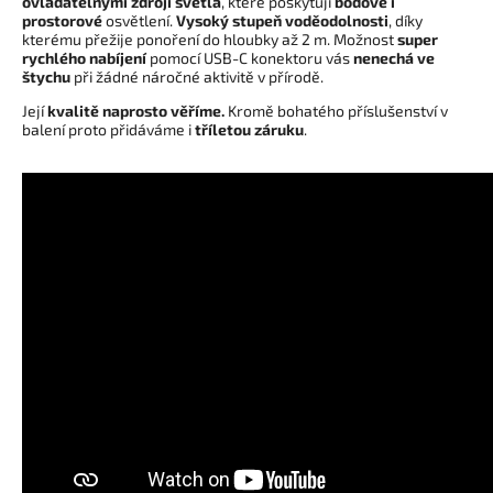
ovladatelnými zdroji světla
, které poskytují
bodové i
prostorové
osvětlení.
Vysoký stupeň voděodolnosti
, díky
kterému přežije ponoření do hloubky až 2 m. Možnost
super
rychlého nabíjení
pomocí USB-C konektoru vás
nenechá ve
štychu
při žádné náročné aktivitě v přírodě.
Její
kvalitě naprosto věříme.
Kromě bohatého příslušenství v
balení proto přidáváme i
tříletou záruku
.