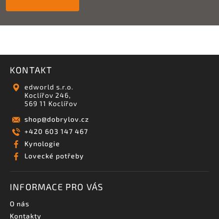
KONTAKT
edworld s.r.o.
Koclířov 246,
569 11 Koclířov
shop
@
dobrylov.cz
+420 603 147 467
Kynologie
Lovecké potřeby
INFORMACE PRO VÁS
O nás
Kontakty