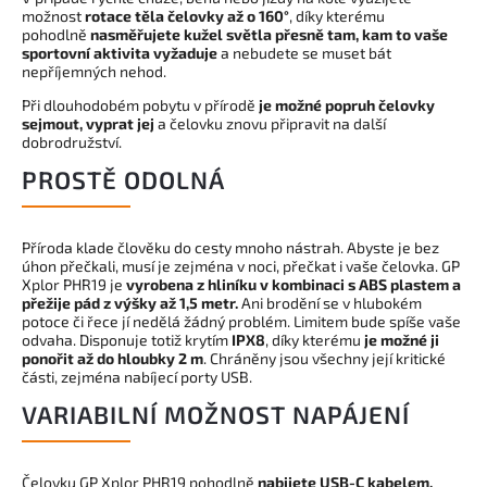
možnost
rotace těla čelovky až o 160°
, díky kterému
pohodlně
nasměřujete kužel světla přesně tam, kam to vaše
sportovní aktivita vyžaduje
a nebudete se muset bát
nepříjemných nehod.
Při dlouhodobém pobytu v přírodě
je možné popruh čelovky
sejmout, vyprat jej
a čelovku znovu připravit na další
dobrodružství.
PROSTĚ ODOLNÁ
Příroda klade člověku do cesty mnoho nástrah. Abyste je bez
úhon přečkali, musí je zejména v noci, přečkat i vaše čelovka. GP
Xplor PHR19 je
vyrobena z hliníku v kombinaci s ABS plastem a
přežije pád z výšky až 1,5 metr.
Ani brodění se v hlubokém
potoce či řece jí nedělá žádný problém. Limitem bude spíše vaše
odvaha. Disponuje totiž krytím
IPX8
, díky kterému
je možné ji
ponořit až do hloubky 2 m
. Chráněny jsou všechny její kritické
části, zejména nabíjecí porty USB.
VARIABILNÍ MOŽNOST NAPÁJENÍ
Čelovku GP Xplor PHR19 pohodlně
nabijete USB-C kabelem,