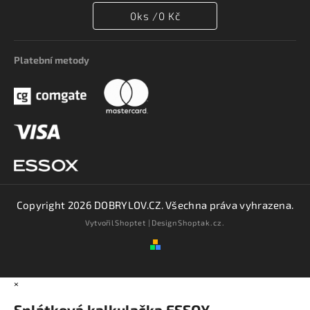
0
ks /
0 Kč
Platební metody
Copyright 2026
DOBRYLOV.CZ
. Všechna práva vyhrazena.
Vytvořil
Shoptet
| Design
Shoptak.cz.
×
Splátková kalkulačka ESSOX