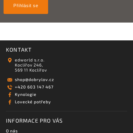
Přihlásit se
KONTAKT
edworld s.r.o.
Koclířov 246,
569 11 Koclířov
shop
@
dobrylov.cz
+420 603 147 467
Kynologie
Lovecké potřeby
INFORMACE PRO VÁS
O nás