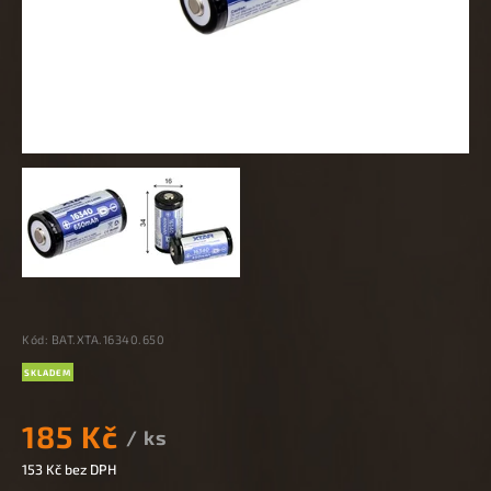
Kód:
BAT.XTA.16340.650
SKLADEM
185 Kč
/ ks
153 Kč bez DPH