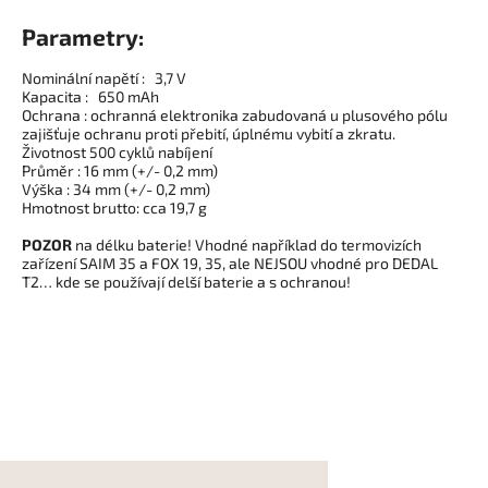
Parametry:
Nominální napětí : 3,7 V
Kapacita : 650 mAh
Ochrana : ochranná elektronika zabudovaná u plusového pólu
zajišťuje ochranu proti přebití, úplnému vybití a zkratu.
Životnost 500 cyklů nabíjení
Průměr : 16 mm (+/- 0,2 mm)
Výška : 34 mm (+/- 0,2 mm)
Hmotnost brutto: cca 19,7 g
POZOR
na délku baterie! Vhodné například do termovizích
zařízení SAIM 35 a FOX 19, 35, ale NEJSOU vhodné pro DEDAL
T2… kde se používají delší baterie a s ochranou!