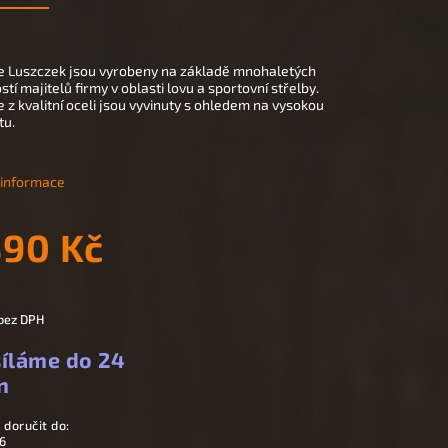
 Luszczek jsou vyrobeny na základě mnohaletých
tí majitelů firmy v oblasti lovu a sportovní střelby.
z kvalitní oceli jsou vyvinuty s ohledem na vysokou
tu.
í informace
390 Kč
 bez DPH
íláme do 24
n
doručit do:
6