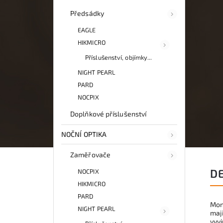
Předsádky
EAGLE
HIKMICRO
Příslušenství, objímky...
NIGHT PEARL
PARD
NOCPIX
Doplňkové příslušenství
NOČNÍ OPTIKA
Zaměřovače
D
NOCPIX
HIKMICRO
PARD
Mon
NIGHT PEARL
maji
vyvi