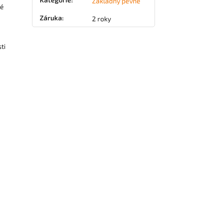
Základny pevné
né
Záruka
:
2 roky
ti