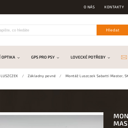
O NÁS
KONTAKTY
Hledat
 OPTIKA
GPS PRO PSY
LOVECKÉ POTŘEBY
DR
 LUSZCZEK
/
Základny pevné
/
Montáž Luszczek Sabatti Master, S
MON
MAS