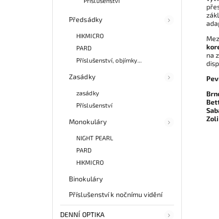
Příslušenství
pře
zákl
Předsádky
adap
HIKMICRO
Mez
kor
PARD
na 
Příslušenství, objímky...
disp
Zasádky
Pev
zasádky
Brn
Bet
Příslušenství
Sab
Zol
Monokuláry
NIGHT PEARL
PARD
HIKMICRO
Binokuláry
Příslušenství k nočnímu vidění
DENNÍ OPTIKA