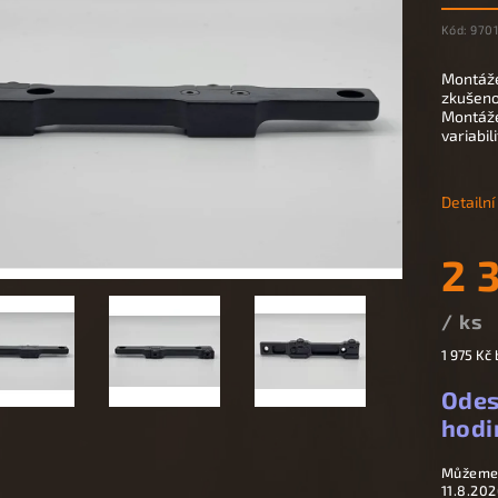
Kód:
9701
Montáže
zkušenos
Montáže 
variabili
Detailn
2 
/ ks
1 975 Kč
Odes
hodi
Můžeme 
11.8.202