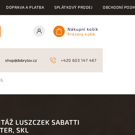
DOPRAVA A PLATBA
SPLÁTKOVÝ PRODEJ
OBCHODNÍ PODM
Nákupní košík
Prázdný košík
ONY
KYNOLOGICKÉ POTŘEBY
NAHÁŇKY A LOV
A
shop@dobrylov.cz
+420 603 147 467
KL
TÁŽ LUSZCZEK SABATTI
TER, SKL