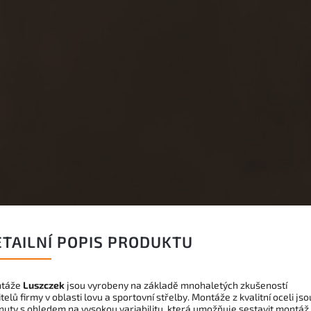
ETAILNÍ POPIS PRODUKTU
táže
Luszczek
jsou vyrobeny na základě mnohaletých zkušeností
telů firmy v oblasti lovu a sportovní střelby. Montáže z kvalitní oceli jso
nuty s ohledem na vysokou variabilitu, která umožňuje sestavit montáž