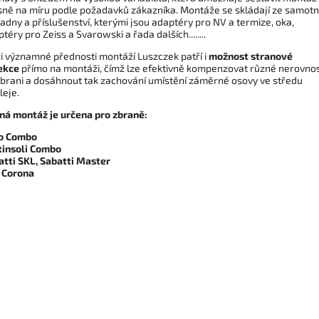
sně na míru podle požadavků zákazníka. Montáže se skládají ze samot
adny a příslušenství, kterými jsou adaptéry pro NV a termize, oka,
téry pro Zeiss a Svarowski a řada dalších........
i významné přednosti montáží Luszczek patří i
možnost stranové
ekce
přímo na montáži, čímž lze efektivně kompenzovat různé nerovnos
zbrani a dosáhnout tak zachování umístění záměrné osovy ve středu
leje.
ná montáž je určena pro zbraně:
o Combo
tinsoli Combo
atti SKL, Sabatti Master
i Corona