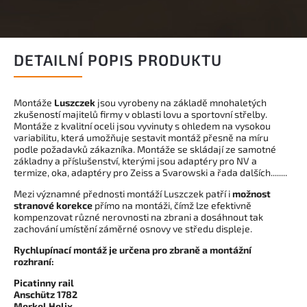
DETAILNÍ POPIS PRODUKTU
Montáže
Luszczek
jsou vyrobeny na základě mnohaletých
zkušeností majitelů firmy v oblasti lovu a sportovní střelby.
Montáže z kvalitní oceli jsou vyvinuty s ohledem na vysokou
variabilitu, která umožňuje sestavit montáž přesně na míru
podle požadavků zákazníka. Montáže se skládají ze samotné
základny a příslušenství, kterými jsou adaptéry pro NV a
termize, oka, adaptéry pro Zeiss a Svarowski a řada dalších........
Mezi významné přednosti montáží Luszczek patří i
možnost
stranové korekce
přímo na montáži, čímž lze efektivně
kompenzovat různé nerovnosti na zbrani a dosáhnout tak
zachování umístění záměrné osnovy ve středu displeje.
Rychlupínací montáž je určena pro zbraně a montážní
rozhraní:
Picatinny rail
Anschütz 1782
Merkel Helix