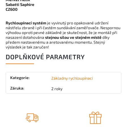
Sabatti Saphire
CZ600
Rychloupínací systém
je vyvinutý pro opakované udržení
nástřelu zbraně i při častém sundávání zaměřovače. Nespornou
výhodou oproti pevné základně je skutečnost, že je montáž při
nasazení dotahována
stejnou silou ve stejném místě
díky
předem nastavenému a aretovanému momentu. Stejný
výsledek je tak zaručen!
DOPLŇKOVÉ PARAMETRY
Kategorie
:
Základny rychloupínací
Záruka
:
2 roky