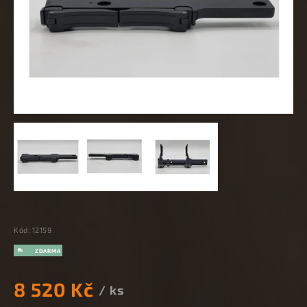
Kód:
12159
8 520 Kč
/ ks