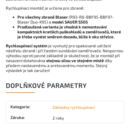
Rychlupínací montáž je určena pro zbraně:
Pro všechny zbraně Blaser
(R93-R8-BBF95-BBF97-
Blaser Duo-K95) a
model SAUER S505
Prodloužená varianta je vhodná k namontování
kompaktních kratších puškohledů a zaměřovačů, které
je třeba vynést směrem dozadu, blíže k oku střelce.
Rychloupínací systém
je vyvinutý pro opakované udržení
nástřelu zbraně i při častém sundávání zaměřovače. Nespornou
výhodou oproti pevné základně je skutečnost, že je montáž při
nasazení dotahována
stejnou silou ve stejném místě
díky
předem nastavenému a aretovanému momentu. Stejný
výsledek je tak zaručen!
DOPLŇKOVÉ PARAMETRY
Kategorie
:
Základny rychloupínací
Záruka
:
2 roky