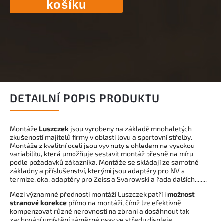
košíku
DETAILNÍ POPIS PRODUKTU
Montáže
Luszczek
jsou vyrobeny na základě mnohaletých
zkušeností majitelů firmy v oblasti lovu a sportovní střelby.
Montáže z kvalitní oceli jsou vyvinuty s ohledem na vysokou
variabilitu, která umožňuje sestavit montáž přesně na míru
podle požadavků zákazníka. Montáže se skládají ze samotné
základny a příslušenství, kterými jsou adaptéry pro NV a
termize, oka, adaptéry pro Zeiss a Svarowski a řada dalších........
Mezi významné přednosti montáží Luszczek patří i
možnost
stranové korekce
přímo na montáži, čímž lze efektivně
kompenzovat různé nerovnosti na zbrani a dosáhnout tak
zachování umístění záměrné osvy ve středu displeje.