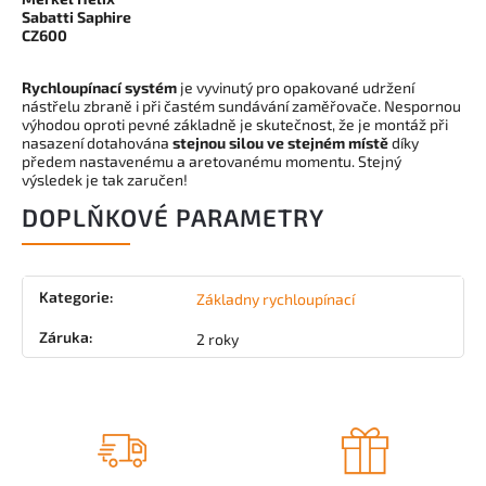
Sabatti Saphire
CZ600
Rychloupínací systém
je vyvinutý pro opakované udržení
nástřelu zbraně i při častém sundávání zaměřovače. Nespornou
výhodou oproti pevné základně je skutečnost, že je montáž při
nasazení dotahována
stejnou silou ve stejném místě
díky
předem nastavenému a aretovanému momentu. Stejný
výsledek je tak zaručen!
DOPLŇKOVÉ PARAMETRY
Kategorie
:
Základny rychloupínací
Záruka
:
2 roky