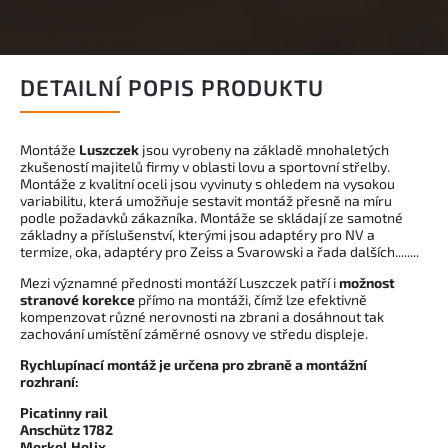
DETAILNÍ POPIS PRODUKTU
Montáže
Luszczek
jsou vyrobeny na základě mnohaletých
zkušeností majitelů firmy v oblasti lovu a sportovní střelby.
Montáže z kvalitní oceli jsou vyvinuty s ohledem na vysokou
variabilitu, která umožňuje sestavit montáž přesně na míru
podle požadavků zákazníka. Montáže se skládají ze samotné
základny a příslušenství, kterými jsou adaptéry pro NV a
termize, oka, adaptéry pro Zeiss a Svarowski a řada dalších........
Mezi významné přednosti montáží Luszczek patří i
možnost
stranové korekce
přímo na montáži, čímž lze efektivně
kompenzovat různé nerovnosti na zbrani a dosáhnout tak
zachování umístění záměrné osnovy ve středu displeje.
Rychlupínací montáž je určena pro zbraně a montážní
rozhraní:
Picatinny rail
Anschütz 1782
Merkel Helix