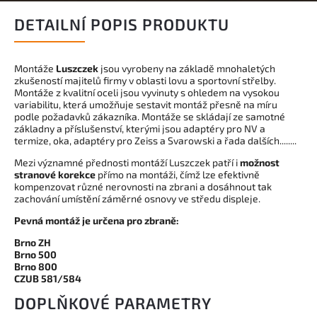
DETAILNÍ POPIS PRODUKTU
Montáže
Luszczek
jsou vyrobeny na základě mnohaletých
zkušeností majitelů firmy v oblasti lovu a sportovní střelby.
Montáže z kvalitní oceli jsou vyvinuty s ohledem na vysokou
variabilitu, která umožňuje sestavit montáž přesně na míru
podle požadavků zákazníka. Montáže se skládají ze samotné
základny a příslušenství, kterými jsou adaptéry pro NV a
termize, oka, adaptéry pro Zeiss a Svarowski a řada dalších........
Mezi významné přednosti montáží Luszczek patří i
možnost
stranové korekce
přímo na montáži, čímž lze efektivně
kompenzovat různé nerovnosti na zbrani a dosáhnout tak
zachování umístění záměrné osnovy ve středu displeje.
Pevná montáž je určena pro zbraně:
Brno ZH
Brno 500
Brno 800
CZUB 581/584
DOPLŇKOVÉ PARAMETRY