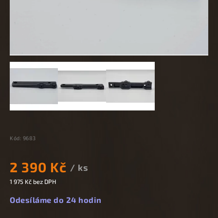
Kód:
9683
2 390 Kč
/ ks
1 975 Kč bez DPH
Odesíláme do 24 hodin