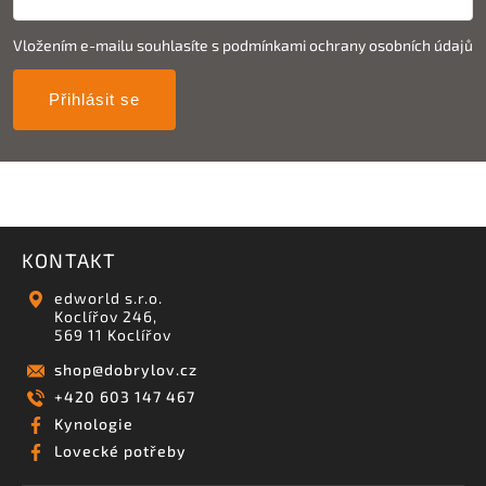
Vložením e-mailu souhlasíte s
podmínkami ochrany osobních údajů
Přihlásit se
KONTAKT
edworld s.r.o.
Koclířov 246,
569 11 Koclířov
shop
@
dobrylov.cz
+420 603 147 467
Kynologie
Lovecké potřeby