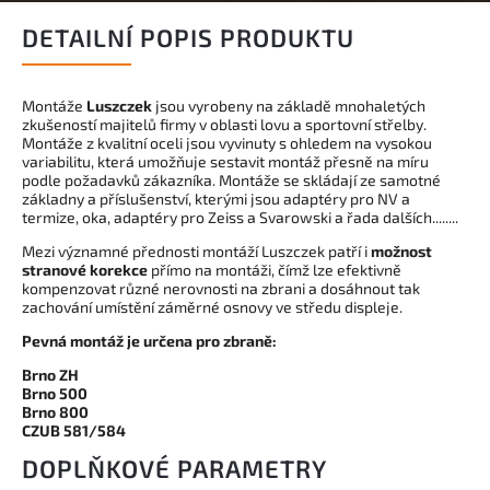
DETAILNÍ POPIS PRODUKTU
Montáže
Luszczek
jsou vyrobeny na základě mnohaletých
zkušeností majitelů firmy v oblasti lovu a sportovní střelby.
Montáže z kvalitní oceli jsou vyvinuty s ohledem na vysokou
variabilitu, která umožňuje sestavit montáž přesně na míru
podle požadavků zákazníka. Montáže se skládají ze samotné
základny a příslušenství, kterými jsou adaptéry pro NV a
termize, oka, adaptéry pro Zeiss a Svarowski a řada dalších........
Mezi významné přednosti montáží Luszczek patří i
možnost
stranové korekce
přímo na montáži, čímž lze efektivně
kompenzovat různé nerovnosti na zbrani a dosáhnout tak
zachování umístění záměrné osnovy ve středu displeje.
Pevná montáž je určena pro zbraně:
Brno ZH
Brno 500
Brno 800
CZUB 581/584
DOPLŇKOVÉ PARAMETRY