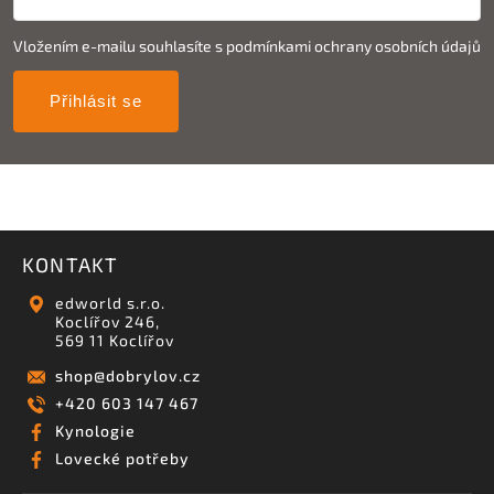
Vložením e-mailu souhlasíte s
podmínkami ochrany osobních údajů
Přihlásit se
KONTAKT
edworld s.r.o.
Koclířov 246,
569 11 Koclířov
shop
@
dobrylov.cz
+420 603 147 467
Kynologie
Lovecké potřeby