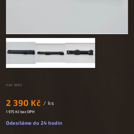
Kód:
9682
2 390 Kč
/ ks
1 975 Kč bez DPH
Odesíláme do 24 hodin