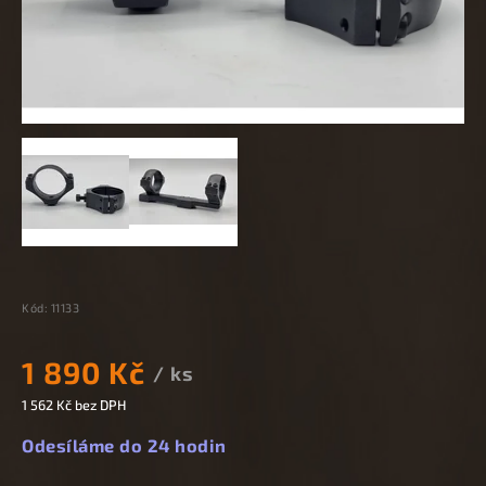
Kód:
11133
1 890 Kč
/ ks
1 562 Kč bez DPH
Odesíláme do 24 hodin