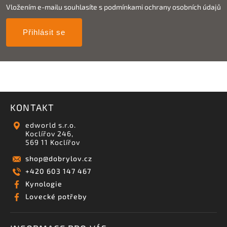
Vložením e-mailu souhlasíte s
podmínkami ochrany osobních údajů
Přihlásit se
KONTAKT
edworld s.r.o.
Koclířov 246,
569 11 Koclířov
shop
@
dobrylov.cz
+420 603 147 467
Kynologie
Lovecké potřeby