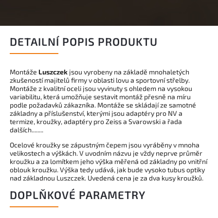
DETAILNÍ POPIS PRODUKTU
Montáže
Luszczek
jsou vyrobeny na základě mnohaletých
zkušeností majitelů firmy v oblasti lovu a sportovní střelby.
Montáže z kvalitní oceli jsou vyvinuty s ohledem na vysokou
variabilitu, která umožňuje sestavit montáž přesně na míru
podle požadavků zákazníka. Montáže se skládají ze samotné
základny a příslušenství, kterými jsou adaptéry pro NV a
termize, kroužky, adaptéry pro Zeiss a Svarowski a řada
dalších........
Ocelové kroužky se zápustným čepem jsou vyráběny v mnoha
velikostech a výškách. V uvodním názvu je vždy neprve průměr
kroužku a za lomítkem jeho výška měřená od základny po vnitřní
oblouk kroužku. Výška tedy udává, jak bude vysoko tubus optiky
nad základnou Luszczek. Uvedená cena je za dva kusy kroužků.
DOPLŇKOVÉ PARAMETRY