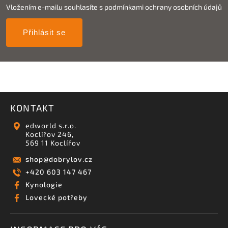
Vložením e-mailu souhlasíte s
podmínkami ochrany osobních údajů
Přihlásit se
KONTAKT
edworld s.r.o.
Koclířov 246,
569 11 Koclířov
shop
@
dobrylov.cz
+420 603 147 467
Kynologie
Lovecké potřeby