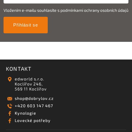
Vložením e-mailu souhlasíte s
podmínkami ochrany osobních údajů
Přihlásit se
KONTAKT
edworld s.r.o.
Koclířov 246,
569 11 Koclířov
shop
@
dobrylov.cz
+420 603 147 467
Kynologie
Lovecké potřeby