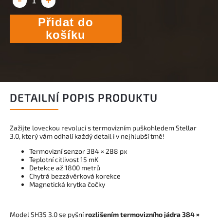
Přidat do
košíku
DETAILNÍ POPIS PRODUKTU
Zažijte loveckou revoluci s termovizním puškohledem Stellar
3.0, který vám odhalí každý detail i v nejhlubší tmě!
Termovizní senzor 384 × 288 px
Teplotní citlivost 15 mK
Detekce až 1800 metrů
Chytrá bezzávěrková korekce
Magnetická krytka čočky
Model SH35 3.0 se pyšní
rozlišením termovizního jádra 384 ×