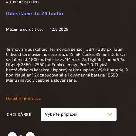
40 393 Kč
bez DPH
Odesíláme do 24 hodin
Můžeme doručit do:
12.8.2026
Termovizní puškohled. Termovizní senzor: 384 × 288 px, 12
μm.
Citlivost termovizního senzoru: ≤ 15 mK. Čočka: 35 mm. Detekční
vzdálenost: 1800 m. Optické zvětšení: 4,2x. Digitální zoom: 5,7x.
Displej: 2560 × 2560 px. Funkce Image Pro 2.0. Chytrá
bezzávěrková korekce. Úsporný režim (uspání). Výdrž baterie: 9
hod. Napájení: 2x zabudovaná a 1x výměnná baterie 18650.
Menu i návod v češtině a slovenštině.
Detailní informace
CHCI DÁREK