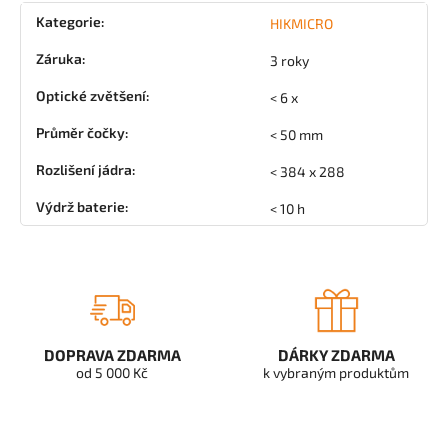
Kategorie
:
HIKMICRO
Záruka
:
3 roky
Optické zvětšení
:
< 6 x
Průměr čočky
:
< 50 mm
Rozlišení jádra
:
< 384 x 288
Výdrž baterie
:
< 10 h
DOPRAVA ZDARMA
DÁRKY ZDARMA
od 5 000 Kč
k vybraným produktům