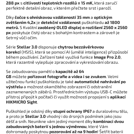
288 px
s
citlivostí teplotních rozdílů ≤ 15 mK,
která zaručí
perfektně detailní obraz, v kterém přečtete srst i paroží.
Díky
čočce s ohniskovou vzdáleností 35 mm
a
optickým
zvětšením 4,2x
je
detekční vzdálenost
puškohledu
až 1800
metrů.
S Kvalitní
zaoblený
OLED displej o rozlišení 2560 x 2560
px
poskytuje čistý obraz s bohatým kontrastem a zároveň je
šetrný vůči očím.
Série
Stellar 3.0
disponuje
chytrou bezzávěrkovou
korekcí
(HSIS), která se pomocí AI (umělé inteligence) přizpůsobí
během používání. Zařízení také využívá funkce
Image Pro 2.0
,
která razantně vylepšuje zpracování a vykreslování obrazu.
Se zabudovanou pamětí o
kapacitě až 64
GB
můžete
pořizovat
fotografie a
videa i se zvukem
.
Velmi
užitečnou funkcí puškohledu je také
automatické nahrávání po
výstřelu
a možnost okamžitého zobrazení či odstranění
zaznamenaných záběrů. Prostřednictvím výstupu USB-C můžete
přístroj připojit k počítači či využít možnosti propojení s
aplikací
HIKMICRO Sight
.
Puškohled je odolný díky
stupni ochrany IP67
a duralovému tělu,
a proto je
Stellar 3.0
vhodný i do drsných podmínek jako jsou
déšť a sníh.
Neunikne vám jediný moment díky
kombinaci dvou
zabudovaných baterií s jednou výměnnou
, které Vám
dohromady poskytnou
pozorování až na 9 hodin
! Šetřit baterii