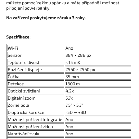
můžete pomocí režimu spánku a máte případně i možnost
připojení powerbanky.
Na zařízení poskytujeme záruku 3 roky.
Specifikace:
Wi-Fi
Ano
Senzor
384 × 288 px
Teplotní citlivost
< 15 mK
Rozlišení displeje
2560 × 2560 px
Čočka
35 mm
Detekce
1800 m
Optické zvětšení
4,2x
Digitální zoom
5,7x
Zorné pole
7,5° × 5,7°
Dioptrická korekce
-5D ∼ +3D
Možnost pořízení fotografie
Ano
Možnost pořízení videa
Ano
Nahrávání zvuku
Ano