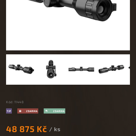
Kód:
11448
TIP
48 875 Kč
/ ks