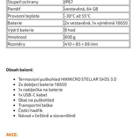
Stupeň ochrany
IP67
Paměť
vestavěná, 64 GB
Provozní teplota
-30°C až 55°C
Baterie
2x vestavěná, 1x výměnná 18650
Výdrž baterie
9 hod
Hmotnost
800 g
Rozměry
410 × 85 × 69 mm
Obsah balení:
Termovizní puškohled HIKMICRO STELLAR SH35 3.0
2x dobíjecí baterie 18650
1x nabíječka na baterie
1x USB-C kabel
Obal na puškohled
Transportní taška
Čistící hadřík
Návod v češtině a slovenštině
AKCE: