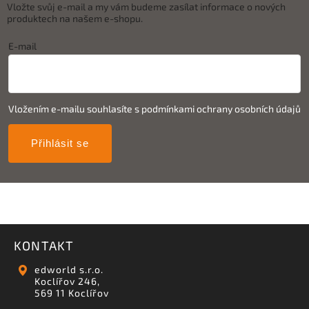
Vložte svůj e-mail a my vám budeme zasílat informace o nových
produktech na našem e-shopu.
E-mail
Vložením e-mailu souhlasíte s
podmínkami ochrany osobních údajů
Přihlásit se
KONTAKT
edworld s.r.o.
Koclířov 246,
569 11 Koclířov