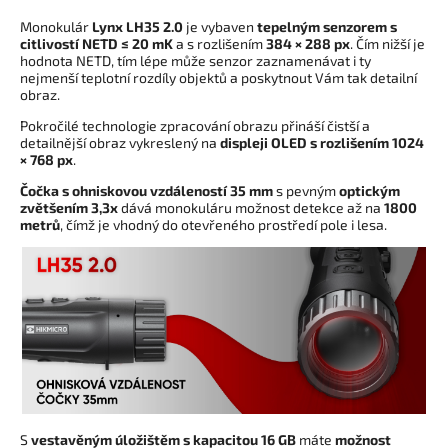
Monokulár
Lynx LH35 2.0
je vybaven
tepelným senzorem s
citlivostí NETD
≤ 20 mK
a s rozlišením
384 × 288 px
. Čím nižší je
hodnota NETD, tím lépe může senzor zaznamenávat i ty
nejmenší teplotní rozdíly objektů a poskytnout Vám tak detailní
obraz.
Pokročilé technologie zpracování obrazu přináší čistší a
detailnější obraz vykreslený na
displeji OLED s rozlišením 1024
× 768 px
.
Čočka s ohniskovou vzdáleností 35 mm
s pevným
optickým
zvětšením 3,3x
dává monokuláru možnost detekce až na
1800
metrů
, čímž je vhodný do otevřeného prostředí pole i lesa.
S
vestavěným
úložištěm s kapacitou 16 GB
máte
možnost