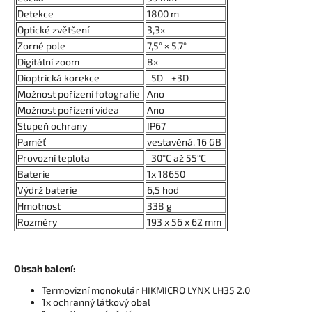
Detekce
1800 m
Optické zvětšení
3,3x
Zorné pole
7,5° × 5,7°
Digitální zoom
8x
Dioptrická korekce
-5D - +3D
Možnost pořízení fotografie
Ano
Možnost pořízení videa
Ano
Stupeň ochrany
IP67
Paměť
vestavěná, 16 GB
Provozní teplota
-30°C až 55°C
Baterie
1x 18650
Výdrž baterie
6,5 hod
Hmotnost
338 g
Rozměry
193 x 56 x 62 mm
Obsah balení:
Termovizní monokulár HIKMICRO LYNX LH35 2.0
1x ochranný látkový obal