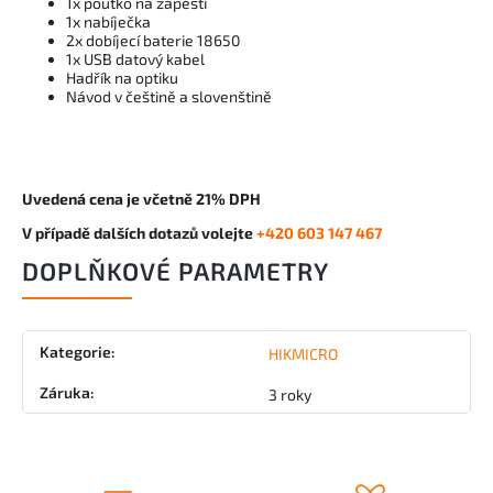
1x poutko na zápěstí
1x nabíječka
2x dobíjecí baterie 18650
1x USB datový kabel
Hadřík na optiku
Návod v češtině a slovenštině
Uvedená cena je včetně 21% DPH
V případě dalších dotazů volejte
+420 603 147 467
DOPLŇKOVÉ PARAMETRY
Kategorie
:
HIKMICRO
Záruka
:
3 roky