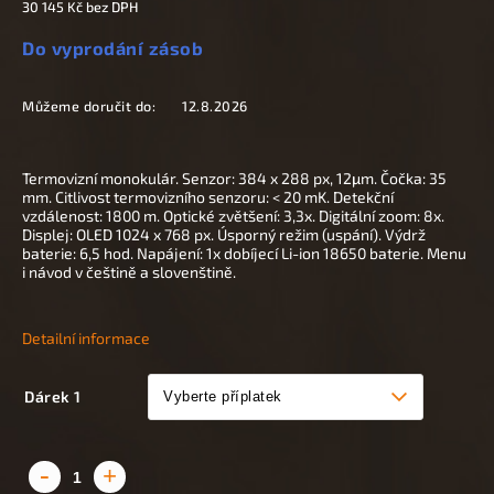
30 145 Kč
bez DPH
Do vyprodání zásob
Můžeme doručit do:
12.8.2026
Termovizní monokulár. Senzor: 384 x 288 px, 12
μm. Čočka: 35
mm. Citlivost termovizního senzoru: < 20 mK. Detekční
vzdálenost: 1800 m. Optické zvětšení: 3,3x. Digitální zoom: 8x.
Displej: OLED 1024 x 768 px. Úsporný režim (uspání). Výdrž
baterie: 6,5 hod. Napájení: 1x dobíjecí Li-ion 18650 baterie. Menu
i návod v češtině a slovenštině.
Detailní informace
Dárek 1