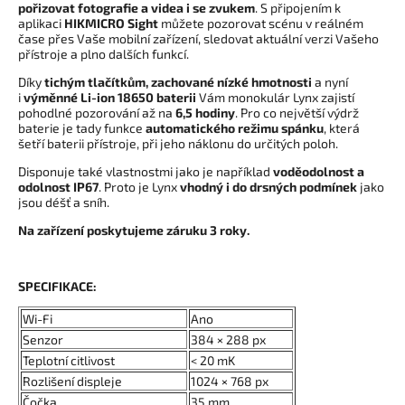
pořizovat fotografie a videa i se zvukem
. S připojením k
aplikaci
HIKMICRO Sight
můžete pozorovat scénu v reálném
čase přes Vaše mobilní zařízení, sledovat aktuální verzi Vašeho
přístroje a plno dalších funkcí.
Díky
tichým tlačítkům, zachované nízké hmotnosti
a nyní
i
výměnné Li-ion 18650 baterii
Vám monokulár Lynx zajistí
pohodlné pozorování až na
6,5 hodiny
. Pro co největší výdrž
baterie je tady funkce
automatického režimu spánku
, která
šetří baterii přístroje, při jeho náklonu do určitých poloh.
Disponuje také vlastnostmi jako je například
voděodolnost a
odolnost IP67
. Proto je Lynx
vhodný i do drsných podmínek
jako
jsou déšť a sníh.
Na zařízení poskytujeme záruku 3 roky.
SPECIFIKACE:
Wi-Fi
Ano
Senzor
384 × 288 px
Teplotní citlivost
< 20 mK
Rozlišení displeje
1024 × 768 px
Čočka
35 mm