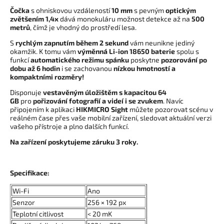
Čočka
s ohniskovou vzdáleností
10 mm
s pevným
optickým
zvětšením 1,4x
dává monokuláru možnost detekce až na
500
metrů
,
čímž je vhodný do prostředí lesa
.
S
rychlým zapnutím během 2 sekund
vám neunikne jediný
okamžik. K tomu vám
výměnná Li-ion 18650 baterie
spolu s
funkcí
automatického režimu spánku
poskytne
pozorování po
dobu až 6 hodin
i se zachovanou
nízkou hmotností a
kompaktními rozměry!
Disponuje
vestavěným
úložištěm s kapacitou 64
GB
pro
pořizování fotografií a videí i se zvukem
. Navíc
připojením k aplikaci
HIKMICRO Sight
můžete pozorovat scénu v
reálném čase přes vaše mobilní zařízení, sledovat aktuální verzi
vašeho přístroje a plno dalších funkcí.
Na zařízení poskytujeme záruku 3 roky.
Specifikace:
Wi-Fi
Ano
Senzor
256 × 192 px
Teplotní citlivost
< 20 mK