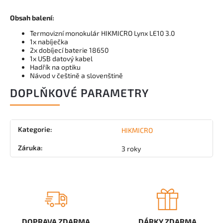
Obsah balení:
Termovizní monokulár HIKMICRO Lynx LE10 3.0
1x nabíječka
2x dobíjecí baterie 18650
1x USB datový kabel
Hadřík na optiku
Návod v češtině a slovenštině
DOPLŇKOVÉ PARAMETRY
Kategorie
:
HIKMICRO
Záruka
:
3 roky
DOPRAVA ZDARMA
DÁRKY ZDARMA