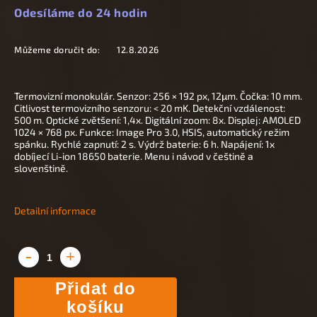
Odesíláme do 24 hodin
Můžeme doručit do:
12.8.2026
Termovizní monokulár. Senzor: 256 × 192 px, 12
μm. Čočka: 10 mm.
Citlivost termovizního senzoru: < 20 mK. Detekční vzdálenost:
500 m. Optické zvětšení: 1,4x. Digitální zoom: 8x. Displej: AMOLED
1024 × 768 px. Funkce: Image Pro 3.0, HSIS, automatický režim
spánku. Rychlé zapnutí: 2 s. Výdrž baterie: 6 h. Napájení: 1x
dobíjecí Li-ion 18650 baterie. Menu i návod v češtině a
slovenštině.
Detailní informace
Přidat do
košíku