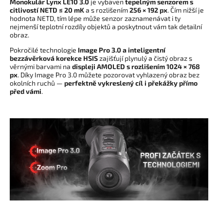
Monokulár Lynx LE10 3.0
je vybaven
tepelným senzorem s
citlivostí NETD
≤ 20 mK
a s rozlišením
256 × 192 px
. Čím nižší je
hodnota NETD, tím lépe může senzor zaznamenávat i ty
nejmenší teplotní rozdíly objektů a poskytnout vám tak detailní
obraz.
Pokročilé technologie
Image Pro 3.0 a inteligentní
bezzávěrková korekce HSIS
zajišťují plynulý a čistý obraz s
věrnými barvami na
displeji AMOLED s rozlišením 1024 × 768
px
. Díky Image Pro 3.0 můžete pozorovat
vyhlazený obraz bez
okolních ruchů —
perfektně vykreslený cíl i překážky přímo
před vámi
.