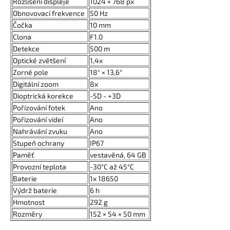
Rozlišení displeje
1024 × 768 px
Obnovovací frekvence
50 Hz
Čočka
10 mm
Clona
F1.0
Detekce
500 m
Optické zvětšení
1,4x
Zorné pole
18° × 13,6°
Digitální zoom
8x
Dioptrická korekce
-5D - +3D
Pořizování fotek
Ano
Pořizování videí
Ano
Nahrávání zvuku
Ano
Stupeň ochrany
IP67
Paměť
vestavěná, 64 GB
Provozní teplota
-30°C až 45°C
Baterie
1x 18650
Výdrž baterie
6 h
Hmotnost
292 g
Rozměry
152 × 54 × 50 mm