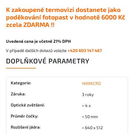
K zakoupené termovizi dostanete jako
poděkování fotopast v hodnotě 6000 Kč
zcela ZDARMA !!
Uvedená cena je včetně 21% DPH
V případě dalších dotazů volejte
+420 603 147 467
DOPLŇKOVÉ PARAMETRY
Kategorie
:
HIKMICRO
Záruka
:
3 roky
Optické zvětšení
:
< 4 x
Průměr čočky
:
< 50 mm
Rozlišení jádra
:
< 640 x 512