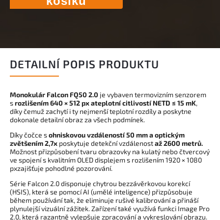
košíku
DETAILNÍ POPIS PRODUKTU
Monokulár Falcon FQ50 2.0
je vybaven termovizním senzorem
s
rozlišením 640 × 512 px ateplotní citlivostí NETD ≤ 15 mK
,
díky čemuž zachytí i ty nejmenší teplotní rozdíly a poskytne
dokonale detailní obraz za všech podmínek.
Díky čočce s
ohniskovou vzdáleností 50 mm a optickým
zvětšením 2,7x
poskytuje detekční vzdálenost
až 2600 metrů.
Možnost přizpůsobení tvaru obrazovky na kulatý nebo čtvercový
ve spojení s kvalitním OLED displejem s rozlišením 1920 × 1080
pxzajišťuje pohodlné pozorování.
Série Falcon 2.0 disponuje chytrou bezzávěrkovou korekcí
(HSIS), která se pomocí AI (umělé inteligence) přizpůsobuje
během používání tak, že eliminuje rušivé kalibrování a přináší
plynulejší vizuální zážitek. Zařízení také využívá funkci Image Pro
2.0, která razantně vylepšuje zpracování a vykreslování obrazu.