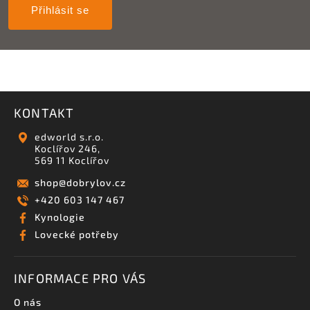
Přihlásit se
KONTAKT
edworld s.r.o.
Koclířov 246,
569 11 Koclířov
shop
@
dobrylov.cz
+420 603 147 467
Kynologie
Lovecké potřeby
INFORMACE PRO VÁS
O nás