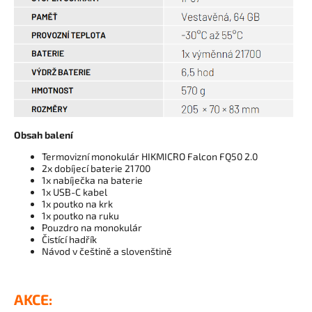
Obsah balení
Termovizní monokulár HIKMICRO Falcon FQ50 2.0
2x dobíjecí baterie 21700
1x nabíječka na baterie
1x USB-C kabel
1x poutko na krk
1x poutko na ruku
Pouzdro na monokulár
Čistící hadřík
Návod v češtině a slovenštině
AKCE: