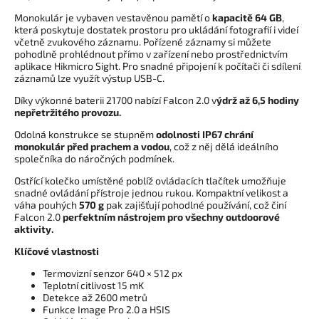
Monokulár je vybaven vestavěnou pamětí o
kapacitě 64 GB
,
která poskytuje dostatek prostoru pro ukládání fotografií i videí
včetně zvukového záznamu. Pořízené záznamy si můžete
pohodlně prohlédnout přímo v zařízení nebo prostřednictvím
aplikace Hikmicro Sight. Pro snadné připojení k počítači či sdílení
záznamů lze využít výstup USB-C.
Díky výkonné baterii 21700 nabízí Falcon 2.0 v
ýdrž až 6,5 hodiny
nepřetržitého provozu.
Odolná konstrukce se stupněm
odolnosti IP67 chrání
monokulár před prachem a vodou
, což z něj dělá ideálního
společníka do náročných podmínek.
Ostřící kolečko umístěné poblíž ovládacích tlačítek umožňuje
snadné ovládání přístroje jednou rukou. Kompaktní velikost a
váha pouhých
570 g
pak zajišťují pohodlné používání, což činí
Falcon 2.0
perfektním nástrojem pro všechny outdoorové
aktivity.
Klíčové vlastnosti
Termovizní senzor 640 × 512 px
Teplotní citlivost 15 mK
Detekce až 2600 metrů
Funkce Image Pro 2.0 a HSIS