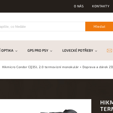
O NÁS
KONTAKTY
Hledat
 OPTIKA
GPS PRO PSY
LOVECKÉ POTŘEBY
DR
Hikmicro Condor CQ35L 2.0 termovizní monokulár
+ Doprava a dárek 
HIK
TER