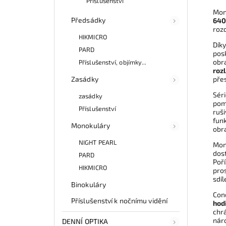
Příslušenství
Mon
Předsádky
640 
rozd
HIKMICRO
Dík
PARD
pos
obra
Příslušenství, objímky...
roz
pře
Zasádky
Séri
zasádky
pomo
Příslušenství
ruši
funk
Monokuláry
obr
NIGHT PEARL
Mon
dost
PARD
Poř
HIKMICRO
pros
sdíl
Binokuláry
Cond
Příslušenství k nočnímu vidění
hod
chrá
nár
DENNÍ OPTIKA