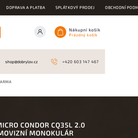
DOPRAVA A PLATBA
SPLÁTKOVÝ PRODEJ
OBCHODNÍ PODM
Nákupní košík
Prázdný košík
ONY
KYNOLOGICKÉ POTŘEBY
NAHÁŇKY A LOV
A
shop@dobrylov.cz
+420 603 147 467
ZDARMA
MICRO CONDOR CQ35L 2.0
MOVIZNÍ MONOKULÁR