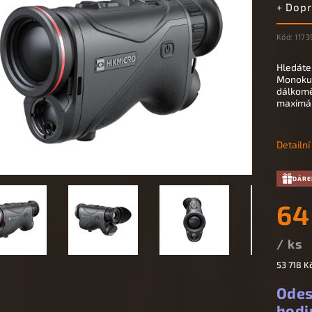
+ Dop
Kód:
1173
Hledáte
Monokul
dálkomě
maximál
Detailn
DÁRE
64
/ ks
53 718 K
Odes
hodi