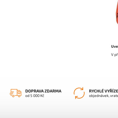
Uve
V př
DOPRAVA ZDARMA
RYCHLÉ VYŘÍZ
od 5 000 Kč
objednávek, vrat