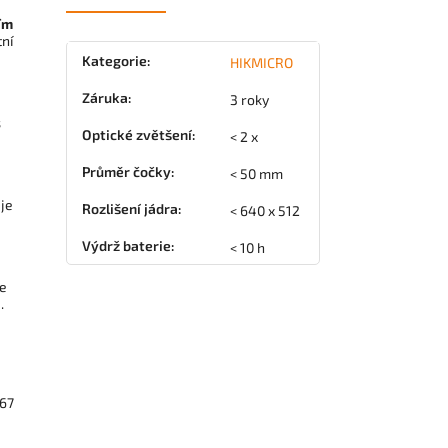
ím
tní
Kategorie
:
HIKMICRO
Záruka
:
3 roky
s
Optické zvětšení
:
< 2 x
Průměr čočky
:
< 50 mm
uje
Rozlišení jádra
:
< 640 x 512
Výdrž baterie
:
< 10 h
je
.
P67