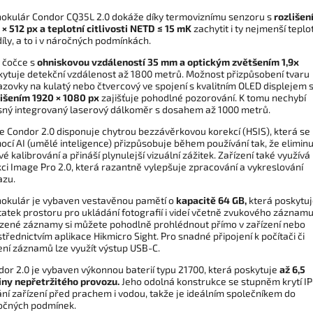
okulár Condor CQ35L 2.0 dokáže díky termoviznímu senzoru s
rozlišen
× 512 px a teplotní citlivosti NETD ≤ 15 mK
zachytit i ty nejmenší teplo
íly, a to i v náročných podmínkách.
y čočce s
ohniskovou vzdáleností 35 mm a optickým zvětšením 1,9x
kytuje detekční vzdálenost až 1800 metrů. Možnost přizpůsobení tvaru
zovky na kulatý nebo čtvercový ve spojení s kvalitním OLED displejem 
lišením 1920 × 1080 px
zajišťuje pohodlné pozorování. K tomu nechybí
sný integrovaný laserový dálkoměr s dosahem až 1000 metrů.
e Condor 2.0 disponuje chytrou bezzávěrkovou korekcí (HSIS), která se
cí AI (umělé inteligence) přizpůsobuje během používání tak, že elimin
vé kalibrování a přináší plynulejší vizuální zážitek. Zařízení také využívá
ci Image Pro 2.0, která razantně vylepšuje zpracování a vykreslování
azu.
okulár je vybaven vestavěnou pamětí o
kapacitě 64 GB,
která poskytu
atek prostoru pro ukládání fotografií i videí včetně zvukového záznamu
ízené záznamy si můžete pohodlně prohlédnout přímo v zařízení nebo
třednictvím aplikace Hikmicro Sight. Pro snadné připojení k počítači či
ení záznamů lze využít výstup USB-C.
or 2.0 je vybaven výkonnou baterií typu 21700, která poskytuje
až 6,5
iny nepřetržitého provozu.
Jeho odolná konstrukce se stupněm krytí I
ní zařízení před prachem i vodou, takže je ideálním společníkem do
očných podmínek.