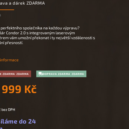
rava a dárek ZDARMA
9
 perfektního společníka na každou výpravu?
ár Condor 2.0 s integrovaným laserovým
rem vám umožní překonat i ty největší vzdálenosti s
ní přesností.
í informace
K ZDARMA
DOPRAVA ZDARMA
 999 Kč
č
bez DPH
íláme do 24
n