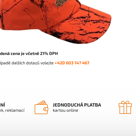
dená cena je včetně 21% DPH
ípadě dalších dotazů volejte
+420 603 147 467
ENÍ
JEDNODUCHÁ PLATBA
ek, reklamací
kartou online