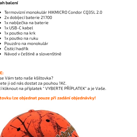
ah balení
Termovizní monokulár HIKMICRO Condor CQ35L 2.0
2x dobíjecí baterie 21700
1x nabíječka na baterie
1x USB-C kabel
1x poutko na krk
1x poutko na ruku
Pouzdro na monokulár
Čistící hadřík
Návod v češtině a slovenštině
E:
 se Vám tato naše kšiltovka?
te ji od nás dostat za pouhou 1Kč.
í kliknout na příplatek
" VYBERTE PŘÍPLATEK"
a je Vaše.
ltovku lze objednat pouze při zadání objednávky!