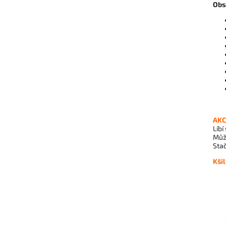
Obs
AKC
Líbí
Může
Stač
Kši