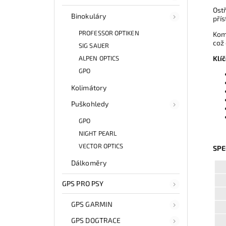
Ostř
Binokuláry
přís
PROFESSOR OPTIKEN
Kom
což 
SIG SAUER
Klí
ALPEN OPTICS
GPO
Kolimátory
Puškohledy
GPO
NIGHT PEARL
VECTOR OPTICS
SPE
Dálkoměry
GPS PRO PSY
GPS GARMIN
GPS DOGTRACE