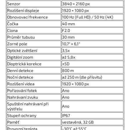
Senzor
3840 × 2160 px
Rozlišení displeje
1920 × 1080 px
Obnovovací frekvence
100 Hz (Full HD) / 50 Hz (4K)
Čočka
40 mm
Clona
F2.0
Průměr tubusu
30 mm
Zorné pole
10,7° × 6,1°
Optické zvětšení
3,5x
Digitální zoom
až 5,8x
Dioptrická korekce
±5D
Denní detekce
800 m
Noční detekce
až 250 m (dle přísvitu)
Rozlišení videa
1920 × 1080 px
Pořizování fotek
Ano
Nahrávaní zvuku
Ano
Spuštění nahrávaní při
Ano
výstřelu
Stupeň ochrany
IP67
Paměť
vestavěná, 32 GB
Provozní teplota
-30°C až 55°C