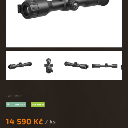
Kód:
11907
SKLADEM
14 590 Kč
/ ks