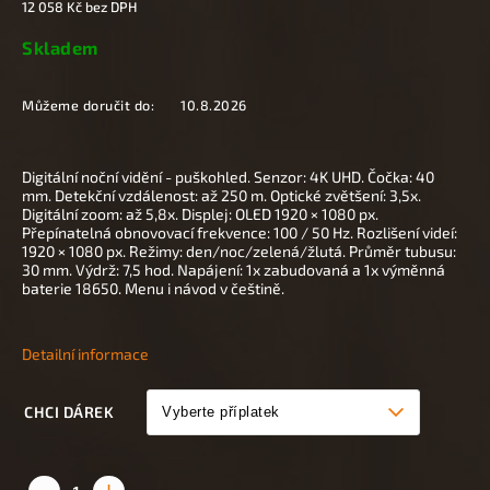
12 058 Kč
bez DPH
Skladem
Můžeme doručit do:
10.8.2026
Digitální noční vidění - puškohled. Senzor: 4K UHD. Čočka: 40
mm.
Detekční vzdálenost: až 250 m. Optické zvětšení: 3,5x.
Digitální zoom: až 5,8x. Displej: OLED 1920 × 1080 px.
Přepínatelná obnovovací frekvence: 100 / 50 Hz.
Rozlišení videí:
1920 × 1080 px. Režimy: den/noc/zelená/žlutá. Průměr tubusu:
30 mm.
Výdrž: 7,5 hod. Napájení: 1x zabudovaná a 1x výměnná
baterie 18650.
M
enu i návod v češtině.
Detailní informace
CHCI DÁREK