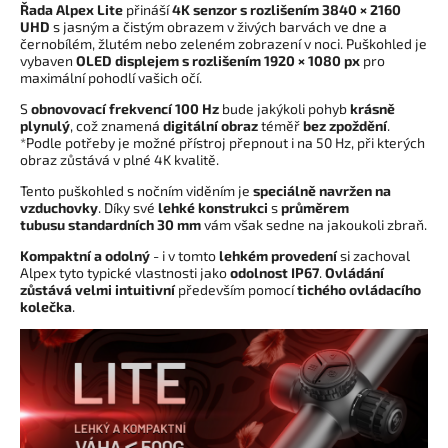
Řada Alpex Lite
přináší
4K senzor s rozlišením 3840 × 2160
UHD
s jasným a čistým obrazem v živých barvách ve dne a
černobílém, žlutém nebo zeleném zobrazení v noci. Puškohled je
vybaven
OLED displejem s rozlišením
1920 × 1080 px
pro
maximální pohodlí vašich očí.
S
obnovovací frekvencí 100 Hz
bude jakýkoli pohyb
krásně
plynulý
, což znamená
digitální obraz
téměř
bez zpoždění
.
*Podle potřeby je možné přístroj přepnout i na 50 Hz, při kterých
obraz zůstává v plné 4K kvalitě.
Tento puškohled s nočním viděním je
speciálně navržen na
vzduchovky
. Díky své
lehké konstrukci
s
průměrem
tubusu
standardní
ch 30 mm
vám však sedne na jakoukoli zbraň.
Kompaktní a odolný
- i v tomto
lehkém provedení
si zachoval
Alpex tyto typické vlastnosti jako
odolnost IP67
.
Ovládání
zůstává velmi intuitivní
především pomocí
tichého ovládacího
kolečka
.