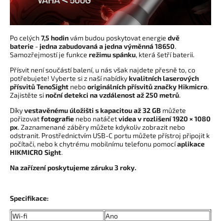
Po celých
7,5 hodin
vám budou poskytovat energie
dvě
baterie
-
jedna zabudovaná a jedna výměnná 18650
.
Samozřejmostí je funkce
režimu spánku
, která šetří baterii.
Přísvit není součástí balení, u nás však najdete přesně to, co
potřebujete! Vyberte si z naší nabídky
kvalitních laserových
přísvitů TenoSight
nebo
originálních přísvitů značky Hikmicro
.
Zajistěte si
noční detekci na vzdálenost až 250 metrů
.
Díky
vestavěnému úložišti s kapacitou až 32 GB
můžete
pořizovat
fotografie
nebo natáčet
videa v rozlišení 1920 × 1080
px
. Zaznamenané záběry můžete kdykoliv zobrazit nebo
odstranit. Prostřednictvím USB-C portu můžete přístroj připojit k
počítači, nebo k chytrému mobilnímu telefonu pomocí
aplikace
HIKMICRO Sight
.
Na zařízení poskytujeme záruku 3 roky.
Specifikace:
Wi-fi
Ano