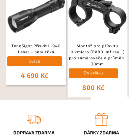
TenoSight Přísvit L-940
Montáž pro přísvitu
N
Laser + nabíječka
Hikmicro (PARD, Infiray...)
pro zaměřovače o průměru
Detail
30mm
Do košíku
4 690 Kč
800 Kč
DOPRAVA ZDARMA
DÁRKY ZDARMA