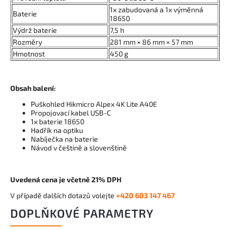
1x zabudovaná a 1x výměnná
Baterie
18650
Výdrž baterie
7,5 h
Rozměry
281 mm × 86 mm × 57 mm
Hmotnost
450 g
Obsah balení:
Puškohled Hikmicro Alpex 4K Lite A40E
Propojovací kabel USB-C
1x baterie 18650
Hadřík na optiku
Nabíječka na baterie
Návod v češtině a slovenštině
Uvedená cena je včetně 21% DPH
V případě dalších dotazů volejte
+420 603 147 467
DOPLŇKOVÉ PARAMETRY