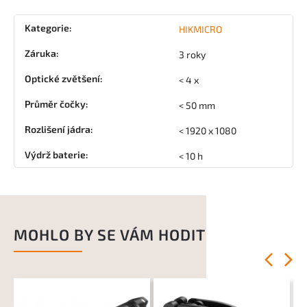
Kategorie
:
HIKMICRO
Záruka
:
3 roky
Optické zvětšení
:
< 4 x
Průměr čočky
:
< 50 mm
Rozlišení jádra
:
< 1920 x 1080
Výdrž baterie
:
< 10 h
MOHLO BY SE VÁM HODIT
Previous
Next
SK