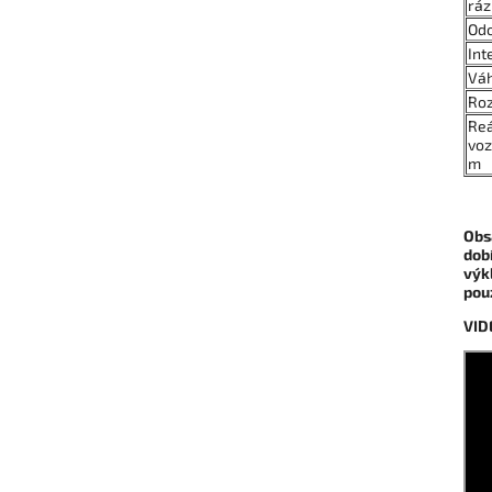
ráz
Odo
Int
Váh
Roz
Reá
voz
m
Obs
dob
výk
pou
VID