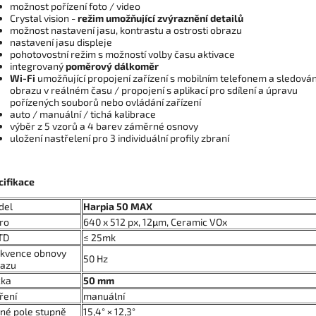
možnost pořízení foto / video
Crystal vision -
režim umožňující zvýraznění detailů
možnost nastavení jasu, kontrastu a ostrosti obrazu
nastavení jasu displeje
pohotovostní režim s možností volby času aktivace
integrovaný
poměrový dálkoměr
Wi-Fi
umožňující propojení zařízení s mobilním telefonem a sledován
obrazu v reálném času / propojení s aplikací pro sdílení a úpravu
pořízených souborů nebo ovládání zařízení
auto / manuální / tichá kalibrace
výběr z 5 vzorů a 4 barev záměrné osnovy
uložení nastřelení pro 3 individuální profily zbraní
cifikace
del
Harpia 50 MAX
ro
640 x 512 px, 12μm, Ceramic VOx
TD
≤ 25mk
kvence obnovy
50 Hz
razu
čka
50 mm
ření
manuální
né pole stupně
15,4° × 12,3°