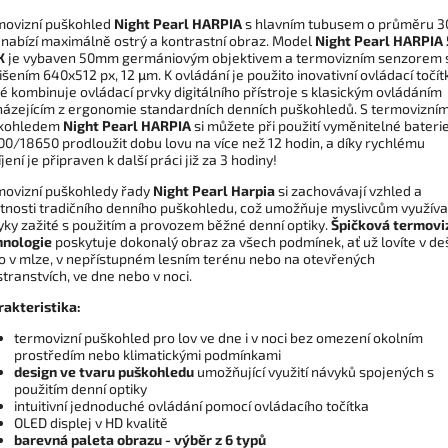
movizní puškohled
Night Pearl HARPIA
s hlavním tubusem o průměru 3
nabízí maximálně ostrý a kontrastní obraz. Model
Night Pearl HARPIA
X
je vybaven 50mm germániovým objektivem a termovizním senzorem 
išením 640x512 px, 12 μm. K ovládání je použito inovativní ovládací točít
é kombinuje ovládací prvky digitálního přístroje s klasickým ovládáním
házejícím z ergonomie standardních denních puškohledů. S termovizní
kohledem
Night Pearl HARPIA
si můžete při použití vyměnitelné bateri
0/18650 prodloužit dobu lovu na více než 12 hodin, a díky rychlému
jení je připraven k další práci již za 3 hodiny!
movizní puškohledy řady
Night Pearl Harpia
si zachovávají vzhled a
stnosti tradičního denního puškohledu, což umožňuje myslivcům využíva
ky zažité s použitím a provozem běžné denní optiky.
Špičková termovi
hnologie
poskytuje dokonalý obraz za všech podmínek, ať už lovíte v deš
o v mlze, v nepřístupném lesním terénu nebo na otevřených
transtvích, ve dne nebo v noci.
rakteristika:
termovizní puškohled pro lov ve dne i v noci bez omezení okolním
prostředím nebo klimatickými podmínkami
design ve tvaru puškohledu
umožňující využití návyků spojených s
použitím denní optiky
intuitivní jednoduché ovládání pomocí ovládacího točítka
OLED displej v HD kvalitě
barevná paleta obrazu - výběr z 6 typů