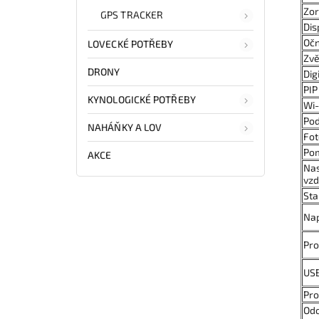
Zo
GPS TRACKER
Dis
Očn
LOVECKÉ POTŘEBY
Zvě
DRONY
Dig
PIP
KYNOLOGICKÉ POTŘEBY
Wi-
Po
NAHÁŇKY A LOV
Fot
Po
AKCE
Nas
vzd
Sta
Nap
Pro
US
Pro
Odo