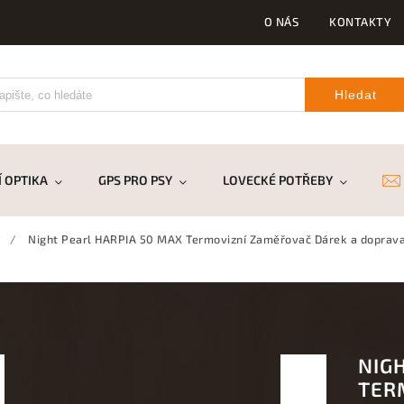
O NÁS
KONTAKTY
Hledat
 OPTIKA
GPS PRO PSY
LOVECKÉ POTŘEBY
DR
/
Night Pearl HARPIA 50 MAX Termovizní Zaměřovač
Dárek a dopra
NIG
TER