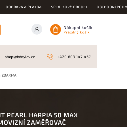
DOPRAVA A PLATBA
SPLÁTKOVÝ PRODEJ
OBCHODNÍ PODM
Nákupní košík
Prázdný košík
ONY
KYNOLOGICKÉ POTŘEBY
NAHÁŇKY A LOV
A
shop@dobrylov.cz
+420 603 147 467
va ZDARMA
HT PEARL HARPIA 50 MAX
MOVIZNÍ ZAMĚŘOVAČ