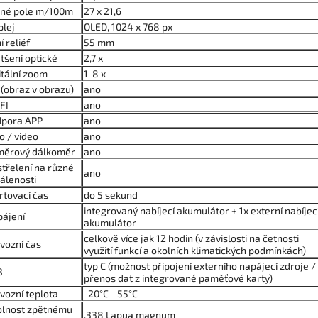
rné pole m/100m
27 x 21,6
plej
OLED, 1024 x 768 px
í reliéf
55 mm
tšení optické
2,7 x
itální zoom
1-8 x
 (obraz v obrazu)
ano
FI
ano
dpora APP
ano
o / video
ano
měrový dálkoměr
ano
třelení na různé
ano
álenosti
rtovací čas
do 5 sekund
integrovaný nabíjecí akumulátor + 1x externí nabíjec
ájení
akumulátor
celkově více jak 12 hodin (v závislosti na četnosti
vozní čas
využití funkcí a okolních klimatických podmínkách)
typ C (možnost připojení externího napájecí zdroje /
B
přenos dat z integrované paměťové karty)
vozní teplota
-20°C - 55°C
lnost zpětnému
.338 Lapua magnum