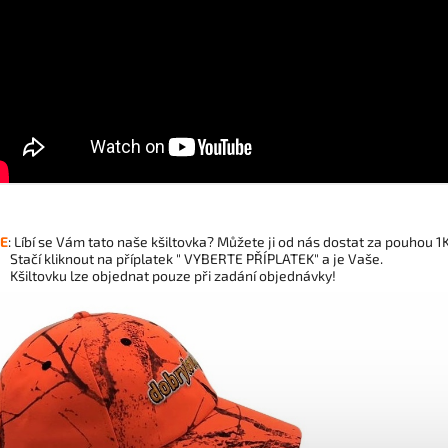
E
: Líbí se Vám tato naše kšiltovka? Můžete ji od nás dostat za pouhou 1K
čí kliknout na příplatek " VYBERTE PŘÍPLATEK" a je Vaše.
Kšiltovku lze objednat pouze při zadání objednávky!