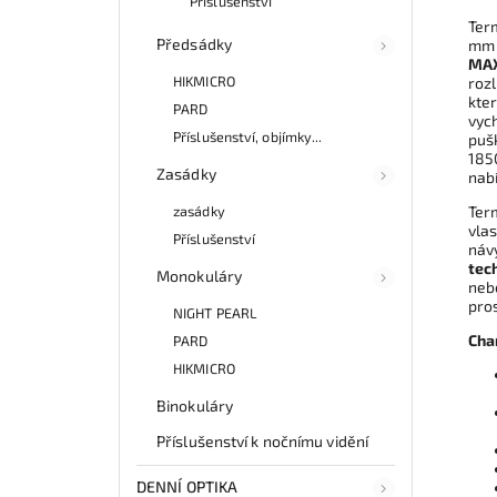
Příslušenství
Ter
Předsádky
mm
MA
HIKMICRO
rozl
kter
PARD
vyc
Příslušenství, objímky...
puš
1850
Zasádky
nabí
Ter
zasádky
vla
Příslušenství
návy
tec
Monokuláry
neb
pros
NIGHT PEARL
Cha
PARD
HIKMICRO
Binokuláry
Příslušenství k nočnímu vidění
DENNÍ OPTIKA