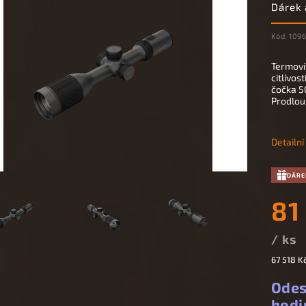
Dárek
Kód:
109
Termovi
citlivos
čočka 5
Prodlouž
Detailn
DÁRE
81
/ ks
67 518 K
Odes
hodi