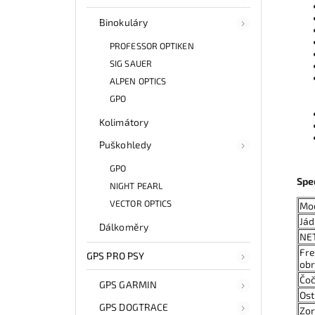
Binokuláry
PROFESSOR OPTIKEN
SIG SAUER
ALPEN OPTICS
GPO
Kolimátory
Puškohledy
GPO
Spe
NIGHT PEARL
VECTOR OPTICS
Mo
Jád
Dálkoměry
NE
Fre
GPS PRO PSY
ob
Čo
GPS GARMIN
Ost
GPS DOGTRACE
Zor