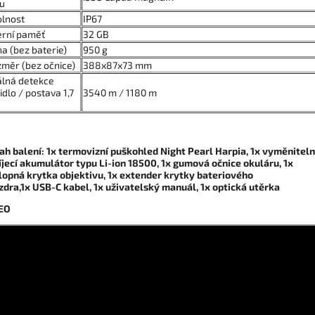
u
lnost
IP67
erní paměť
32 GB
a (bez baterie)
950 g
měr (bez očnice)
388x87x73 mm
lná detekce
idlo / postava 1,7
3540 m / 1180 m
ah balení:
1x termovizní puškohled Night Pearl Harpia, 1x vyměnitel
íjecí akumulátor typu Li-ion 18500
,
1x gumová očnice okuláru, 1x
lopná krytka objektivu, 1x extender krytky bateriového
zdra,1x USB-C kabel, 1x uživatelský manuál, 1x optická utěrka
EO