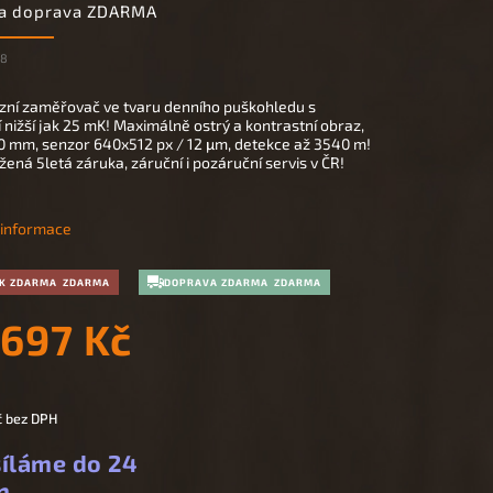
 a doprava ZDARMA
68
zní zaměřovač ve tvaru denního puškohledu s
tí nižší jak 25 mK! Maximálně ostrý a kontrastní obraz,
0 mm, senzor 640x512 px / 12 μm, detekce až 3540 m!
ená 5letá záruka, záruční i pozáruční servis v ČR!
í informace
K ZDARMA
DOPRAVA ZDARMA
 697 Kč
č
bez DPH
íláme do 24
n