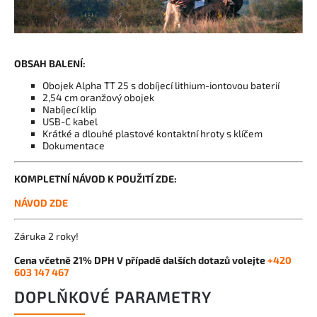
OBSAH BALENÍ:
Obojek Alpha TT 25 s dobíjecí lithium-iontovou baterií
2,54 cm oranžový obojek
Nabíjecí klip
USB-C kabel
Krátké a dlouhé plastové kontaktní hroty s klíčem
Dokumentace
KOMPLETNÍ NÁVOD K POUŽITÍ ZDE:
NÁVOD ZDE
Záruka 2 roky!
Cena včetně 21% DPH
V případě dalších dotazů volejte
+420
603 147 467
DOPLŇKOVÉ PARAMETRY