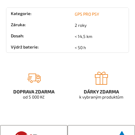
Kategorie
:
GPS PRO PSY
Záruka
:
2 roky
Dosah
:
< 14,5 km
Výdrž baterie
:
< 50 h
DOPRAVA ZDARMA
DÁRKY ZDARMA
od 5 000 Kč
k vybraným produktům