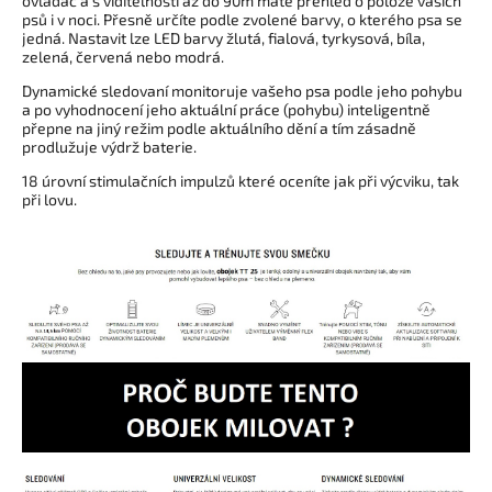
ovladač a s viditelností až do 90m máte přehled o poloze vašich
psů i v noci. Přesně určíte podle zvolené barvy, o kterého psa se
jedná. Nastavit lze LED barvy žlutá, fialová, tyrkysová, bíla,
zelená, červená nebo modrá.
Dynamické sledovaní monitoruje vašeho psa podle jeho pohybu
a po vyhodnocení jeho aktuální práce (pohybu) inteligentně
přepne na jiný režim podle aktuálního dění a tím zásadně
prodlužuje výdrž baterie.
18 úrovní stimulačních impulzů které oceníte jak při výcviku, tak
při lovu.