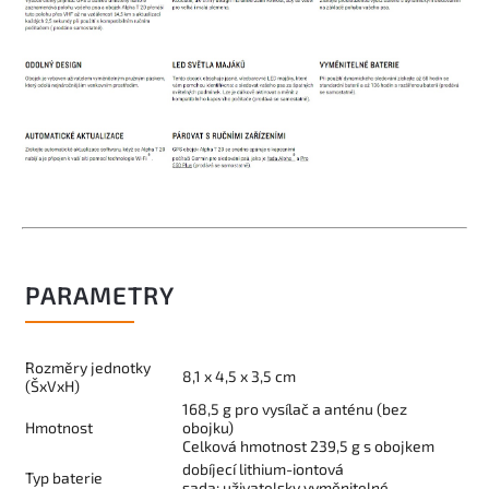
PARAMETRY
Rozměry jednotky
8,1 x 4,5 x 3,5 cm
(ŠxVxH)
168,5 g pro vysílač a anténu (bez
Hmotnost
obojku)
Celková hmotnost 239,5 g s obojkem
dobíjecí lithium-iontová
Typ baterie
sada;
uživatelsky vyměnitelné