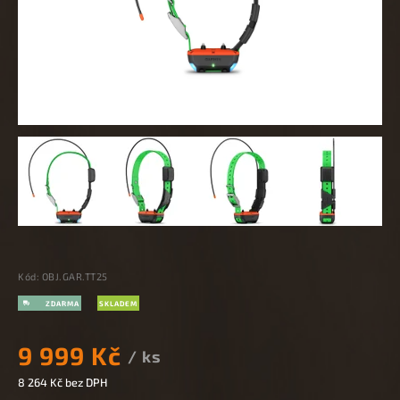
Kód:
OBJ.GAR.TT25
SKLADEM
9 999 Kč
/ ks
8 264 Kč bez DPH