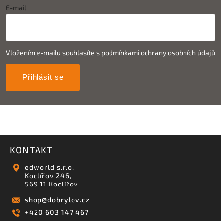
E-mail
Vložením e-mailu souhlasíte s
podmínkami ochrany osobních údajů
Přihlásit se
KONTAKT
edworld s.r.o.
Koclířov 246,
569 11 Koclířov
shop
@
dobrylov.cz
+420 603 147 467