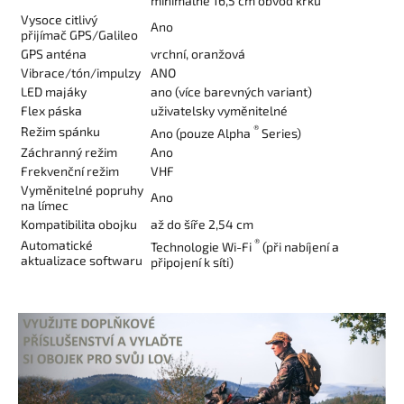
minimálně 16,5 cm obvod krku
Vysoce citlivý
Ano
přijímač GPS/Galileo
GPS anténa
vrchní, oranžová
Vibrace/tón/impulzy
ANO
LED majáky
ano (více barevných variant)
Flex páska
uživatelsky vyměnitelné
®
Režim spánku
Ano (pouze Alpha
Series)
Záchranný režim
Ano
Frekvenční režim
VHF
Vyměnitelné popruhy
Ano
na límec
Kompatibilita obojku
až do šíře 2,54 cm
®
Automatické
Technologie Wi-Fi
(při nabíjení a
aktualizace softwaru
připojení k síti)