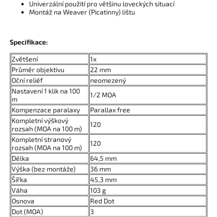
Univerzální použití pro většinu loveckých situací
Montáž na Weaver (Picatinny) lištu
Specifikace:
Zvětšení
1x
Průměr objektivu
22 mm
Oční reliéf
neomezený
Nastavení 1 klik na 100
1/2 MOA
m
Kompenzace paralaxy
Parallax free
Kompletní výškový
120
rozsah (MOA na 100 m)
Kompletní stranový
120
rozsah (MOA na 100 m)
Délka
64,5 mm
Výška (bez montáže)
36 mm
Šířka
45,3 mm
Váha
103 g
Osnova
Red Dot
Dot (MOA)
3