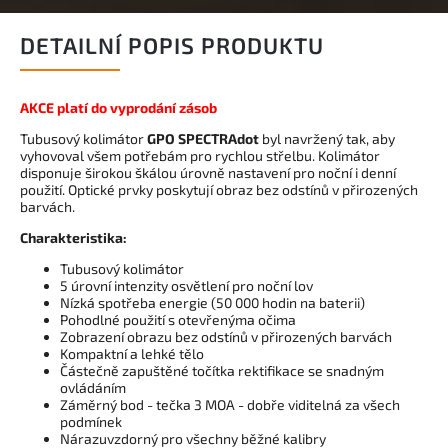
DETAILNÍ POPIS PRODUKTU
AKCE platí do vyprodání zásob
Tubusový kolimátor
GPO SPECTRAdot
byl navržený tak, aby
vyhovoval všem potřebám pro rychlou střelbu. Kolimátor
disponuje širokou škálou úrovně nastavení pro noční i denní
použití. Optické prvky poskytují obraz bez odstínů v přirozených
barvách.
Charakteristika:
Tubusový kolimátor
5 úrovní intenzity osvětlení pro noční lov
Nízká spotřeba energie (50 000 hodin na baterii)
Pohodlné použití s otevřenýma očima
Zobrazení obrazu bez odstínů v přirozených barvách
Kompaktní a lehké tělo
Částečně zapuštěné točítka rektifikace se snadným
ovládáním
Záměrný bod - tečka 3 MOA - dobře viditelná za všech
podmínek
Nárazuvzdorný pro všechny běžné kalibry