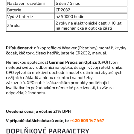
Nastavení osvětlení
6 den / 5 noc
Baterie
CR2032
Výdrž baterie
až 50000 hodin
2 roky na elektronické části / 10 let
Záruka
na mechanické a optické části
Příslušenství:
nízkoprofilová Weaver (Picatinny) montáž, krytky
čoček, klíč torx, čistící hadřík, baterie CR2032, manuál.
Německou společnost
German Procision Optics
(GPO) tvoří
nejlepší světoví odborníci na optiku, design, vývoj i elektroniku.
GPO vytvořila efektivní obchodní model s eliminací zbytečných
režijních nákladů a plnou orientací na potřeby
zákazníků. GPO nabízí zákazníkům produkty podléhající
kvalitativním požadavkům německé preciznosti, to vše za
odpovídající hodnotu.
Uvedená cena je včetně 21% DPH
V případě dalších dotazů volejte
+420 603 147 467
DOPLŇKOVÉ PARAMETRY