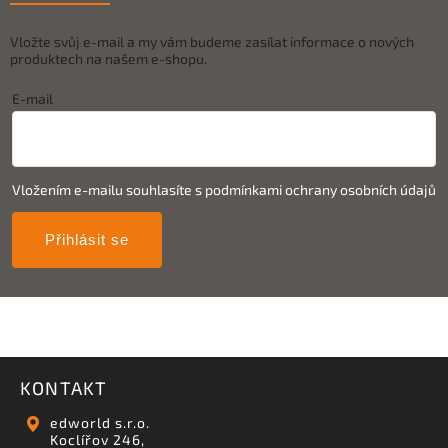
Vložte svůj e-mail a my vám budeme zasílat informace o nových
produktech na našem e-shopu.
E-mail
Vložením e-mailu souhlasíte s
podmínkami ochrany osobních údajů
Přihlásit se
KONTAKT
edworld s.r.o.
Koclířov 246,