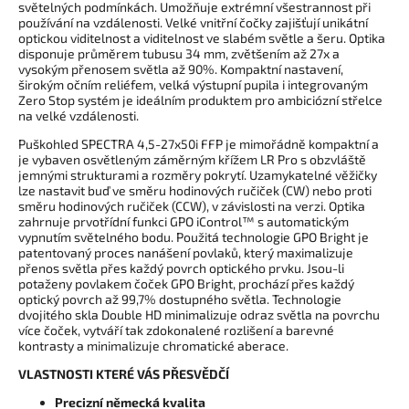
světelných podmínkách. Umožňuje extrémní všestrannost při
používání na vzdálenosti. Velké vnitřní čočky zajišťují unikátní
optickou viditelnost a viditelnost ve slabém světle a šeru. Optika
disponuje průměrem tubusu 34 mm, zvětšením až 27x a
vysokým přenosem světla až 90%. Kompaktní nastavení,
širokým očním reliéfem, velká výstupní pupila i integrovaným
Zero Stop systém je ideálním produktem pro ambiciózní střelce
na velké vzdálenosti.
Puškohled SPECTRA 4,5-27x50i FFP je mimořádně kompaktní a
je vybaven osvětleným záměrným křížem LR Pro s obzvláště
jemnými strukturami a rozměry pokrytí. Uzamykatelné věžičky
lze nastavit buď ve směru hodinových ručiček (CW) nebo proti
směru hodinových ručiček (CCW), v závislosti na verzi. Optika
zahrnuje prvotřídní funkci GPO iControl™ s automatickým
vypnutím světelného bodu. Použitá technologie GPO Bright je
patentovaný proces nanášení povlaků, který maximalizuje
přenos světla přes každý povrch optického prvku. Jsou-li
potaženy povlakem čoček GPO Bright, prochází přes každý
optický povrch až 99,7% dostupného světla. Technologie
dvojitého skla Double HD minimalizuje odraz světla na povrchu
více čoček, vytváří tak zdokonalené rozlišení a barevné
kontrasty a minimalizuje chromatické aberace.
VLASTNOSTI KTERÉ VÁS PŘESVĚDČÍ
Precizní německá kvalita