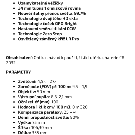
Uzamykatelné věžičky
34 mm tubus 1 ohnisková rovina
Neuvěřitelný přenos světla, 99,7%
Technologie dvojitého HD skla
Technologie čoček GPO Bright
Nastavení směru klikání CCW
Technologie Zero Stop
Osvětlený záměrný kříž LR Pro
Obsah balení:
Optika , návod k použití, čistící utěrka, baterie CR
2032 .
PARAMETRY
Zvětšení:
4,5x – 27x
Zorné pole (FOV) při 100 m:
9,5 – 1,9
Objektiv
:
50 mm
Výstupní pupila:
8,3-2,1 mm
Oční reliéf (mm):
100
Hodnota 1 klik cm/ 100 m3
:
0
m
320
Kompenzace paralaxy:
25 – ∞
Denní propustnost světla:
90%
Výška:
75 mm
Šířka
:
106,30 mm
Délka:
355 mm