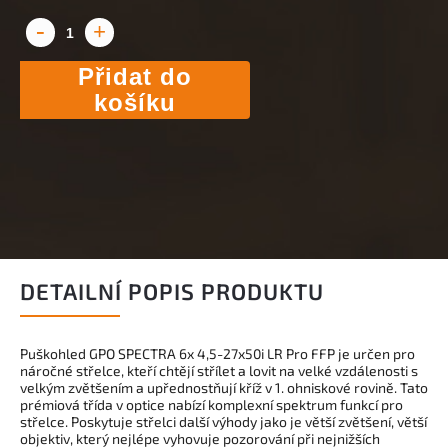
Přidat do
košíku
DETAILNÍ POPIS PRODUKTU
Puškohled GPO SPECTRA 6x 4,5-27x50i LR Pro FFP je určen pro
náročné střelce, kteří chtějí střílet a lovit na velké vzdálenosti s
velkým zvětšením a upřednostňují kříž v 1. ohniskové rovině. Tato
prémiová třída v optice nabízí komplexní spektrum funkcí pro
střelce. Poskytuje střelci další výhody jako je větší zvětšení, větší
objektiv, který nejlépe vyhovuje pozorování při nejnižších