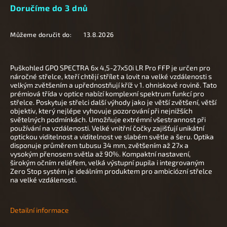
Doručíme do 3 dnů
Můžeme doručit do:
13.8.2026
Puškohled GPO SPECTRA 6x 4,5-27x50i LR Pro FFP je určen pro
náročné střelce, kteří chtějí střílet a lovit na velké vzdálenosti s
velkým zvětšením a upřednostňují kříž v 1. ohniskové rovině. Tato
prémiová třída v optice nabízí komplexní spektrum funkcí pro
střelce. Poskytuje střelci další výhody jako je větší zvětšení, větší
objektiv, který nejlépe vyhovuje pozorování při nejnižších
světelných podmínkách. Umožňuje extrémní všestrannost při
používání na vzdálenosti. Velké vnitřní čočky zajišťují unikátní
optickou viditelnost a viditelnost ve slabém světle a šeru. Optika
disponuje průměrem tubusu 34 mm, zvětšením až 27x a
vysokým přenosem světla až 90%. Kompaktní nastavení,
širokým očním reliéfem, velká výstupní pupila i integrovaným
Zero Stop systém je ideálním produktem pro ambiciózní střelce
na velké vzdálenosti.
Detailní informace