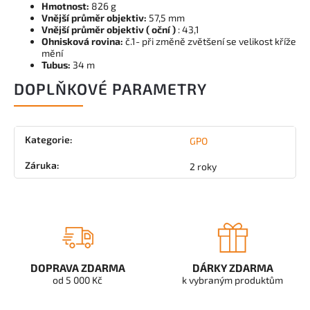
Hmotnost:
826 g
Vnější průměr objektiv:
57,5
​​mm
Vnější průměr objektiv ( oční
)
:
43,1
Ohnisková rovina:
č.1- při změně zvětšení se velikost kříže
mění
Tubus:
34 m
DOPLŇKOVÉ PARAMETRY
Kategorie
:
GPO
Záruka
:
2 roky
DOPRAVA ZDARMA
DÁRKY ZDARMA
od 5 000 Kč
k vybraným produktům