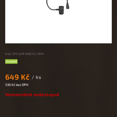
Kód:
GPS.GAR.NAB.KLI.MIN
SKLADEM
649 Kč
/ ks
536 Kč bez DPH
Momentálně nedostupné