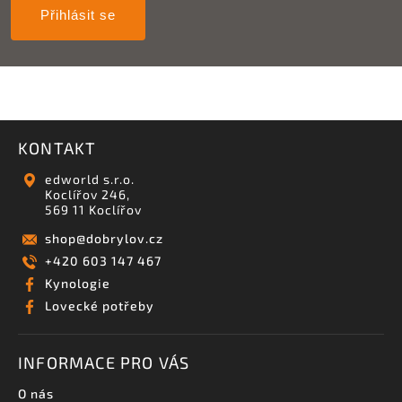
Přihlásit se
KONTAKT
edworld s.r.o.
Koclířov 246,
569 11 Koclířov
shop
@
dobrylov.cz
+420 603 147 467
Kynologie
Lovecké potřeby
INFORMACE PRO VÁS
O nás