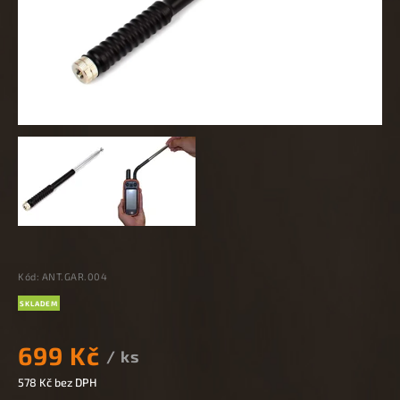
Kód:
ANT.GAR.004
SKLADEM
699 Kč
/ ks
578 Kč bez DPH