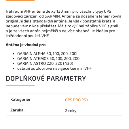
Náhradní VHF anténa délky 130 mm, pro všechny typy GPS
sledovací zařízení od GARMIN. Anténa se dosahem téměř rovná
originální delší standardní anténě. Je však podstatně kratší a
nebude vám nikde překážet. Má široký úhel záběru VHF signálu
a je ze všech antén nejměkčí a nejvíce ohebná. Je ideální pro
každodenní použití. VHF
Anténa je vhodná pro:
GARMIN ALPHA 50, 100, 200, 200i
GARMIN ATEMOS 50, 100, 200, 200i
GARMIN ASTRO 220, 320 (430)
ostatní outdoorové navigace Garmin VHF
DOPLŇKOVÉ PARAMETRY
Kategorie
:
GPS PRO PSY
Záruka
:
2 roky