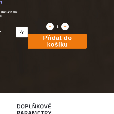
n
doručit do:
26
2
Přidat do
košíku
DOPLŇKOVÉ
PARAMETRY