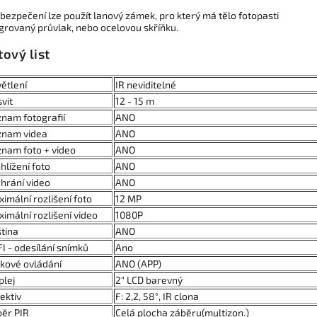
bezpečení lze použít lanový zámek, pro který má tělo fotopasti
grovaný průvlak, nebo ocelovou skříňku.
tový list
ětlení
IR neviditelné
vit
12 - 15 m
nam fotografií
ANO
znam videa
ANO
nam foto + video
ANO
hlížení foto
ANO
hrání video
ANO
imální rozlišení foto
12 MP
imální rozlišení video
1080P
tina
ANO
I - odesílání snímků
Ano
kové ovládání
ANO (APP)
plej
2" LCD barevný
ektiv
F: 2,2, 58°, IR clona
ěr PIR
Celá plocha záběru(multizon.)