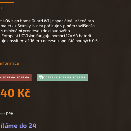
73
st
UOVision Home Guard W1 je speciálně určená pro
majetku. Snímky i videa pořizuje v plném rozlišení a
je s minimální prodlevou do cloudového
.
Fotopast
UOVision funguje pomocí 12× AA baterií
nuje dosvitem až 16 m a odezvou spouště pouhých 0,6
í informace
K ZDARMA
DOPRAVA ZDARMA
540 Kč
bez DPH
íláme do 24