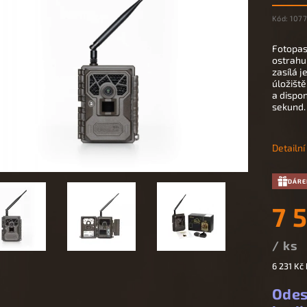
Kód:
107
Fotopa
ostrahu 
zasílá 
úložiště
a dispo
sekund.
Detailn
DÁRE
7 
/ ks
6 231 Kč
Odes