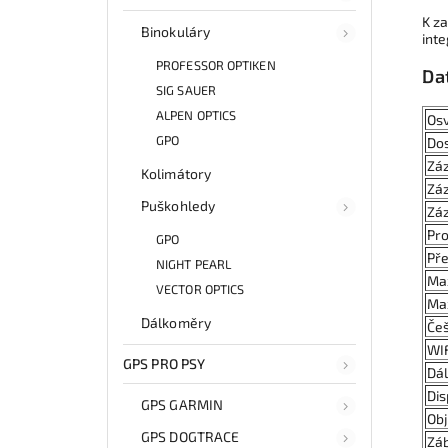
K za
Binokuláry
inte
PROFESSOR OPTIKEN
Da
SIG SAUER
ALPEN OPTICS
Osv
GPO
Dos
Záz
Kolimátory
Zá
Puškohledy
Záz
Pro
GPO
Pře
NIGHT PEARL
Max
VECTOR OPTICS
Max
Dálkoměry
Češ
WIF
GPS PRO PSY
Dál
Dis
GPS GARMIN
Obj
GPS DOGTRACE
Záb