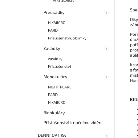
Příslušenství
Spec
Předsádky
Díky
HIKMICRO
záb
PARD
Poří
Příslušenství, objímky...
úlož
poř
Zasádky
pros
apli
zasádky
Krom
Příslušenství
s fo
míst
Monokuláry
Hom
NIGHT PEARL
PARD
Klí
HIKMICRO
Binokuláry
Příslušenství k nočnímu vidění
DENNÍ OPTIKA