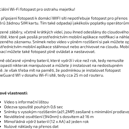
iální Wi-Fi fotopast pro ostrahu majetku!
 připojení fotopasti k domácí WIFI síti nepotřebuje fotopast pro přenos
ěrů žádnou SIM kartu. Tím také odpadají jakékoliv poplatky operátorům
zené záběry, včetně krátkých videí, jsou ihned odesílány do cloudového
iště, které pak posílá prostřednictvím mobilní aplikace notifikaci a náhl
ízeného záznamu. Snímek nebo video v plném rozlišení si pak můžete o
třednictvím mobilní aplikace stáhnout nebo archivovat na cloudu. Mobi
kací můžete také fotopast plně ovládat a nastavovat.
ě občasné výměny baterií, které vydrží i více než rok, tedy nemusíte
topastí nikterak manipulovat a můžete ji instalovat na nedostupném
ě. Je však třeba mít na paměti, že podmínkou je instalovat fotopast
eGuard W1 v dosahu Wi-Fi sítě, tedy cca 25 m od routeru.
čové vlastnosti:
Video s informační lištou
Odezva spouště pouhých 0,6 sec
Snímky s vysokým rozlišením (až1,2MP) zasílané s minimální prodlev
Neviditelné osvětlení (940nm) s dosvitem až 16 m
Mimořádná výdrž baterií (12 x AA) až jeden rok
Nulové náklady na přenos dat