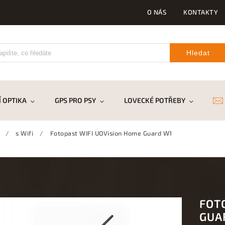
O NÁS
KONTAKTY
Hledat
 OPTIKA
GPS PRO PSY
LOVECKÉ POTŘEBY
DR
/
s Wifi
/
Fotopast WIFI UOVision Home Guard W1
FOT
GUA