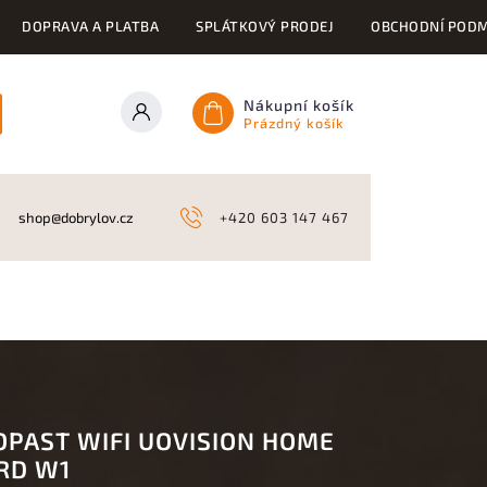
DOPRAVA A PLATBA
SPLÁTKOVÝ PRODEJ
OBCHODNÍ PODM
Nákupní košík
Prázdný košík
ONY
KYNOLOGICKÉ POTŘEBY
NAHÁŇKY A LOV
A
shop@dobrylov.cz
+420 603 147 467
OPAST WIFI UOVISION HOME
RD W1