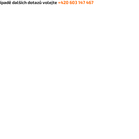
řípadě dalších dotazů volejte
+420 603 147 467