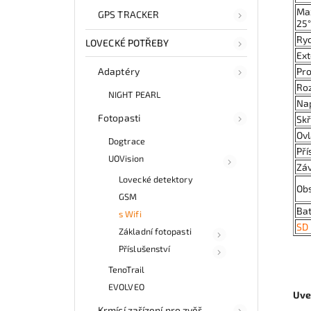
Max
GPS TRACKER
25
Ryc
LOVECKÉ POTŘEBY
Ext
Pr
Adaptéry
Ro
NIGHT PEARL
Na
Fotopasti
Skř
Ov
Dogtrace
Pří
UOVision
Záv
Lovecké detektory
Obs
GSM
Ba
s Wifi
SD
Základní fotopasti
Příslušenství
TenoTrail
EVOLVEO
Uve
Krmící zařízení pro zvěř