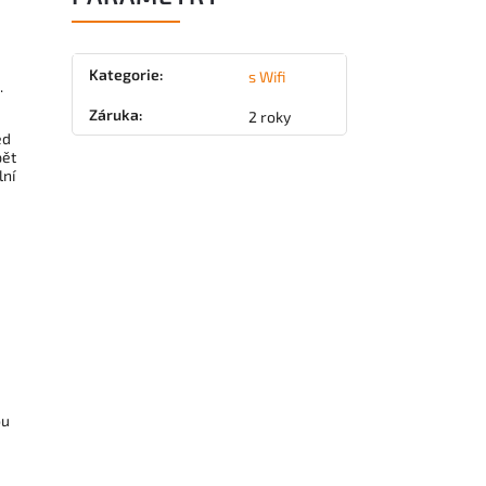
Kategorie
:
s Wifi
.
Záruka
:
2 roky
ed
pět
lní
ou