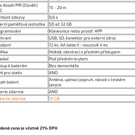
 dosah PIR (člověk)
15 - 20 m
°C
hlost odezvy
0,6 s
erní paměťová jednotka
SD až 32 GB
ogramování
Klávesnice nebo prostř. APP
zhraní
USB, SD, konektor pro externí zdroj
pájení
12 ks. AA baterií - nouzově 4 ks.
íňka
Hnědá, otevírací s předním přístupem
ladač
Pod předním krytem
stup k bateriím
Bez demontáže
it pro stativ
ANO
Anténa, upínací popruh, návod v českém
ah balení
jazyce
terie zdarma
ANO
 karta zdarma
16 GB
dená cena je včetně 21% DPH