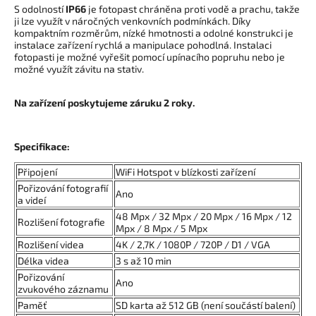
S odolností
IP66
je fotopast chráněna proti vodě a prachu, takže
ji lze využít v náročných venkovních podmínkách.
Díky
kompaktním rozměrům, nízké hmotnosti a odolné konstrukci je
instalace zařízení rychlá a manipulace pohodlná.
Instalaci
fotopasti je možné vyřešit pomocí upínacího popruhu nebo je
možné využít závitu na stativ.
Na zařízení poskytujeme záruku 2 roky.
Specifikace:
Připojení
WiFi Hotspot
v blízkosti zařízení
Pořizování fotografií
Ano
a videí
48 Mpx / 32 Mpx / 20 Mpx / 16 Mpx / 12
Rozlišení fotografie
Mpx / 8 Mpx / 5 Mpx
Rozlišení videa
4K / 2,7K / 1080P / 720P / D1 / VGA
Délka videa
3 s až 10 min
Pořizování
Ano
zvukového záznamu
Paměť
SD karta až 512 GB (není součástí balení)