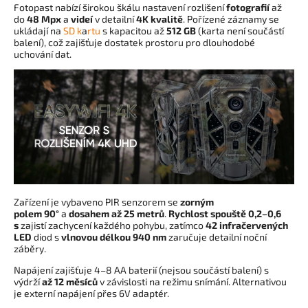
Fotopast nabízí širokou škálu nastavení rozlišení
fotografií
až
do
48 Mpx
a
videí
v detailní
4K kvalitě
. Pořízené záznamy se
ukládají na
SD k
a
rtu
s kapacitou až
512 GB
(karta není součástí
balení), což zajišťuje dostatek prostoru pro dlouhodobé
uchování dat.
Zařízení je vybaveno PIR senzorem se
zorným
polem 90°
a
dosahem až 25 metrů
.
Rychlost spouště 0,2–0,6
s
zajistí zachycení každého pohybu, zatímco
42 infračervených
LED
diod s
vlnovou délkou 940 nm
zaručuje detailní noční
záběry.
Napájení zajišťuje 4–8 AA baterií (nejsou součástí balení) s
výdrží
až 12 měsíců
v závislosti na režimu snímání. Alternativou
je externí napájení přes 6V adaptér.