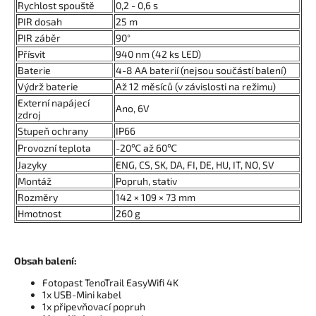
Rychlost spouště
0,2 - 0,6 s
PIR dosah
25 m
PIR záběr
90°
Přísvit
940 nm (42 ks LED)
Baterie
4-8 AA baterií (nejsou součástí balení)
Výdrž baterie
Až 12 měsíců (v závislosti na režimu)
Externí napájecí
Ano, 6V
zdroj
Stupeň ochrany
IP66
Provozní teplota
-20℃ až 60℃
Jazyky
ENG, CS, SK, DA, FI, DE, HU, IT, NO, SV
Montáž
Popruh, stativ
Rozměry
142 × 109 × 73 mm
Hmotnost
260 g
Obsah
balení:
Fotopast TenoTrail EasyWifi 4K
1x USB-Mini kabel
1x připevňovací popruh