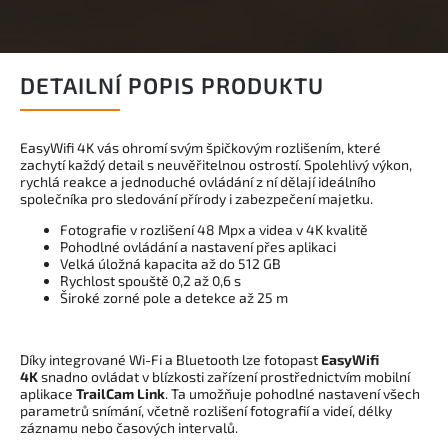
DETAILNÍ POPIS PRODUKTU
EasyWifi 4K vás ohromí svým špičkovým rozlišením, které
zachytí každý detail s neuvěřitelnou ostrostí. Spolehlivý výkon,
rychlá reakce a jednoduché ovládání z ní dělají ideálního
společníka pro sledování přírody i zabezpečení majetku.
Fotografie v rozlišení 48 Mpx a videa v 4K kvalitě
Pohodlné ovládání a nastavení přes aplikaci
Velká úložná kapacita až do 512 GB
Rychlost spouště 0,2 až 0,6 s
Široké zorné pole a detekce až 25 m
Díky integrované Wi-Fi a Bluetooth lze fotopast
EasyWifi
4K
snadno ovládat v blízkosti zařízení prostřednictvím mobilní
aplikace
TrailCam Link
. Ta umožňuje pohodlné nastavení všech
parametrů snímání, včetně rozlišení fotografií a videí, délky
záznamu nebo časových intervalů.