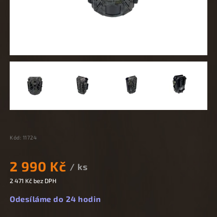
Kód:
11724
2 990 Kč
/ ks
2 471 Kč bez DPH
Odesíláme do 24 hodin